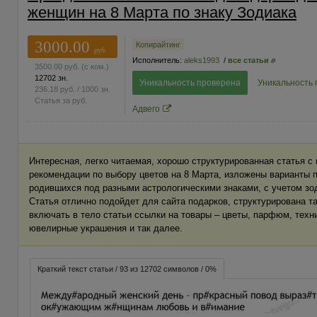
женщин на 8 Марта по знаку Зодиака
3000.00
Копирайтинг
руб.
Исполнитель:
aleks1993
/
все статьи
3500.00
руб.
(с ком.)
12702 зн.
Уникальность проверена
Уникальность
236.18
руб.
/ 1000 зн.
Статья за
руб.
Адвего
Интересная, легко читаемая, хорошо структурированная статья с
рекомендации по выбору цветов на 8 Марта, изложены варианты 
родившихся под разными астрологическими знаками, с учетом зо
Статья отлично подойдет для сайта подарков, структурирована т
включать в тело статьи ссылки на товары – цветы, парфюм, техни
ювелирные украшения и так далее.
Краткий текст статьи / 93 из 12702 символов / 0%