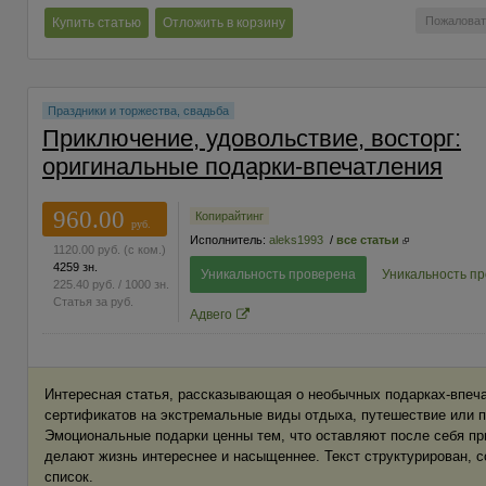
Пожаловат
Купить статью
Отложить в корзину
Праздники и торжества, свадьба
Приключение, удовольствие, восторг:
оригинальные подарки-впечатления
960.00
Копирайтинг
руб.
Исполнитель:
aleks1993
/
все статьи
1120.00
руб.
(с ком.)
4259 зн.
Уникальность проверена
Уникальность п
225.40
руб.
/ 1000 зн.
Статья за
руб.
Адвего
Интересная статья, рассказывающая о необычных подарках-впеч
сертификатов на экстремальные виды отдыха, путешествие или 
Эмоциональные подарки ценны тем, что оставляют после себя пр
делают жизнь интереснее и насыщеннее. Текст структурирован, с
список.