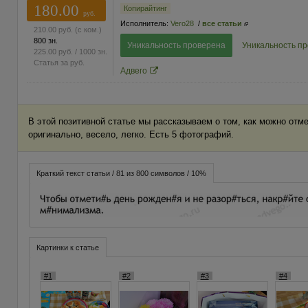
180.00
Копирайтинг
руб.
Исполнитель:
Vero28
/
все статьи
210.00
руб.
(с ком.)
800 зн.
Уникальность проверена
Уникальность п
225.00
руб.
/ 1000 зн.
Статья за
руб.
Адвего
В этой позитивной статье мы рассказываем о том, как можно отм
оригинально, весело, легко. Есть 5 фотографий.
Краткий текст статьи / 81 из 800 символов / 10%
Картинки к статье
#1
#2
#3
#4