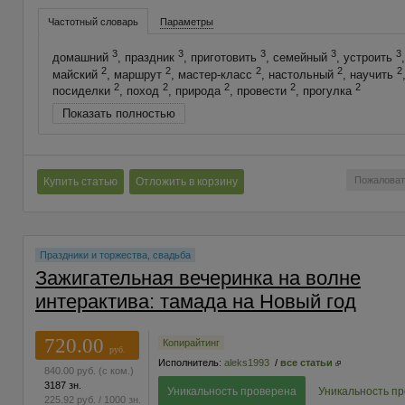
Частотный словарь
Параметры
3
3
3
3
3
домашний
, праздник
, приготовить
, семейный
, устроить
2
2
2
2
2
майский
, маршрут
, мастер-класс
, настольный
, научить
2
2
2
2
2
посиделки
, поход
, природа
, провести
, прогулка
Показать полностью
Пожаловат
Купить статью
Отложить в корзину
Праздники и торжества, свадьба
Зажигательная вечеринка на волне
интерактива: тамада на Новый год
720.00
Копирайтинг
руб.
Исполнитель:
aleks1993
/
все статьи
840.00
руб.
(с ком.)
3187 зн.
Уникальность проверена
Уникальность п
225.92
руб.
/ 1000 зн.