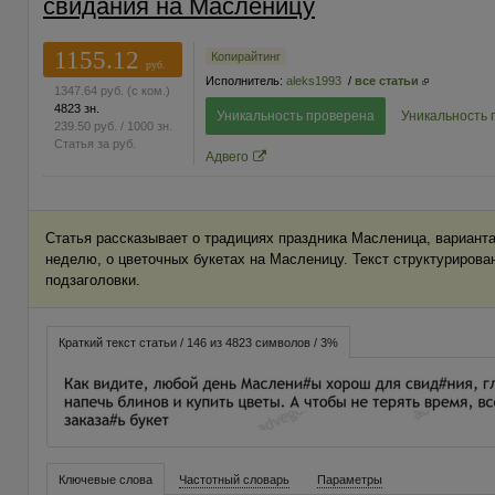
свидания на Масленицу
1155.12
Копирайтинг
руб.
Исполнитель:
aleks1993
/
все статьи
1347.64
руб.
(с ком.)
4823 зн.
Уникальность проверена
Уникальность 
239.50
руб.
/ 1000 зн.
Статья за
руб.
Адвего
Статья рассказывает о традициях праздника Масленица, вариант
неделю, о цветочных букетах на Масленицу. Текст структурирова
подзаголовки.
Краткий текст статьи / 146 из 4823 символов / 3%
Ключевые слова
Частотный словарь
Параметры