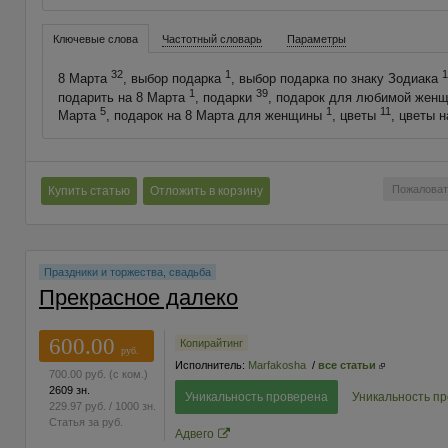
Ключевые слова
Частотный словарь
Параметры
32
1
1
8 Марта
, выбор подарка
, выбор подарка по знаку Зодиака
1
39
подарить на 8 Марта
, подарки
, подарок для любимой жен
5
1
11
Марта
, подарок на 8 Марта для женщины
, цветы
, цветы 
Пожаловат
Купить статью
Отложить в корзину
Праздники и торжества, свадьба
Прекрасное далеко
600.00
Копирайтинг
руб.
Исполнитель:
Marfakosha
/
все статьи
700.00
руб.
(с ком.)
2609 зн.
Уникальность проверена
Уникальность п
229.97
руб.
/ 1000 зн.
Статья за
руб.
Адвего