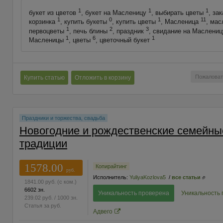
1
1
1
букет из цветов
, букет на Масленицу
, выбирать цветы
, за
1
0
1
11
корзинка
, купить букеты
, купить цветы
, Масленица
, ма
1
2
3
первоцветы
, печь блины
, праздник
, свидание на Маслени
1
6
1
Масленицы
, цветы
, цветочный букет
Пожаловат
Купить статью
Отложить в корзину
Праздники и торжества, свадьба
Новогодние и рождественские семейны
традиции
1578.00
Копирайтинг
руб.
Исполнитель:
YuliyaKozlova5
/
все статьи
1841.00
руб.
(с ком.)
6602 зн.
Уникальность проверена
Уникальность
239.02
руб.
/ 1000 зн.
Статья за
руб.
Адвего