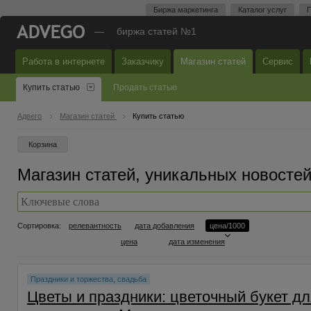
Биржа маркетинга
Каталог услуг
П
—
биржа статей №1
Работа в интернете
Заказчику
Магазин статей
Сервис
Купить статью
Продать статью
Адвего
Магазин статей
Купить статью
Корзина
Магазин статей, уникальных новостей
Сортировка:
релевантность
дата добавления
цена/1000
цена
дата изменения
Праздники и торжества, свадьба
Цветы и праздники: цветочный букет дл