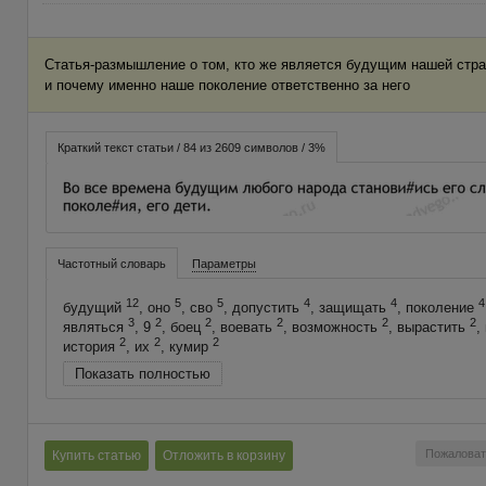
Статья-размышление о том, кто же является будущим нашей стра
и почему именно наше поколение ответственно за него
Краткий текст статьи / 84 из 2609 символов / 3%
Частотный словарь
Параметры
12
5
5
4
4
4
будущий
, оно
, сво
, допустить
, защищать
, поколение
3
2
2
2
2
2
являться
, 9
, боец
, воевать
, возможность
, вырастить
,
2
2
2
история
, их
, кумир
Показать полностью
Пожаловат
Купить статью
Отложить в корзину