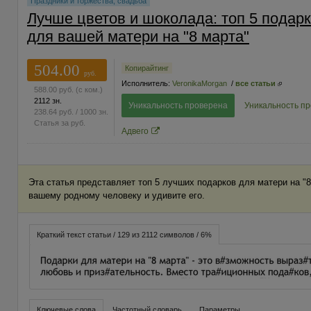
Праздники и торжества, свадьба
Лучше цветов и шоколада: топ 5 подар
для вашей матери на "8 марта"
504.00
Копирайтинг
руб.
Исполнитель:
VeronikaMorgan
/
все статьи
588.00
руб.
(с ком.)
2112 зн.
Уникальность проверена
Уникальность п
238.64
руб.
/ 1000 зн.
Статья за
руб.
Адвего
Эта статья представляет топ 5 лучших подарков для матери на "8
вашему родному человеку и удивите его.
Краткий текст статьи / 129 из 2112 символов / 6%
Ключевые слова
Частотный словарь
Параметры