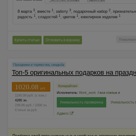
3
1
3
2
8 марта
, вместе
, заботу
, подарочный набор
, признатель
1
1
1
1
радость
, сладостей
, цветов
, ювелирное изделие
Пожаловат
Купить статью
Отложить в корзину
Праздники и торжества, свадьба
Топ-5 оригинальных подарков на празд
1020.08
Копирайтинг
руб.
Исполнитель:
Work_work
/
все статьи
1190.09
руб.
(с ком.)
4285 зн.
Уникальность проверена
Уникальность
238.06
руб.
/ 1000 зн.
Статья за
руб.
Адвего
Подборка идей пяти уникальных и необычных авторских подарков