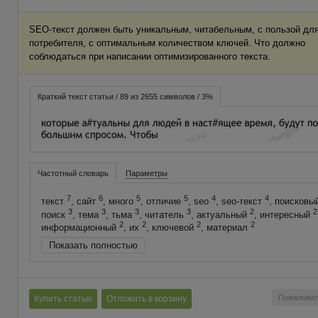
SEO-текст должен быть уникальным, читабельным, с пользой дл
потребителя, с оптимальным количеством ключей. Что должно
соблюдаться при написании оптимизированного текста.
Краткий текст статьи / 89 из 2655 символов / 3%
Частотный словарь
Параметры
7
6
5
5
4
4
текст
, сайт
, много
, отличие
, seo
, seo-текст
, поисковы
3
3
3
3
2
2
поиск
, тема
, тьма
, читатель
, актуальный
, интересный
2
2
2
2
информационный
, их
, ключевой
, материал
Показать полностью
Пожаловат
Купить статью
Отложить в корзину