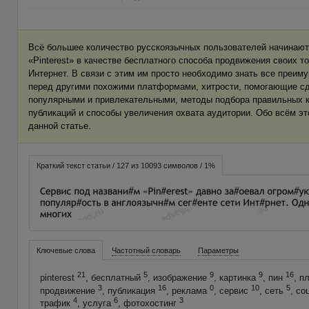
Всё большее количество русскоязычных пользователей начинаю
«Pinterest» в качестве бесплатного способа продвижения своих то
Интернет. В связи с этим им просто необходимо знать все преим
перед другими похожими платформами, хитрости, помогающие сд
популярными и привлекательными, методы подбора правильных 
публикаций и способы увеличения охвата аудитории. Обо всём э
данной статье.
Краткий текст статьи / 127 из 10093 символов / 1%
Ключевые слова
Частотный словарь
Параметры
21
5
9
9
16
pinterest
, бесплатный
, изображение
, картинка
, пин
, п
3
16
0
10
5
продвижение
, публикация
, реклама
, сервис
, сеть
, с
4
6
3
трафик
, услуга
, фотохостинг