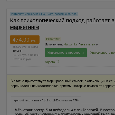
Интернет-маркетинг, SEO, SMM, создание сайтов
Как психологический подход работает в
маркетинге
474.00
Рерайтинг
руб.
Исполнитель:
kisstochka
/
все статьи
553.00
руб.
(с ком.)
1953 зн.
Уникальность проверена
Уникальность п
242.70
руб.
/ 1000 зн.
Статья за
руб.
Адвего
В статье присутствует маркированный список, включающий в себя
перечислены психологические приемы, которые помогают коррект
Краткий текст статьи / 142 из 1953 символов / 7%