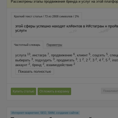
Рассмотрены этапы продвижения бренда и услуг на этой платфо
Краткий текст статьи / 73 из 2808 символов / 2%
Частотный словарь
Параметры
13
7
6
5
5
услуга
, инстагра
, продвижение
, клиент
, соцсеть
, спе
3
3
3
2
2
2
2
2
выбирать
, подходить
, продвигать
, 1
, 2
, 3
, 4
, 5
, in
2
2
2
аккаунт
, бренд
, взаимодействие
Показать полностью
Пожаловат
Купить статью
Отложить в корзину
Интернет-маркетинг, SEO, SMM, создание сайтов