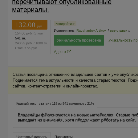
перечитывают опубликованные
материалы.
132.00
Копирайтинг
руб.
Исполнитель:
RavshanbekArtikov
/
все статьи
154.00
руб.
(с ком.)
541 зн.
Уникальность проверена
Уникальность п
243.99
руб.
/ 1000 зн.
Статья за
руб.
Адвего
Статья посвящена отношению владельцев сайтов к уже опубликов
Поднимается тема актуальности и качества старых текстов. Подх
сайтов, контент-стратегии и онлайн-проектах.
Краткий текст статьи / 118 из 541 символов / 21%
Частотный словарь
Параметры