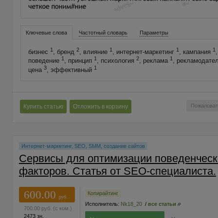
Ключевые слова
Частотный словарь
Параметры
1
2
1
1
1
бизнес
, бренд
, влияние
, интернет-маркетинг
, кампания
1
1
2
1
поведение
, принцип
, психология
, реклама
, рекламодате
3
1
цена
, эффективный
Пожаловат
Купить статью
Отложить в корзину
Интернет-маркетинг, SEO, SMM, создание сайтов
Сервисы для оптимизации поведенческ
факторов. Статья от SEO-специалиста.
600.00
Копирайтинг
руб.
Исполнитель:
Nk18_20
/
все статьи
700.00
руб.
(с ком.)
2473 зн.