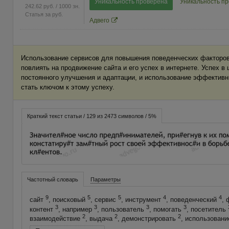
Уникальность проверена
Уникальность п
242.62
руб.
/ 1000 зн.
Статья за
руб.
Адвего
Использование сервисов для повышения поведенческих факторо
повлиять на продвижение сайта и его успех в интернете. Успех в
постоянного улучшения и адаптации, и использование эффектив
стать ключом к этому успеху.
Краткий текст статьи / 129 из 2473 символов / 5%
Частотный словарь
Параметры
9
5
5
4
4
сайт
, поисковый
, сервис
, инструмент
, поведенческий
, 
3
3
3
3
контент
, например
, пользователь
, помогать
, посетитель
2
2
2
взаимодействие
, выдача
, демонстрировать
, использован