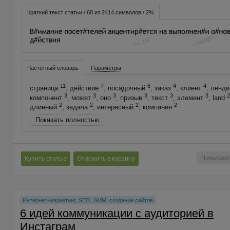
Краткий текст статьи / 68 из 2414 символов / 2%
Частотный словарь
Параметры
11
7
6
4
4
страница
, действие
, посадочный
, заказ
, клиент
, ленд
3
3
3
3
3
3
2
компонент
, может
, оно
, призыв
, текст
, элемент
, land
2
2
2
2
длинный
, задача
, интересный
, компания
Показать полностью
Пожаловат
Купить статью
Отложить в корзину
Интернет-маркетинг, SEO, SMM, создание сайтов
6 идей коммуникации с аудиторией в
Инстаграм