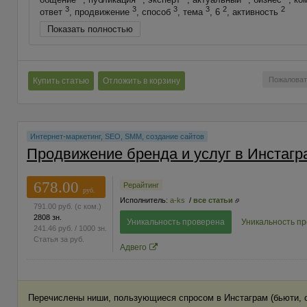
3
3
3
3
2
2
ответ
, продвижение
, способ
, тема
, 6
, активность
Показать полностью
Пожаловат
Купить статью
Отложить в корзину
Интернет-маркетинг, SEO, SMM, создание сайтов
Продвижение бренда и услуг в Инстагр
678.00
Рерайтинг
руб.
Исполнитель:
a-ks
/
все статьи
791.00
руб.
(с ком.)
2808 зн.
Уникальность проверена
Уникальность п
241.46
руб.
/ 1000 зн.
Статья за
руб.
Адвего
Перечислены ниши, пользующиеся спросом в Инстаграм (бьюти, об