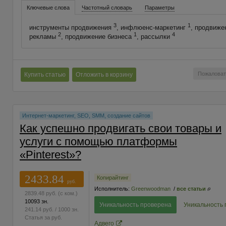
Ключевые слова
Частотный словарь
Параметры
3
1
инструменты продвижения
, инфлюенс-маркетинг
, продвиже
2
1
4
рекламы
, продвижение бизнеса
, рассылки
Пожаловат
Купить статью
Отложить в корзину
Интернет-маркетинг, SEO, SMM, создание сайтов
Как успешно продвигать свои товары и
услуги с помощью платформы
«Pinterest»?
2433.84
Копирайтинг
руб.
Исполнитель:
Greenwoodman
/
все статьи
2839.48
руб.
(с ком.)
10093 зн.
Уникальность проверена
Уникальность
241.14
руб.
/ 1000 зн.
Статья за
руб.
Адвего