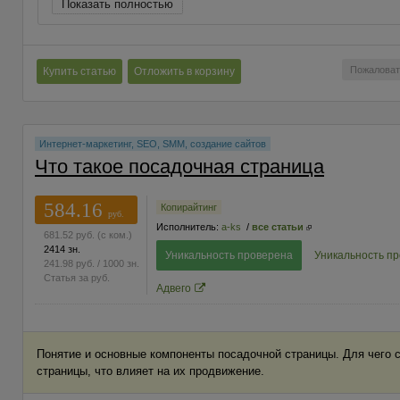
Показать полностью
Пожаловат
Купить статью
Отложить в корзину
Интернет-маркетинг, SEO, SMM, создание сайтов
Что такое посадочная страница
584.16
Копирайтинг
руб.
Исполнитель:
a-ks
/
все статьи
681.52
руб.
(с ком.)
2414 зн.
Уникальность проверена
Уникальность п
241.98
руб.
/ 1000 зн.
Статья за
руб.
Адвего
Понятие и основные компоненты посадочной страницы. Для чего
страницы, что влияет на их продвижение.