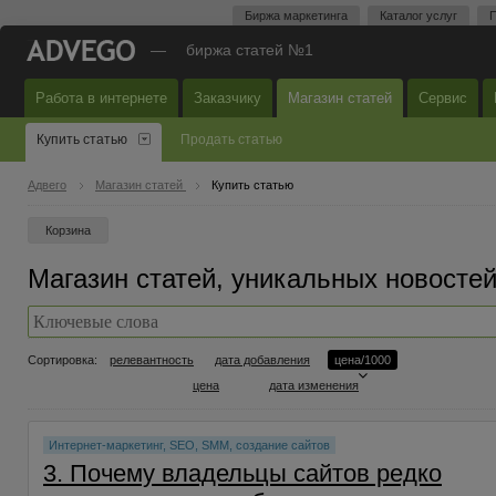
Биржа маркетинга
Каталог услуг
П
—
биржа статей №1
Работа в интернете
Заказчику
Магазин статей
Сервис
Купить статью
Продать статью
Адвего
Магазин статей
Купить статью
Корзина
Магазин статей, уникальных новостей
Сортировка:
релевантность
дата добавления
цена/1000
цена
дата изменения
Интернет-маркетинг, SEO, SMM, создание сайтов
3. Почему владельцы сайтов редко