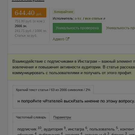
644.40
Копирайтинг
руб.
Исполнитель:
a-ks
/
все статьи
751.80
руб.
(с ком.)
2666 зн.
Уникальность проверена
Уникальность п
241.71
руб.
/ 1000 зн.
Статья за
руб.
Адвего
Взаимодействие с подписчиками в Инстаграм – важный элемент 
вовлечения и повышения активности аудитории. В статье рассказы
коммуницировать с пользователями и получать от этого профит.
Краткий текст статьи / 63 из 2666 символов / 2%
Частотный словарь
Параметры
10
9
6
5
подписчик
, аудитория
, инстагра
, пользователь
, контен
4
4
4
3
3
общение
, публикация
, эксперт
, актуальный
, бизнес
, к