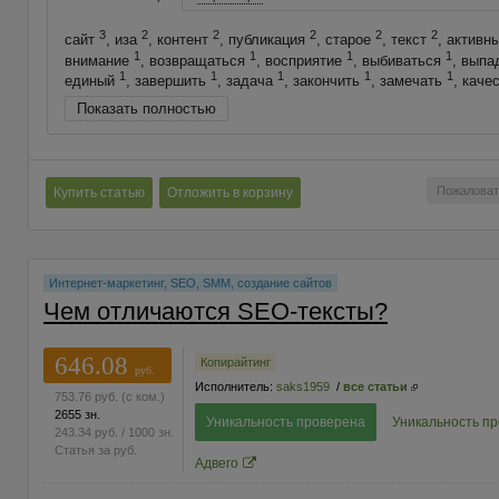
3
2
2
2
2
2
сайт
, иза
, контент
, публикация
, старое
, текст
, активн
1
1
1
1
внимание
, возвращаться
, восприятие
, выбиваться
, выпа
1
1
1
1
1
единый
, завершить
, задача
, закончить
, замечать
, каче
Показать полностью
Пожаловат
Купить статью
Отложить в корзину
Интернет-маркетинг, SEO, SMM, создание сайтов
Чем отличаются SEO-тексты?
646.08
Копирайтинг
руб.
Исполнитель:
saks1959
/
все статьи
753.76
руб.
(с ком.)
2655 зн.
Уникальность проверена
Уникальность п
243.34
руб.
/ 1000 зн.
Статья за
руб.
Адвего