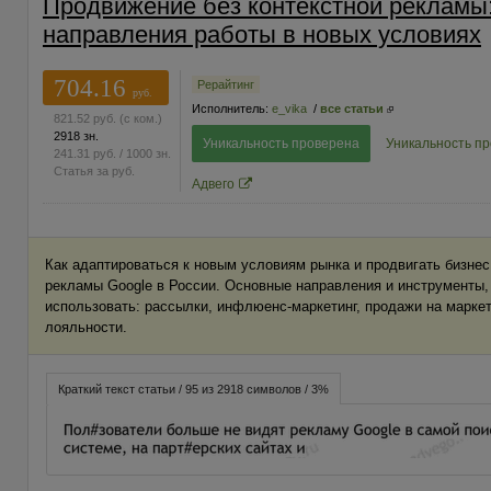
Продвижение без контекстной рекламы:
направления работы в новых условиях
704.16
Рерайтинг
руб.
Исполнитель:
e_vika
/
все статьи
821.52
руб.
(с ком.)
2918 зн.
Уникальность проверена
Уникальность п
241.31
руб.
/ 1000 зн.
Статья за
руб.
Адвего
Как адаптироваться к новым условиям рынка и продвигать бизнес
рекламы Google в России. Основные направления и инструменты,
использовать: рассылки, инфлюенс-маркетинг, продажи на марке
лояльности.
Краткий текст статьи / 95 из 2918 символов / 3%