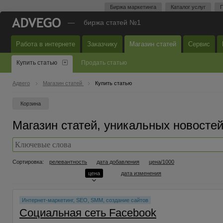
Биржа маркетинга
Каталог услуг
П
—
биржа статей №1
Работа в интернете
Заказчику
Магазин статей
Сервис
Купить статью
Продать статью
Адвего
Магазин статей
Купить статью
Корзина
Магазин статей, уникальных новостей
Сортировка:
релевантность
дата добавления
цена/1000
цена
дата изменения
Интернет-маркетинг, SEO, SMM, создание сайтов
Социальная сеть Facebook