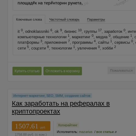
Ключевые слова
Частотный словарь
Параметры
0
6
9
10
17
0
it
, odnoklassniki
, ok
, бизнес
, группы
, заработок
, инт
1
0
0
1
компьютерные технологии
, маркетинг
, медиа
, общение
,
3
7
4
1
0
платформы
, приложения
, программы
, сайты
, сервисы
,
5
8
1
0
2
сети
, соцсети
, технологии
, увлечения
, хобби
Пожаловаться
Купить статью
Отложить в корзину
Интернет-маркетинг, SEO, SMM, создание сайтов
Как заработать на рефералах в
криптопроектах
1507.61
Копирайтинг
руб.
Исполнитель:
mazarius
/
все статьи
1758.88
руб.
(с ком.)