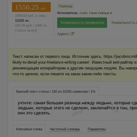
1550.25
Перевод
руб.
Исполнитель:
zelda
/
все статьи
1808.63
руб.
(с ком.)
10335 зн.
Уникальность проверена
Уникальность
150.00
руб.
/ 1000 зн.
Статья за
руб.
Адвего
Текст написан от первого лица. Источник здесь: https://jacobmcmill
likely-to-derail-your-freelance-writing-career/. Известный веб-райтер
рекомендации копирайтерам и другим пишущим людям. Вы наверн
что-то ценное, если пишете на заказ какие-либо тексты.
Краткий текст статьи / 150 из 10335 символов / 1%
Ключевые слова
Частотный словарь
Параметры