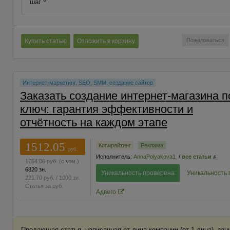
шаг
Пожаловаться
Купить статью
Отложить в корзину
Интернет-маркетинг, SEO, SMM, создание сайтов
Заказать создание интернет-магазина п
ключ: гарантия эффективности и
отчётность на каждом этапе
1512.05
Копирайтинг
Реклама
руб.
Исполнитель:
AnnaPolyakova1
/
все статьи
1764.06
руб.
(с ком.)
6820 зн.
Уникальность проверена
Уникальность
221.70
руб.
/ 1000 зн.
Статья за
руб.
Адвего
Продающая статья, написанная от лица компании (от 1 лица), з