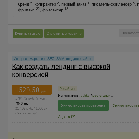
6
2
1
8
бренд
, копирайтер
, первый заказ
, писатель-фрилансер
, 
22
18
фриланс
, фрилансер
Пожаловат
Купить статью
Отложить в корзину
Интернет-маркетинг, SEO, SMM, создание сайтов
Как создать лендинг с высокой
конверсией
1529.50
Рерайтинг
руб.
Исполнитель:
zelda
/
все статьи
1784.42
руб.
(с ком.)
7046 зн.
Уникальность проверена
Уникальность
217.07
руб.
/ 1000 зн.
Статья за
руб.
Адвего