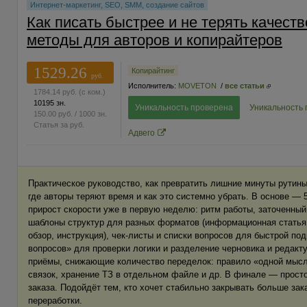
Интернет-маркетинг, SEO, SMM, создание сайтов
Как писать быстрее и не терять качеств
методы для авторов и копирайтеров
1529.26
Копирайтинг
руб.
Исполнитель:
MOVETON
/
все статьи
1784.14
руб.
(с ком.)
10195 зн.
Уникальность проверена
Уникальность
150.00
руб.
/ 1000 зн.
Статья за
руб.
Адвего
Практическое руководство, как превратить лишние минуты рутины 
где авторы теряют время и как это системно убрать. В основе — 
прирост скорости уже в первую неделю: ритм работы, заточенный
шаблоны структур для разных форматов (информационная статья, 
обзор, инструкция), чек‑листы и списки вопросов для быстрой под
вопросов» для проверки логики и разделение черновика и редакт
приёмы, снижающие количество переделок: правило «одной мысли
связок, хранение ТЗ в отдельном файле и др. В финале — просто
заказа. Подойдёт тем, кто хочет стабильно закрывать больше зак
переработки.