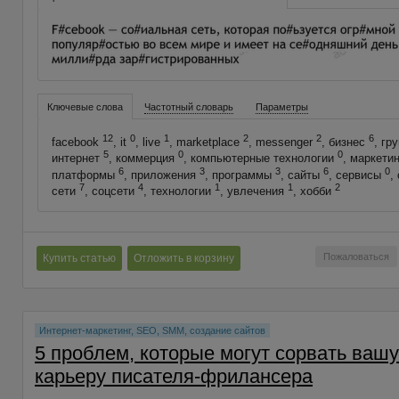
Ключевые слова
Частотный словарь
Параметры
12
0
1
2
2
6
facebook
, it
, live
, marketplace
, messenger
, бизнес
, гр
5
0
0
интернет
, коммерция
, компьютерные технологии
, маркети
6
3
3
6
0
платформы
, приложения
, программы
, сайты
, сервисы
,
7
4
1
1
2
сети
, соцсети
, технологии
, увлечения
, хобби
Пожаловаться
Купить статью
Отложить в корзину
Интернет-маркетинг, SEO, SMM, создание сайтов
5 проблем, которые могут сорвать вашу
карьеру писателя-фрилансера