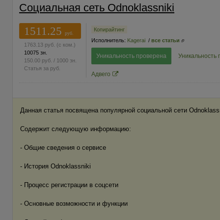
Социальная сеть Odnoklassniki
1511.25
Копирайтинг
руб.
Исполнитель:
Kagerai
/
все статьи
1763.13
руб.
(с ком.)
10075 зн.
Уникальность проверена
Уникальность 
150.00
руб.
/ 1000 зн.
Статья за
руб.
Адвего
Данная статья посвящена популярной социальной сети Odnoklassn
Содержит следующую информацию:
- Общие сведения о сервисе
- История Odnoklassniki
- Процесс регистрации в соцсети
- Основные возможности и функции