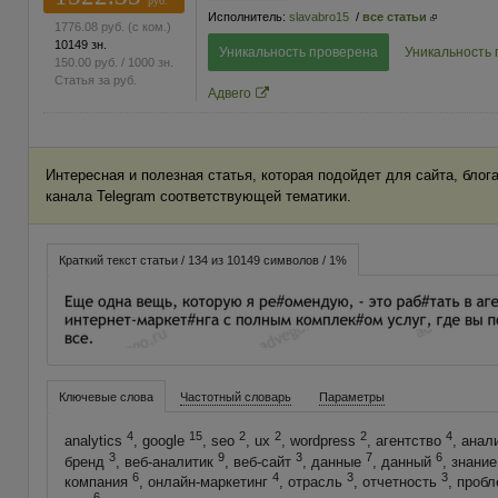
руб.
Исполнитель:
slavabro15
/
все статьи
1776.08
руб.
(с ком.)
10149 зн.
Уникальность проверена
Уникальность
150.00
руб.
/ 1000 зн.
Статья за
руб.
Адвего
Интересная и полезная статья, которая подойдет для сайта, блог
канала Telegram соответствующей тематики.
Краткий текст статьи / 134 из 10149 символов / 1%
Ключевые слова
Частотный словарь
Параметры
4
15
2
2
2
4
analytics
, google
, seo
, ux
, wordpress
, агентство
, анал
3
9
3
7
6
бренд
, веб-аналитик
, веб-сайт
, данные
, данный
, знани
6
4
3
3
компания
, онлайн-маркетинг
, отрасль
, отчетность
, проб
6