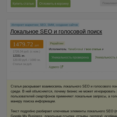
Пожаловат
Купить статью
Отложить в корзину
Интернет-маркетинг, SEO, SMM, создание сайтов
Локальное SEO и голосовой поиск
1479.72
Рерайтинг
руб.
Исполнитель:
YanaGrosul
/
все статьи
1726.34
руб.
(с ком.)
12331 зн.
Уникальность проверена
Уникальность
120.00
руб.
/ 1000 зн.
Статья за
руб.
Адвего
Статья раскрывает взаимосвязь локального SEO и голосового по
среде. В ней объясняется, почему бизнес не может игнорировать 
пользователей смартфонов применяют локальные запросы, а гол
манеру поиска информации.
Текст подробно разбирает ключевые элементы локального SEO (
Google My Business, локальные ссылки, отзывы, геотеги), особен