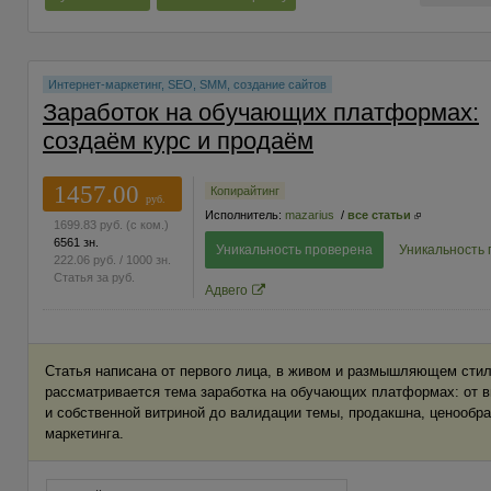
Интернет-маркетинг, SEO, SMM, создание сайтов
Заработок на обучающих платформах:
создаём курс и продаём
1457.00
Копирайтинг
руб.
Исполнитель:
mazarius
/
все статьи
1699.83
руб.
(с ком.)
6561 зн.
Уникальность проверена
Уникальность
222.06
руб.
/ 1000 зн.
Статья за
руб.
Адвего
Статья написана от первого лица, в живом и размышляющем стил
рассматривается тема заработка на обучающих платформах: от 
и собственной витриной до валидации темы, продакшна, ценообра
маркетинга.