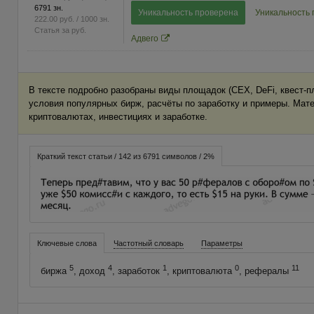
6791 зн.
Уникальность проверена
Уникальность
222.00
руб.
/ 1000 зн.
Статья за
руб.
Адвего
В тексте подробно разобраны виды площадок (CEX, DeFi, квест-
условия популярных бирж, расчёты по заработку и примеры. Мат
криптовалютах, инвестициях и заработке.
Краткий текст статьи / 142 из 6791 символов / 2%
Ключевые слова
Частотный словарь
Параметры
5
4
1
0
11
биржа
, доход
, заработок
, криптовалюта
, рефералы