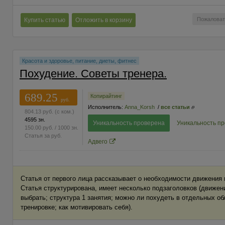
Пожаловат
Купить статью
Отложить в корзину
Красота и здоровье, питание, диеты, фитнес
Похудение. Советы тренера.
689.25
Копирайтинг
руб.
Исполнитель:
Anna_Korsh
/
все статьи
804.13
руб.
(с ком.)
4595 зн.
Уникальность проверена
Уникальность п
150.00
руб.
/ 1000 зн.
Статья за
руб.
Адвего
Статья от первого лица рассказывает о необходимости движения 
Статья структурирована, имеет несколько подзаголовков (движен
выбрать; структура 1 занятия; можно ли похудеть в отдельных обл
тренировке; как мотивировать себя).