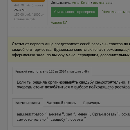
Исполнитель:
Anna_Korsh
/
все статьи
441.70
руб.
(с ком.)
2524 зн.
Уникальность проверена
Уникальность п
150.00
руб.
/ 1000 зн.
Статья за
руб.
Адвего
Статья от первого лица представляет собой перечень советов по
свадебного торжества. Дружеские советы включают рекомендации
оформлению зала, по выбору меню, сервировки, дополнительных 
Краткий текст статьи / 125 из 2524 символов / 4%
Ключевые слова
Частотный словарь
Параметры
2
0
4
1
0
администратор
, анкеты
, зал
, меню
, Организовать
, офи
1
6
2
самостоятельно
, свадьбу
, советы