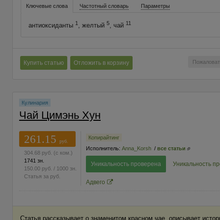
Ключевые слова
Частотный словарь
Параметры
1
5
11
антиоксиданты
, желтый
, чай
Пожаловат
Купить статью
Отложить в корзину
Кулинария
Чай Цимэнь Хун
261.15
Копирайтинг
руб.
Исполнитель:
Anna_Korsh
/
все статьи
304.68
руб.
(с ком.)
1741 зн.
Уникальность проверена
Уникальность п
150.00
руб.
/ 1000 зн.
Статья за
руб.
Адвего
Статья рассказывает о знаменитом красном чае, описывает истор