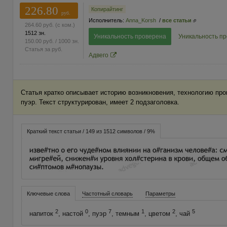
226.80
Копирайтинг
руб.
Исполнитель:
Anna_Korsh
/
все статьи
264.60
руб.
(с ком.)
1512 зн.
Уникальность проверена
Уникальность п
150.00
руб.
/ 1000 зн.
Статья за
руб.
Адвего
Статья кратко описывает историю возникновения, технологию про
пуэр. Текст структурирован, имеет 2 подзаголовка.
Краткий текст статьи / 149 из 1512 символов / 9%
Ключевые слова
Частотный словарь
Параметры
2
0
7
1
2
5
напиток
, настой
, пуэр
, темным
, цветом
, чай