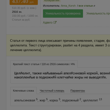
437.40
Копирайтинг
руб.
Исполнитель:
Anna_Korsh
/
все статьи
510.30
руб.
(с ком.)
2916 зн.
Уникальность проверена
Уникальность п
150.00
руб.
/ 1000 зн.
Статья за
руб.
Адвего
Статья от первого лица описывает причины появления, стадии, ф
целлюлита. Текст структурирован, разбит на 4 раздела, имеет 3 с
лечение целлюлита).
Краткий текст статьи / 118 из 2916 символов / 4%
Ключевые слова
Частотный словарь
Параметры
5
5
3
2
13
апельсиновая
, жир
, корка
, подкожный
, целлюлит