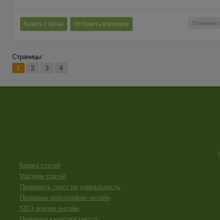
Пожаловат
Купить статью
Отложить в корзину
Страницы:
1
2
3
4
Биржа статей
Магазин статей
Проверить текст на уникальность
Проверка орфографии онлайн
SEO анализ онлайн
Проверка качества текста