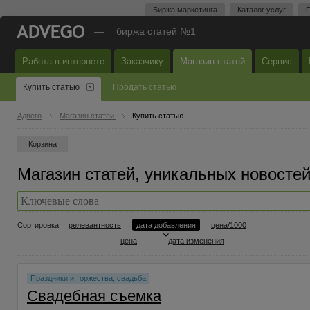
Биржа маркетинга
Каталог услуг
П
—
биржа статей №1
Работа в интернете
Заказчику
Магазин статей
Сервис
Купить статью
Продать статью
Адвего
Магазин статей
Купить статью
Корзина
Магазин статей, уникальных новостей
Сортировка:
релевантность
дата добавления
цена/1000
цена
дата изменения
Праздники и торжества, свадьба
Свадебная съемка