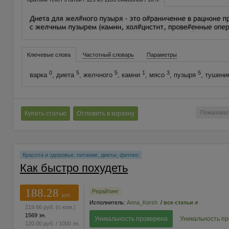
Ключевые слова
Частотный словарь
Параметры
0
5
5
1
3
5
варка
, диета
, желчного
, камни
, мясо
, пузыря
, тушен
Пожаловат
Купить статью
Отложить в корзину
Красота и здоровье, питание, диеты, фитнес
Как быстро похудеть
188.28
Рерайтинг
руб.
Исполнитель:
Anna_Korsh
/
все статьи
219.66
руб.
(с ком.)
1569 зн.
Уникальность проверена
Уникальность п
120.00
руб.
/ 1000 зн.