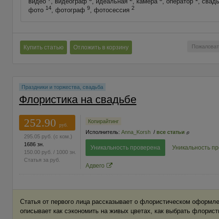
видео
, видеограф
, идеальная
, камера
, оператор
, свад
14
9
2
фото
, фотограф
, фотосессия
Пожаловат
Купить статью
Отложить в корзину
Праздники и торжества, свадьба
Флористика на свадьбе
252.90
Копирайтинг
руб.
Исполнитель:
Anna_Korsh
/
все статьи
295.05
руб.
(с ком.)
1686 зн.
Уникальность проверена
Уникальность п
150.00
руб.
/ 1000 зн.
Статья за
руб.
Адвего
Статья от первого лица рассказывает о флористическом оформле
описывает как сэкономить на живых цветах, как выбрать флорис