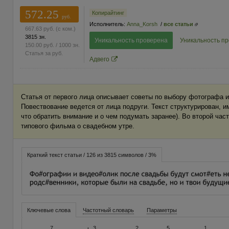
572.25
Копирайтинг
руб.
Исполнитель:
Anna_Korsh
/
все статьи
667.63
руб.
(с ком.)
3815 зн.
Уникальность проверена
Уникальность п
150.00
руб.
/ 1000 зн.
Статья за
руб.
Адвего
Статья от первого лица описывает советы по выбору фотографа и
Повествование ведется от лица подруги. Текст структурирован, и
что обратить внимание и о чем подумать заранее). Во второй час
типового фильма о свадебном утре.
Краткий текст статьи / 126 из 3815 символов / 3%
Ключевые слова
Частотный словарь
Параметры
7
3
2
5
1