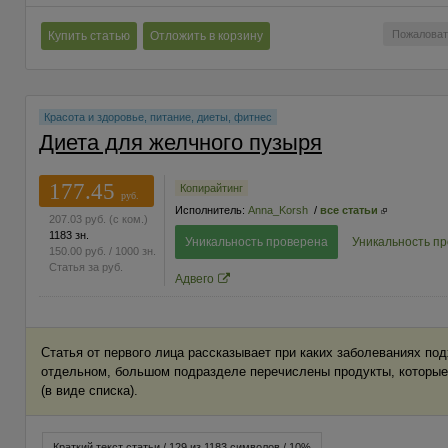
Пожаловат
Купить статью
Отложить в корзину
Красота и здоровье, питание, диеты, фитнес
Диета для желчного пузыря
177.45
Копирайтинг
руб.
Исполнитель:
Anna_Korsh
/
все статьи
207.03
руб.
(с ком.)
1183 зн.
Уникальность проверена
Уникальность п
150.00
руб.
/ 1000 зн.
Статья за
руб.
Адвего
Статья от первого лица рассказывает при каких заболеваниях по
отдельном, большом подразделе перечислены продукты, которые
(в виде списка).
Краткий текст статьи / 129 из 1183 символов / 10%