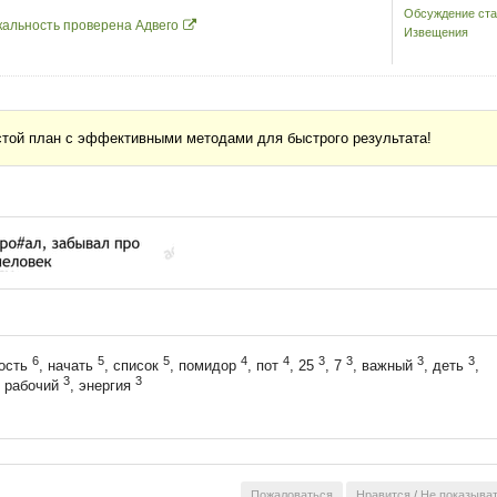
Обсуждение ста
кальность проверена Адвего
Извещения
остой план с эффективными методами для быстрого результата!
6
5
5
4
4
3
3
3
3
ность
, начать
, список
, помидор
, пот
, 25
, 7
, важный
, деть
,
3
3
, рабочий
, энергия
Пожаловаться
Нравится
/
Не показыва