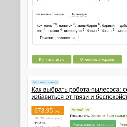
Частотный словарь
Параметры
20
8
6
5
коктейль
, напиток
, минь-барин
, барный
, доб
4
4
3
3
3
сок
, стакан
, аксессуар
, барин
, бокал
, виск
Показать полностью
Купить статью
Отложить в корзину
Бытовая техника
Как выбрать робота-пылесоса: со
избавиться от грязи и беспокойс
673.95
Копирайтинг
руб.
Исполнитель:
Dechteruk
/
все статьи
786.28
руб.
(с ком.)
4493 зн.
Уникальность проверена
Уни