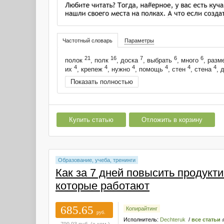
Частотный словарь
Параметры
21
16
7
6
6
полок
, полк
, доска
, выбрать
, много
, разм
4
4
4
4
4
4
их
, крепеж
, нужно
, помощь
, стен
, стена
, 
Показать полностью
Купить статью
Отложить в корзину
Образование, учеба, тренинги
Как за 7 дней повысить продукти
которые работают
685.65
Копирайтинг
руб.
Исполнитель:
Dechteruk
/
все статьи