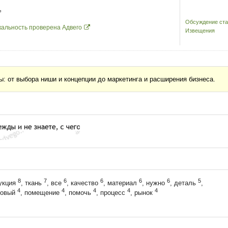
Обсуждение ста
кальность проверена Адвего
Извещения
: от выбора ниши и концепции до маркетинга и расширения бизнеса.
8
7
6
6
6
6
5
дукция
, ткань
, все
, качество
, материал
, нужно
, деталь
,
4
4
4
4
4
отовый
, помещение
, помочь
, процесс
, рынок