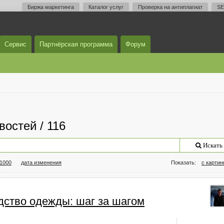
Биржа маркетинга
Каталог услуг
Проверка на антиплагиат
SE
Сервис
Партнёрская программа
Форум
востей / 116
Искать
/1000
дата изменения
Показать:
с карти
дство одежды: шаг за шагом