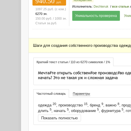
940.50
руб.
Исполнитель:
Dechteruk
/
все статьи
1097.25
руб.
(с ком.)
6270 зн.
Уникальность проверена
Уни
150.00
руб.
/ 1000 зн.
Статья за
руб.
Шаги для создания собственного производства одежды
Краткий текст статьи / 110 из 6270 символов / 1%
Частотный словарь
Параметры
20
15
9
8
одежда
, производство
, бренд
, важно
, про
5
5
5
5
длить
, начать
, оборудование
, фурнитура
, г
Показать полностью