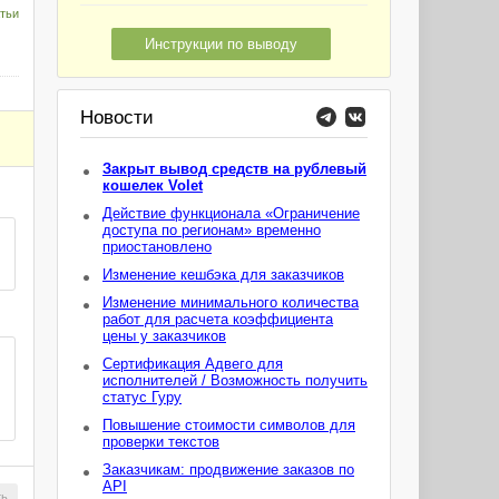
тьи
Инструкции по выводу
Новости
Закрыт вывод средств на рублевый
кошелек Volet
Действие функционала «Ограничение
доступа по регионам» временно
приостановлено
Изменение кешбэка для заказчиков
Изменение минимального количества
работ для расчета коэффициента
цены у заказчиков
Сертификация Адвего для
исполнителей / Возможность получить
статус Гуру
Повышение стоимости символов для
проверки текстов
Заказчикам: продвижение заказов по
API
ть