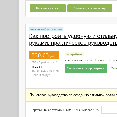
Купить статью
Отложить в корзину
Ремонт и обустройство
Как построить удобную и стильн
руками: практическое руководст
730.65
Копирайтинг
руб.
Исполнитель:
Dechteruk
/
все статьи
852.43
руб.
(с ком.)
4871 зн.
Уникальность проверена
Уни
150.00
руб.
/ 1000 зн.
Статья за
руб.
Пошаговое руководство по созданию стильной полки д
Краткий текст статьи / 126 из 4871 символов / 2%