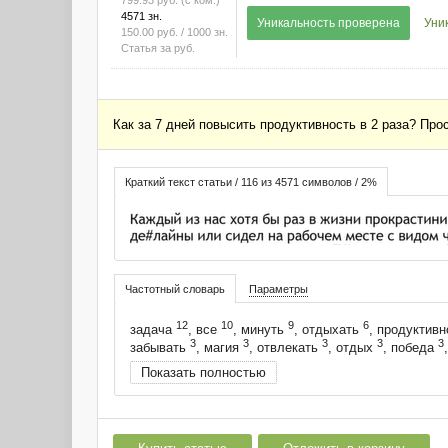
799.93
руб.
(с ком.)
4571 зн.
Уникальность проверена
Уни
150.00
руб.
/ 1000 зн.
Статья за
руб.
Как за 7 дней повысить продуктивность в 2 раза? Пр
Краткий текст статьи / 116 из 4571 символов / 2%
Частотный словарь
Параметры
12
10
9
6
задача
, все
, минуть
, отдыхать
, продуктив
3
3
3
3
3
забывать
, магия
, отвлекать
, отдых
, победа
Показать полностью