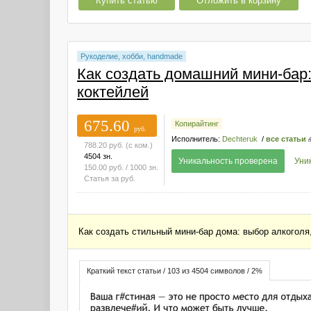
Купить статью
Отложить в корзину
Рукоделие, хобби, handmade
Как создать домашний мини-бар
коктейлей
675.60
Копирайтинг
руб.
Исполнитель:
Dechteruk
/
все статьи
788.20
руб.
(с ком.)
4504 зн.
Уникальность проверена
Уни
150.00
руб.
/ 1000 зн.
Статья за
руб.
Как создать стильный мини-бар дома: выбор алкоголя
Краткий текст статьи / 103 из 4504 символов / 2%