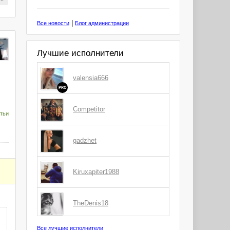
|
Все новости
Блог администрации
Лучшие исполнители
valensia666
PRO
Competitor
тьи
gadzhet
Kiruxapiter1988
TheDenis18
Все лучшие исполнители