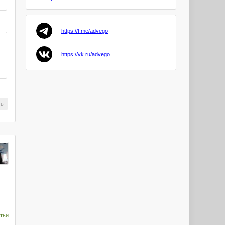
Goryuo
https://t.me/advego
avesta88
PRO
https://vk.ru/advego
Anjelika4
PRO
zaocon
ть
KrisNil
PRO
Serg1202
PRO
Omuk
PRO
тьи
Dmitry44