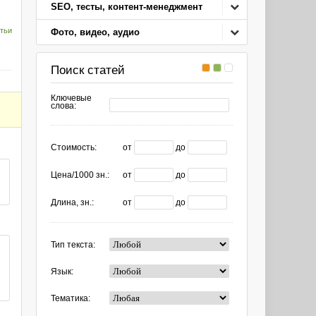
SEO, тесты, контент-менеджмент
тьи
Фото, видео, аудио
Поиск статей
Ключевые
слова:
Стоимость:
от
до
Цена/1000 зн.:
от
до
Длина, зн.:
от
до
Тип текста:
Язык:
Тематика: