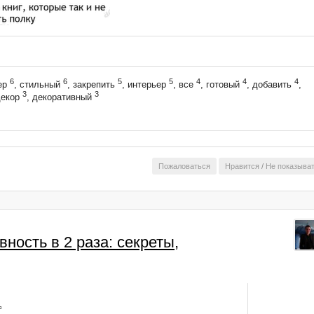
6
6
5
5
4
4
4
ер
, стильный
, закрепить
, интерьер
, все
, готовый
, добавить
,
3
3
декор
, декоративный
Пожаловаться
Нравится
/
Не показыва
вность в 2 раза: секреты,