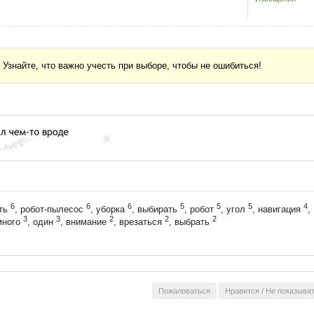
Узнайте, что важно учесть при выборе, чтобы не ошибиться!
6
6
6
5
5
5
4
ть
, робот-пылесос
, уборка
, выбирать
, робот
, угол
, навигация
,
3
3
2
2
2
много
, один
, внимание
, врезаться
, выбрать
Пожаловаться
Нравится
/
Не показыва