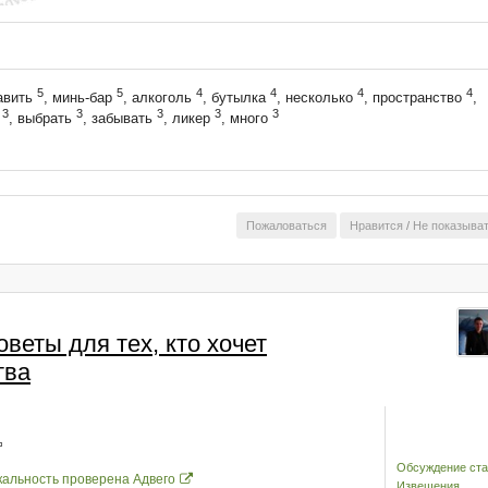
5
5
4
4
4
4
авить
, минь-бар
, алкоголь
, бутылка
, несколько
, пространство
,
3
3
3
3
3
и
, выбрать
, забывать
, ликер
, много
Пожаловаться
Нравится
/
Не показыва
веты для тех, кто хочет
тва
Обсуждение ста
кальность проверена Адвего
Извещения