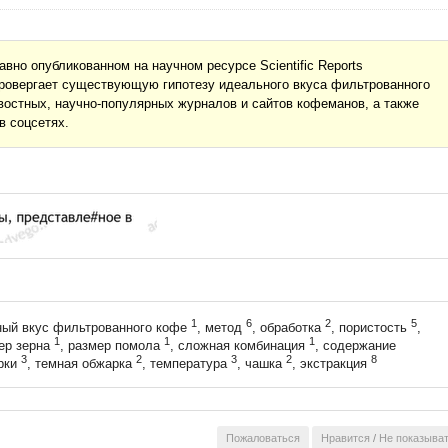
вно опубликованном на научном ресурсе Scientific Reports
, опровергает существующую гипотезу идеального вкуса фильтрованного
востных, научно-популярных журналов и сайтов кофеманов, а также
в соцсетях.
1
6
2
5
ный вкус фильтрованного кофе
, метод
, обработка
, пористость
,
1
1
1
мер зерна
, размер помола
, сложная комбинация
, содержание
3
2
3
2
8
арки
, темная обжарка
, температура
, чашка
, экстракция
Пожаловаться
Нравится
/
Не показыва