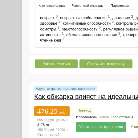
Ключевые слова
Частотный словарь
Параметры
8
1
2
возраст
, возрастные заболевания
, давление
, 
4
2
здоровье
, когнитивные способности
, контроль р
1
2
осмотры
, работоспособность
, регулярное обще
1
1
активность
, сбалансированное питание
, тренир
1
чтение книг
Купить статью
Отложить в корзину
Наука, открытия, высокие технологии
Как обжарка влияет на идеальны
476.25
Перевод
руб.
Исполнитель:
Igellein
/
все статьи
555.63
руб.
(с ком.)
3175 зн.
Уникальность проверена
Уни
150.00
руб.
/ 1000 зн.
Статья за
руб.