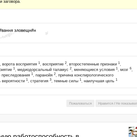
и заговора.
1
2
1
, ворота восприятия
, восприятие
, второстепенные признаки
,
1
2
1
6
приятие
, медиодорсальный таламус
, меняющиеся условия
, мозг
,
1
2
е преследования
, паранойя
, причина конспирологического
1
3
1
1
ь вероятности
, стратегия
, темные силы
, наилучшая цель
Пожаловаться
Нравится
/
Не показыва
ную работоспособность в