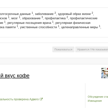
1
2
2
долгосрочные данные
, заболевание
, здоровый образ жизни
,
1
1
3
2
исков
, мозг
, образование
, профилактика
, профилактические
1
1
ние
, регулярные посещения врача
, регулярная физическая
1
1
1
овка памяти
, умственные способности
, целенаправленные меры
,
Пожаловаться
Нравится
/
Не показыва
й вкус кофе
Обсуждение ста
кальность проверена Адвего
Извещения