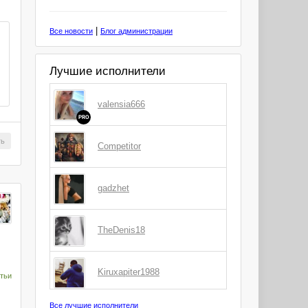
|
Все новости
Блог администрации
Лучшие исполнители
valensia666
PRO
ть
Competitor
gadzhet
TheDenis18
Kiruxapiter1988
тьи
Все лучшие исполнители