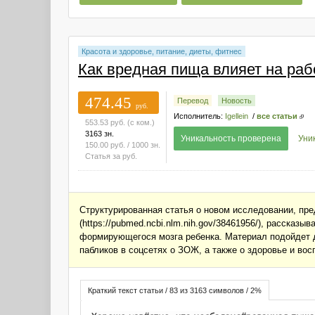
Красота и здоровье, питание, диеты, фитнес
Как вредная пища влияет на раб
474.45
Перевод
Новость
руб.
Исполнитель:
Igellein
/
все статьи
553.53
руб.
(с ком.)
3163 зн.
Уникальность проверена
Уни
150.00
руб.
/ 1000 зн.
Статья за
руб.
Структурированная статья о новом исследовании, пре
(https://pubmed.ncbi.nlm.nih.gov/38461956/), рассказ
формирующегося мозга ребенка. Материал подойдет д
пабликов в соцсетях о ЗОЖ, а также о здоровье и вос
Краткий текст статьи / 83 из 3163 символов / 2%