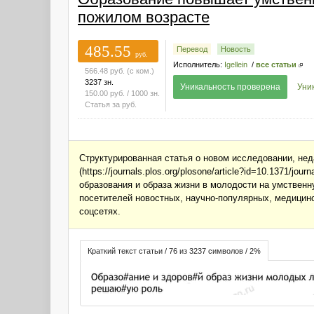
пожилом возрасте
485.55
Перевод
Новость
руб.
Исполнитель:
Igellein
/
все статьи
566.48
руб.
(с ком.)
3237 зн.
Уникальность проверена
Уни
150.00
руб.
/ 1000 зн.
Статья за
руб.
Структурированная статья о новом исследовании, не
(https://journals.plos.org/plosone/article?id=10.1371/
образования и образа жизни в молодости на умственн
посетителей новостных, научно-популярных, медицинс
соцсетях.
Краткий текст статьи / 76 из 3237 символов / 2%