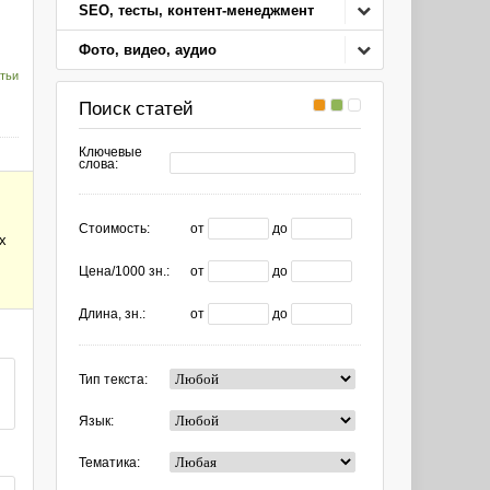
SEO, тесты, контент-менеджмент
Фото, видео, аудио
тьи
Поиск статей
Ключевые
слова:
Стоимость:
от
до
х
Цена/1000 зн.:
от
до
Длина, зн.:
от
до
Тип текста:
Язык:
Тематика: