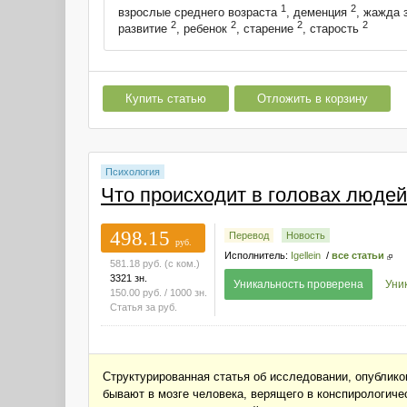
1
2
взрослые среднего возраста
, деменция
, жажда 
2
2
2
2
развитие
, ребенок
, старение
, старость
Купить статью
Отложить в корзину
Психология
Что происходит в головах людей
498.15
Перевод
Новость
руб.
Исполнитель:
Igellein
/
все статьи
581.18
руб.
(с ком.)
3321 зн.
Уникальность проверена
Уни
150.00
руб.
/ 1000 зн.
Статья за
руб.
Структурированная статья об исследовании, опубликов
бывают в мозге человека, верящего в конспирологиче