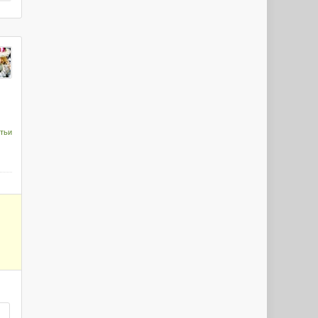
Milenium099
kolja1974
Ale159
тьи
Lavrik1987
redaduy
PRO
Alenka_M
e_vika