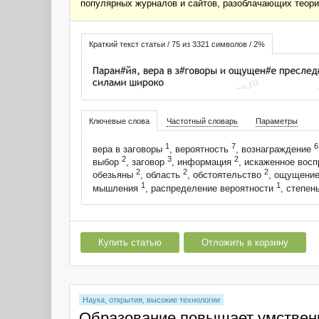
популярных журналов и сайтов, разоблачающих теори
Краткий текст статьи / 75 из 3321 символов / 2%
Ключевые слова
Частотный словарь
Параметры
1
7
6
вера в заговоры
, вероятность
, вознаграждение
2
3
2
выбор
, заговор
, информация
, искаженное вос
2
2
2
обезьяны
, область
, обстоятельство
, ощущени
1
1
мышления
, распределение вероятности
, степен
Купить статью
Отложить в корзину
Наука, открытия, высокие технологии
Образование повышает умствен