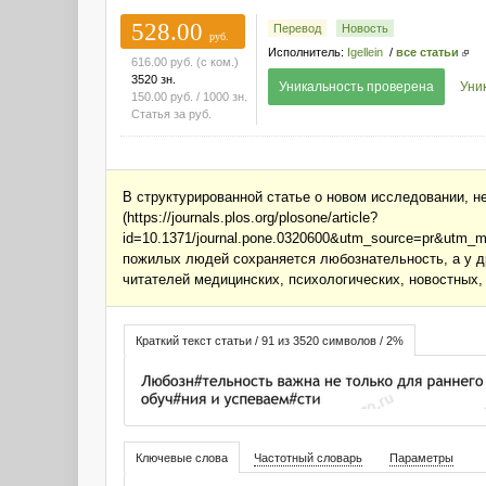
528.00
Перевод
Новость
руб.
Исполнитель:
Igellein
/
все статьи
616.00
руб.
(с ком.)
3520 зн.
Уникальность проверена
Уни
150.00
руб.
/ 1000 зн.
Статья за
руб.
В структурированной статье о новом исследовании, 
(https://journals.plos.org/plosone/article?
id=10.1371/journal.pone.0320600&utm_source=pr&utm_
пожилых людей сохраняется любознательность, а у др
читателей медицинских, психологических, новостных,
Краткий текст статьи / 91 из 3520 символов / 2%
Ключевые слова
Частотный словарь
Параметры