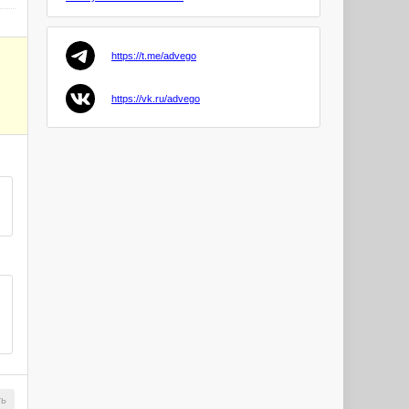
Goryuo
https://t.me/advego
avesta88
PRO
https://vk.ru/advego
Anjelika4
PRO
zaocon
KrisNil
PRO
Serg1202
PRO
Omuk
PRO
Dmitry44
ть