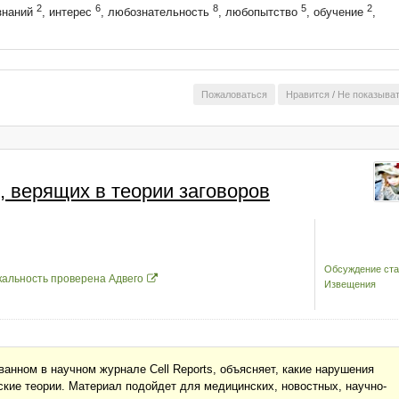
2
6
8
5
2
знаний
, интерес
, любознательность
, любопытство
, обучение
,
Пожаловаться
Нравится
/
Не показыва
, верящих в теории заговоров
Обсуждение ста
кальность проверена Адвего
Извещения
анном в научном журнале Cell Reports, объясняет, какие нарушения
ские теории. Материал подойдет для медицинских, новостных, научно-