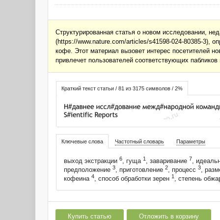
Структурированная статья о новом исследовании, неда
(https://www.nature.com/articles/s41598-024-80385-3)
кофе. Этот материал вызовет интерес посетителей но
привлечет пользователей соответствующих пабликов 
Краткий текст статьи / 81 из 3175 символов / 2%
Ключевые слова
Частотный словарь
Параметры
6
1
7
выход экстракции
, гуща
, заваривание
, идеаль
3
2
3
предположение
, приготовление
, процесс
, раз
4
1
кофеина
, способ обработки зерен
, степень обж
Купить статью
Отложить в корзину