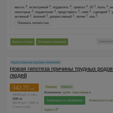
6
4
4
4
3
3
мысль
, испытуемый
, подавлять
, тревога
, 20
, быль
, 
3
3
3
3
3
некоторые
, подавление
, представить
, себе
, сценарий
, 
2
2
2
2
2
активный
, близкий
, депрессивный
, затем
, иза
Показать полностью
Пожаловат
Купить статью
Отложить в корзину
Наука, открытия, высокие технологии
Новая гипотеза причины трудных родов
людей
342.75
Перевод
Новость
руб.
Исполнитель:
Igellein
/
все статьи
399.88
руб.
(с ком.)
2285 зн.
Уникальность проверена
Уникальность п
150.00
руб.
/ 1000 зн.
Статья за
руб.
Адвего