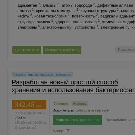
7
8
2
адамантан
, алмазы
, атомы водорода
, дефектные алмазы
1
1
1
алмаза
, кристаллы молекулы
, крупные структуры
, молек
2
1
2
нефть
, новая технология
, поверхность
, радикалы адаман
1
1
структура алмаза
, ударная волна взрыва
, химически моди
5
1
электроны
, электронный луч устройства
, электронные пучк
Пожаловат
Купить статью
Отложить в корзину
Наука, открытия, высокие технологии
Разработан новый простой способ
хранения и использования бактериофа
342.45
Перевод
Новость
руб.
Исполнитель:
Igellein
/
все статьи
399.53
руб.
(с ком.)
2283 зн.
Уникальность проверена
Уникальность п
150.00
руб.
/ 1000 зн.
Статья за
руб.
Адвего