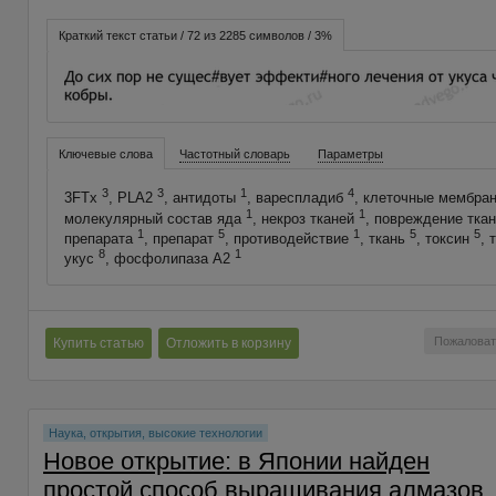
Краткий текст статьи / 72 из 2285 символов / 3%
Ключевые слова
Частотный словарь
Параметры
3
3
1
4
3FTx
, PLA2
, антидоты
, вареспладиб
, клеточные мембра
1
1
молекулярный состав яда
, некроз тканей
, повреждение тка
1
5
1
5
5
препарата
, препарат
, противодействие
, ткань
, токсин
, 
8
1
укус
, фосфолипаза А2
Пожаловат
Купить статью
Отложить в корзину
Наука, открытия, высокие технологии
Новое открытие: в Японии найден
простой способ выращивания алмазов