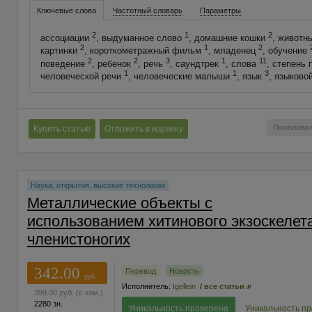
Ключевые слова
Частотный словарь
Параметры
2
1
2
ассоциации
, выдуманное слово
, домашние кошки
, животн
2
1
2
картинки
, короткометражный фильм
, младенец
, обучение
2
2
3
1
11
поведение
, ребенок
, речь
, саундтрек
, слова
, степень
1
1
3
человеческой речи
, человеческие малыши
, язык
, языково
Пожаловат
Купить статью
Отложить в корзину
Наука, открытия, высокие технологии
Металлические объекты с
использованием хитинового экзоскелет
членистоногих
342.00
Перевод
Новость
руб.
Исполнитель:
Igellein
/
все статьи
399.00
руб.
(с ком.)
2280 зн.
Уникальность проверена
Уникальность п