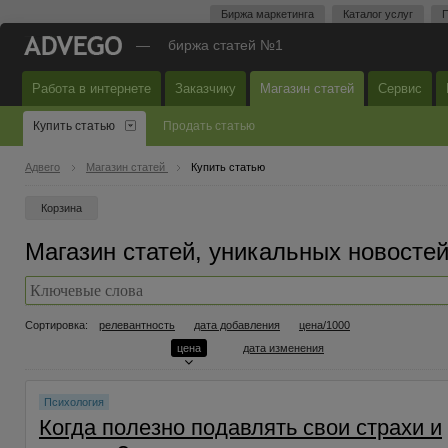
Биржа маркетинга
Каталог услуг
П
—
биржа статей №1
Работа в интернете
Заказчику
Магазин статей
Сервис
Купить статью
Продать статью
Адвего
Магазин статей
Купить статью
Корзина
Магазин статей, уникальных новостей
Сортировка:
релевантность
дата добавления
цена/1000
цена
дата изменения
Психология
Когда полезно подавлять свои страхи и