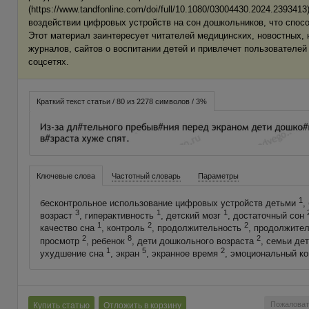
(https://www.tandfonline.com/doi/full/10.1080/03004430.2024.239341
воздействии цифровых устройств на сон дошкольников, что спосо
Этот материал заинтересует читателей медицинских, новостных,
журналов, сайтов о воспитании детей и привлечет пользователей
соцсетях.
Краткий текст статьи / 80 из 2278 символов / 3%
Ключевые слова
Частотный словарь
Параметры
1
бесконтрольное использование цифровых устройств детьми
,
3
1
1
возраст
, гиперактивность
, детский мозг
, достаточный сон
1
2
2
качество сна
, контроль
, продолжительность
, продолжите
2
8
2
просмотр
, ребенок
, дети дошкольного возраста
, семьи де
1
5
2
ухудшение сна
, экран
, экранное время
, эмоциональный к
Пожаловат
Купить статью
Отложить в корзину