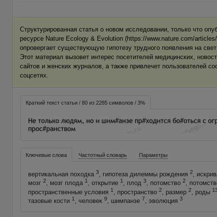
Структурированная статья о новом исследовании, только что опу
ресурсе Nature Ecology & Evolution (https://www.nature.com/articles
опровергает существующую гипотезу трудного появления на свет
Этот материал вызовет интерес посетителей медицинских, новос
сайтов и женских журналов, а также привлечет пользователей с
соцсетях.
Краткий текст статьи / 80 из 2285 символов / 3%
Ключевые слова
Частотный словарь
Параметры
3
2
вертикальная походка
, гипотеза дилеммы рождения
, искри
2
1
1
3
2
мозг
, мозг плода
, открытие
, плод
, потомство
, потомст
1
2
2
1
пространственные условия
, пространство
, размер
, роды
1
9
7
3
тазовые кости
, человек
, шимпанзе
, эволюция