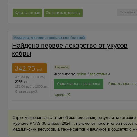
Пожаловат
Купить статью
Отложить в корзину
Медицина, лечение и профилактика болезней
Найдено первое лекарство от укусов
кобры
342.75
Перевод
руб.
Исполнитель:
Igellein
/
все статьи
399.88
руб.
(с ком.)
2285 зн.
Уникальность проверена
Уникальность п
150.00
руб.
/ 1000 зн.
Статья за
руб.
Адвего
Структурированная статья об исследовании, результаты которого
журнале PNAS 30 апреля 2024 г., привлечет посетителей новостн
медицинских ресурсов, а также сайтов и пабликов в соцсетях о ж