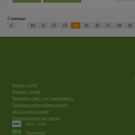
Страницы:
1
...
10
11
12
13
14
15
16
17
18
19
Биржа статей
Магазин статей
Проверить текст на уникальность
Проверка орфографии онлайн
SEO анализ онлайн
Проверка качества текста
МИР / СБП
WebMoney