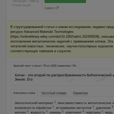
150.00
руб.
/ 1000 зн.
Статья за
руб.
Адвего
В структурированной статье о новом исследовании, недавно пре
ресурсе Advanced Materials Technologies
(https://onlinelibrary.wiley.com/doi/10.1002/admt.202300639), опис
изготовления металлических изделий с применением хитина. Эта
читателей новостных, технических, научно-популярных журналов
соответствующих пабликов в соцсетях.
Краткий текст статьи / 78 из 2280 символов / 3%
Ключевые слова
Частотный словарь
Параметры
1
биологический материал
, биосовместимость металлических 
1
1
4
возможности обработки
, встраивание металлов
, давление
1
1
1
2
1
железо
, жидкость
, камеры
, компонент
, марганец
, медь