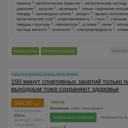
1
1
объекты
, металлическое покрытие
, металлические частицы
1
1
2
давление
, нагрузки
, насекомые
, новые соединения хитоз
2
1
4
панцирь
, производное хитина
, процесс
, процесс изготовл
1
1
2
металлический слой
, сопротивляемость
, сталь
, стальные
1
2
2
3
твердые структуры
, температура
, условие
, хитин
, хитоз
1
1
1
частицы металла
, экзоскелет
, электропроводность
, элем
Пожаловат
Купить статью
Отложить в корзину
Красота и здоровье, питание, диеты, фитнес
150 минут спортивных занятий только п
выходным тоже сохраняют здоровье
341.85
Перевод
руб.
Исполнитель:
Igellein
/
все статьи
398.83
руб.
(с ком.)
2279 зн.
Уникальность проверена
Уникальность п
150.00
руб.
/ 1000 зн.
Статья за
руб.