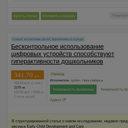
Пожаловат
Купить статью
Отложить в корзину
Семья, воспитание детей, беременность и роды
Бесконтрольное использование
цифровых устройств способствуют
гиперактивности дошкольников
341.70
Перевод
руб.
Исполнитель:
Igellein
/
все статьи
398.65
руб.
(с ком.)
2278 зн.
Уникальность проверена
Уникальность п
150.00
руб.
/ 1000 зн.
Статья за
руб.
Адвего
В структурированной статье о новом исследовании, недавно пре
ресурсе Early Child Development and Care