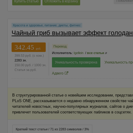
Пожаловат
Купить статью
Отложить в корзину
Красота и здоровье, питание, диеты, фитнес
Чайный гриб вызывает эффект голодан
342.45
Перевод
руб.
Исполнитель:
Igellein
/
все статьи
399.53
руб.
(с ком.)
2283 зн.
Уникальность проверена
Уникальность п
150.00
руб.
/ 1000 зн.
Статья за
руб.
Адвего
В структурированной статье о новейшем исследовании, представ
PLoS ONE, рассказывается о недавно обнаруженном свойстве чай
читателей новостных, научно-популярных журналов, сайтов о дие
привлечет пользователей соответствующих пабликов в соцсетях.
Краткий текст статьи / 71 из 2283 символов / 3%