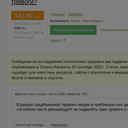
тревоги?
342.90
Перевод
Новость
руб.
Исполнитель:
Igellein
/
все статьи
400.05
руб.
(с ком.)
2286 зн.
Уникальность проверена
Уникальность п
150.00
руб.
/ 1000 зн.
Статья за
руб.
Адвего
Сообщение об исследовании психического здоровья при подавл
опубликовано в Science Advances 20 сентября 2023 г. Статья, на
подойдет для новостных ресурсов, сайтов о психологии и медици
блогов и пабликов в соцсетях.
Краткий текст статьи / 128 из 2286 символов / 5%
Частотный словарь
Параметры