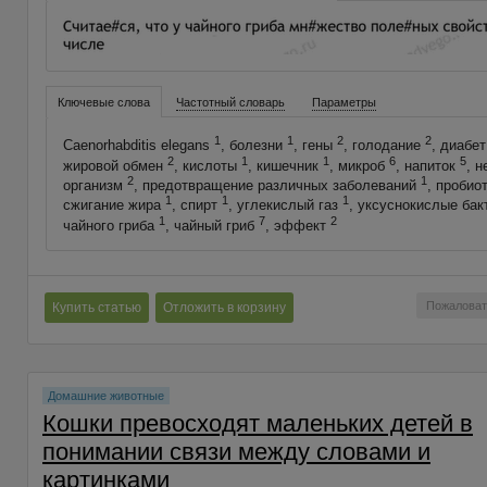
Ключевые слова
Частотный словарь
Параметры
1
1
2
2
Caenorhabditis elegans
, болезни
, гены
, голодание
, диабе
2
1
1
6
5
жировой обмен
, кислоты
, кишечник
, микроб
, напиток
, 
2
1
организм
, предотвращение различных заболеваний
, пробио
1
1
1
сжигание жира
, спирт
, углекислый газ
, уксуснокислые ба
1
7
2
чайного гриба
, чайный гриб
, эффект
Пожаловат
Купить статью
Отложить в корзину
Домашние животные
Кошки превосходят маленьких детей в
понимании связи между словами и
картинками