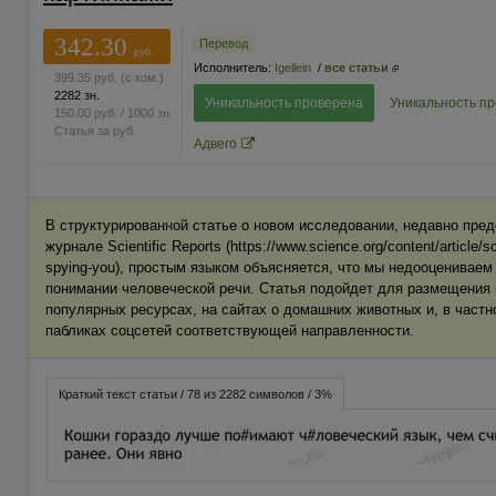
342.30
Перевод
руб.
Исполнитель:
Igellein
/
все статьи
399.35
руб.
(с ком.)
2282 зн.
Уникальность проверена
Уникальность п
150.00
руб.
/ 1000 зн.
Статья за
руб.
Адвего
В структурированной статье о новом исследовании, недавно пре
журнале Scientific Reports (https://www.science.org/content/article/
spying-you), простым языком объясняется, что мы недооцениваем
понимании человеческой речи. Статья подойдет для размещения 
популярных ресурсах, на сайтах о домашних животных и, в частно
пабликах соцсетей соответствующей направленности.
Краткий текст статьи / 78 из 2282 символов / 3%