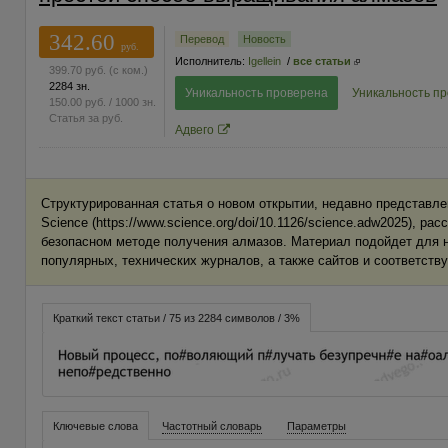
342.60
Перевод
Новость
руб.
Исполнитель:
Igellein
/
все статьи
399.70
руб.
(с ком.)
2284 зн.
Уникальность проверена
Уникальность п
150.00
руб.
/ 1000 зн.
Статья за
руб.
Адвего
Структурированная статья о новом открытии, недавно представл
Science (https://www.science.org/doi/10.1126/science.adw2025), р
безопасном методе получения алмазов. Материал подойдет для н
популярных, технических журналов, а также сайтов и соответств
Краткий текст статьи / 75 из 2284 символов / 3%
Ключевые слова
Частотный словарь
Параметры