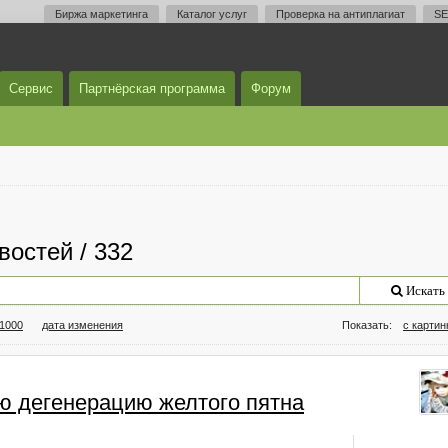
Биржа маркетинга
Каталог услуг
Проверка на антиплагиат
SE
Сервис
Партнёрская программа
Форум
востей / 332
Искать
/1000
дата изменения
Показать:
с карти
ю дегенерацию желтого пятна