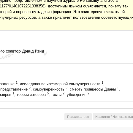
давно представленном в научном журнале Personality and Social
/10.1177/01461672251338358), доступным языком объясняется, почему так
теорий и опровергнуть дезинформацию. Это заинтересует читателей
популярных ресурсов, а также привлечет пользователей соответствующи
1
1
тавление
, исследование чрезмерной самоуверенности
,
2
2
1
 представление
, самоуверенность
, смерть принцессы Дианы
,
1
5
2
2
озавров
, теории заговора
, тесты
, убеждения
Пожаловаться
Нравится
/
Не показыва