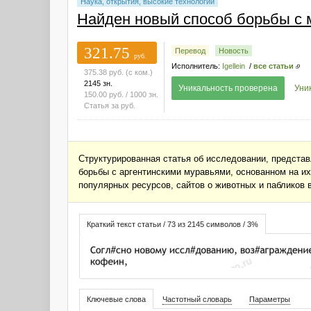
Наука, открытия, высокие технологии
Найден новый способ борьбы с
321.75
Перевод
Новость
руб.
Исполнитель:
Igellein
/
все статьи
375.38
руб.
(с ком.)
2145 зн.
Уникальность проверена
Уни
150.00
руб.
/ 1000 зн.
Статья за
руб.
Структурированная статья об исследовании, представ
борьбы с аргентинскими муравьями, основанном на их
популярных ресурсов, сайтов о животных и пабликов 
Краткий текст статьи / 73 из 2145 символов / 3%
Ключевые слова
Частотный словарь
Параметры