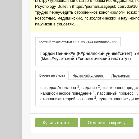
В структурированной статье о новом исследовании, не
Psychology Bulletin (https://journals.sagepub.com/doi
трудно переубедить сторонников конспирологических 
новостных, медицинских, психологических и научно-
пабликов в соцсетях.
Краткий текст статьи / 109 из 2144 символов / 5%
Ключевые слова
Частотный словарь
Параметры
1
2
высадка Аполлона
, задание
, искаженное предс
1
1
нарциссическое поведение
, пассивный процесс
,
2
сторонники теорий заговора
, существование дин
Купить статью
Отложить в корзину