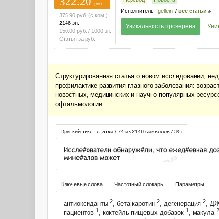
322.20
руб.
Исполнитель:
Igellein
/
все статьи
375.90
руб.
(с ком.)
2148 зн.
Уникальность проверена
Уни
150.00
руб.
/ 1000 зн.
Статья за
руб.
Структурированная статья о новом исследовании, нед
профилактике развития глазного заболевания: возрас
новостных, медицинских и научно-популярных ресурсов
офтальмологии.
Краткий текст статьи / 74 из 2148 символов / 3%
Ключевые слова
Частотный словарь
Параметры
2
2
2
антиоксиданты
, бета-каротин
, дегенерация
, Д
1
1
2
пациентов
, коктейль пищевых добавок
, макула