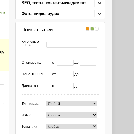
SEO, тесты, контент-менеджмент
тьи
Фото, видео, аудио
Поиск статей
Ключевые
слова:
лям
Стоимость:
от
до
Цена/1000 зн.:
от
до
Длина, зн.:
от
до
Тип текста:
Язык:
Тематика: