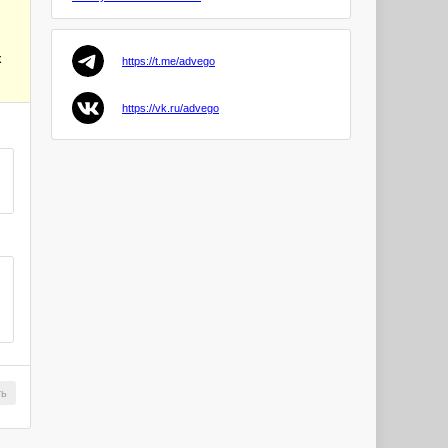
Goryuo
х
https://t.me/advego
avesta88
PRO
https://vk.ru/advego
Anjelika4
PRO
zaocon
KrisNil
PRO
Serg1202
PRO
Omuk
ть
PRO
Dmitry44