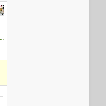
Milenium099
kolja1974
тьи
Lavrik1987
Ale159
Alenka_M
redaduy
PRO
Ellrian10