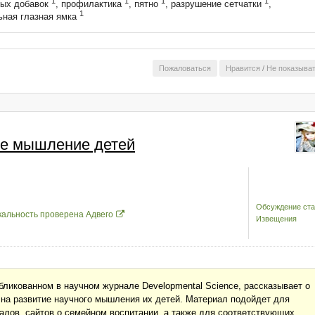
1
1
1
1
вых добавок
, профилактика
, пятно
, разрушение сетчатки
,
1
ьная глазная ямка
Пожаловаться
Нравится
/
Не показыва
ое мышление детей
Обсуждение ста
кальность проверена Адвего
Извещения
бликованном в научном журнале Developmental Science, рассказывает о
т на развитие научного мышления их детей. Материал подойдет для
алов, сайтов о семейном воспитании, а также для соответствующих