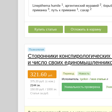
1
2
Linepithema humile
, аргентинский муравей
, борь
3
1
2
приманка
, путь к приманке
, сахар
Купить статью
Отложить в корзину
Психология
Сторонники конспирологических
и число своих единомышленник
321.60
Перевод
Новость
руб.
Исполнитель:
Igellein
/
все статьи
375.20
руб.
(с ком.)
2144 зн.
Уникальность проверена
Уни
150.00
руб.
/ 1000 зн.
Статья за
руб.