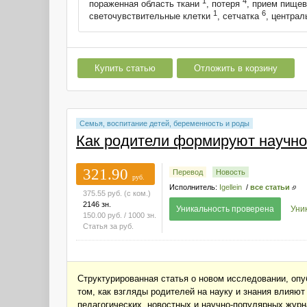
1
4
пораженная область ткани
, потеря
, прием пище
1
6
светочувствительные клетки
, сетчатка
, централ
Купить статью
Отложить в корзину
Семья, воспитание детей, беременность и роды
Как родители формируют научн
321.90
Перевод
Новость
руб.
Исполнитель:
Igellein
/
все статьи
375.55
руб.
(с ком.)
2146 зн.
Уникальность проверена
Уни
150.00
руб.
/ 1000 зн.
Статья за
руб.
Структурированная статья о новом исследовании, опу
том, как взгляды родителей на науку и знания влияю
педагогических, новостных и научно-популярных журн