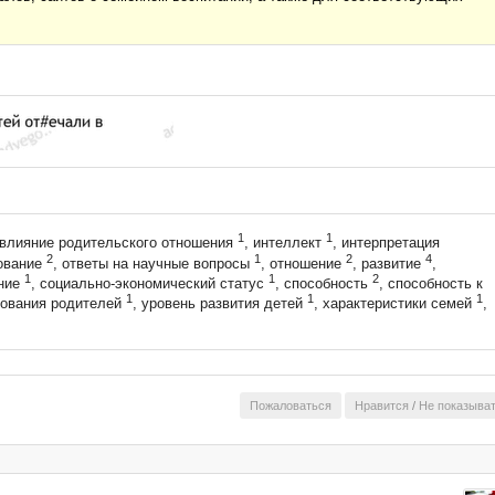
1
1
 влияние родительского отношения
, интеллект
, интерпретация
2
1
2
4
зование
, ответы на научные вопросы
, отношение
, развитие
,
1
1
2
яние
, социально-экономический статус
, способность
, способность к
1
1
1
зования родителей
, уровень развития детей
, характеристики семей
,
Пожаловаться
Нравится
/
Не показыва