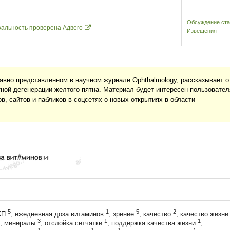
Обсуждение ста
кальность проверена Адвего
Извещения
авно представленном в научном журнале Ophthalmology, рассказывает о
тной дегенерации желтого пятна. Материал будет интересен пользовате
, сайтов и пабликов в соцсетях о новых открытиях в области
5
1
5
2
ЖП
, ежедневная доза витаминов
, зрение
, качество
, качество жизни
3
1
1
, минералы
, отслойка сетчатки
, поддержка качества жизни
,