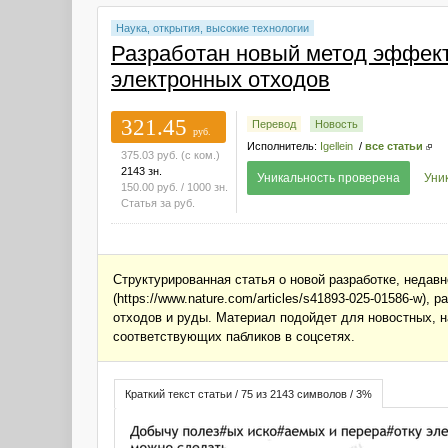
Наука, открытия, высокие технологии
Разработан новый метод эффект
электронных отходов
321.45
Перевод
Новость
руб.
Исполнитель:
Igellein
/
все статьи
375.03
руб.
(с ком.)
2143 зн.
Уникальность проверена
Уни
150.00
руб.
/ 1000 зн.
Статья за
руб.
Структурированная статья о новой разработке, недавно
(https://www.nature.com/articles/s41893-025-01586-w)
отходов и руды. Материал подойдет для новостных, н
соответствующих пабликов в соцсетях.
Краткий текст статьи / 75 из 2143 символов / 3%