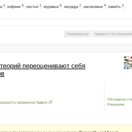
1
6
2
5
2
4
2
ба
, кофеин
, листья
, муравьи
, награда
, насекомые
, память
,
Пожаловаться
Нравится
/
Не показыва
 теорий переоценивают себя
ов
Обсуждение ста
кальность проверена Адвего
Извещения