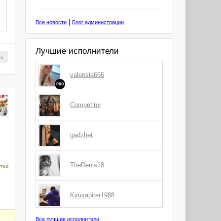
|
Все новости
Блог администрации
Лучшие исполнители
ть
valensia666
PRO
Competitor
gadzhet
TheDenis18
тьи
Kiruxapiter1988
Все лучшие исполнители