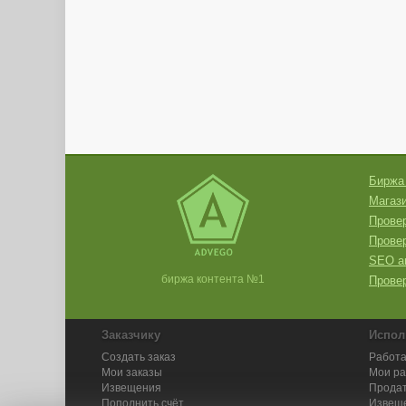
Биржа
Магази
Провер
Прове
SEO а
биржа контента №1
Провер
Заказчику
Испол
Создать заказ
Работа
Мои заказы
Мои р
Извещения
Продат
Пополнить счёт
Извещ