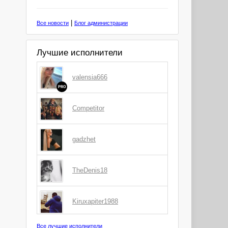
|
Все новости
Блог администрации
Лучшие исполнители
valensia666
PRO
Competitor
gadzhet
TheDenis18
Kiruxapiter1988
Все лучшие исполнители