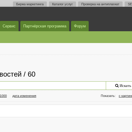
Биржа маркетинга
Каталог услуг
Проверка на антиплагиат
SE
Сервис
Партнёрская программа
Форум
востей / 60
Искать
/1000
дата изменения
Показать:
с карти