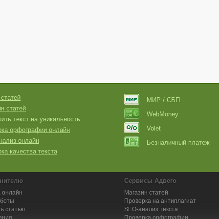
 статей
МИР / СБП
н статей
WebMoney
ить текст на уникальность
Volet
рка орфографии онлайн
нализ онлайн
Безналичный платеж
ка качества текста
нителю
Сервисы Адвего
 онлайн
Магазин статей
аботы
Проверка на антиплагиат
ь статью
SEO-анализ текста
ения
Проверка орфографии