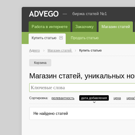
—
биржа статей №1
Работа в интернете
Заказчику
Магазин статей
Купить статью
Продать статью
Адвего
Магазин статей
Купить статью
Корзина
Магазин статей, уникальных но
Сортировка:
релевантность
дата добавления
цена
цена
Не найдено статей