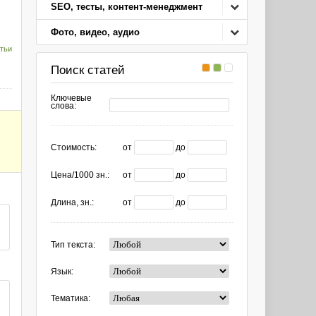
SEO, тесты, контент-менеджмент
Фото, видео, аудио
тьи
Поиск статей
Ключевые
слова:
Стоимость:
от
до
Цена/1000 зн.:
от
до
Длина, зн.:
от
до
Тип текста:
Язык:
Тематика: