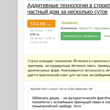
Аддитивные технологии в строит
частный дом за несколько суток
334.66
Копирайтинг
руб.
Исполнитель:
Vladimir773
/
все статьи
390.44
руб.
(с ком.)
2230 зн.
Уникальность проверена
Уни
150.06
руб.
/ 1000 зн.
Статья за
руб.
Статья освещает технологию 3D-печати в строительс
принтеров, экструдирующих бетонную смесь, преимущ
архитектурных форм. Анализируется актуальность мет
дается практический совет для частных застройщиков
Краткий текст статьи / 141 из 2230 символов / 6%