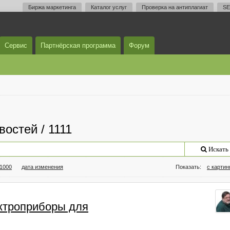
Биржа маркетинга
Каталог услуг
Проверка на антиплагиат
SE
Сервис
Партнёрская программа
Форум
остей / 1111
Искать
/1000
дата изменения
Показать:
с карти
ктроприборы для