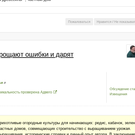
Пожаловаться
Нравится
/
Не показыва
прощают ошибки и дарят
ьи
Обсуждение ста
никальность проверена Адвего
Извещения
прихотливые огородные культуры для начинающих: редис, кабачок, зеле
 частных домов, совмещающих строительство с выращиванием урожая.
выращивания, исторические справки и личный опыт автора. В заключение