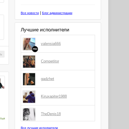
|
Все новости
Блог администрации
Лучшие исполнители
valensia666
PRO
ть
Competitor
gadzhet
Kiruxapiter1988
TheDenis18
тьи
Все лучшие исполнители