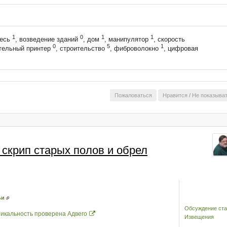
1
0
1
1
месь
, возведение зданий
, дом
, манипулятор
, скорость
0
5
1
ительный принтер
, строительство
, фиброволокно
, цифровая
Пожаловаться
Нравится
/
Не показыва
 скрип старых полов и обрел
ьи
Обсуждение ста
икальность проверена Адвего
Извещения