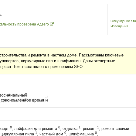
Обсуждение ста
кальность проверена Адвего
Извещения
строительства и ремонта в частном доме. Рассмотрены ключевые
руповертов, циркулярных пил и шлифмашин. Даны экспертные
оцесса. Текст составлен с применением SEO.
0
0
1
1
оверт
, лайфхаки для ремонта
, отделка
, ремонт
, ремонт своими
1
0
0
, циркулярная пила
, частный дом
, шлифмашина
,