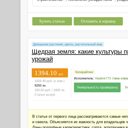
Купить статью
Отложить в корзину
Домашние растения, цветы, растительный мир
Щедрая земля: какие культуры 
урожай
1394.10
Копирайтинг
руб.
Исполнитель:
Vladimir773
/
все стат
1626.45
руб.
(с ком.)
9293 зн.
Уникальность проверена
У
150.02
руб.
/ 1000 зн.
Статья за
руб.
В статье от первого лица рассматриваются самые не
и свекла. Объясняется их важность для владельцев
Даны подробные характеристики, сорта, агротехника 