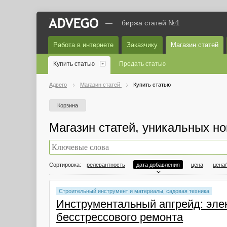
—
биржа статей №1
Работа в интернете
Заказчику
Магазин статей
Купить статью
Продать статью
Адвего
Магазин статей
Купить статью
Корзина
Магазин статей, уникальных нов
Сортировка:
релевантность
дата добавления
цена
цена
Строительный инструмент и материалы, садовая техника
Инструментальный апгрейд: эле
бесстрессового ремонта