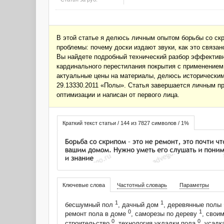
В этой статье я делюсь личным опытом борьбы со ск
проблемы: почему доски издают звуки, как это связа
Вы найдете подробный технический разбор эффективн
кардинального перестилания покрытия с применением
актуальные цены на материалы, делюсь историческим
29.13330.2011 «Полы». Статья завершается личным п
оптимизации и написан от первого лица.
Краткий текст статьи / 144 из 7827 символов / 1%
Ключевые слова
Частотный словарь
Параметры
1
1
бесшумный пол
, дачный дом
, деревянные полы
0
1
ремонт пола в доме
, саморезы по дереву
, свои
0
0
строительство
, технология укладки пола
, усад