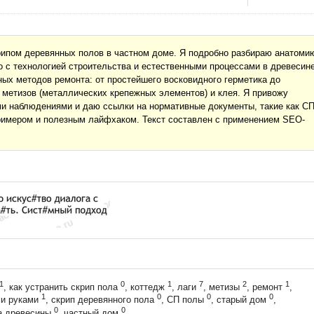
рипом деревянных полов в частном доме. Я подробно разбираю анатоми
но с технологией строительства и естественными процессами в древесине
ых методов ремонта: от простейшего восковидного герметика до
 метизов (металлических крепежных элементов) и клея. Я привожу
и наблюдениями и даю ссылки на нормативные документы, такие как С
римером и полезным лайфхаком. Текст составлен с применением SEO-
1
0
1
7
2
1
, как устранить скрип пола
, коттедж
, лаги
, метизы
, ремонт
,
1
0
0
0
ми руками
, скрип деревянного пола
, СП полы
, старый дом
,
0
0
ка древесины
, частный дом