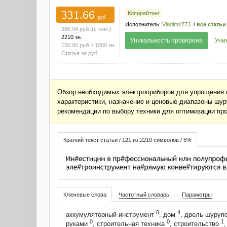
331.66
Копирайтинг
руб.
Исполнитель:
Vladimir773
/
все статьи
386.94
руб.
(с ком.)
2210 зн.
Уникальность проверена
Уни
150.06
руб.
/ 1000 зн.
Статья за
руб.
Обзор необходимых электроприборов для упрощения 
характеристики, назначение и ценовые диапазоны шу
рекомендации по выбору техники для оптимизации пр
Краткий текст статьи / 121 из 2210 символов / 5%
Ключевые слова
Частотный словарь
Параметры
0
4
аккумуляторный инструмент
, дом
, дрель шуруп
0
0
1
руками
, строительная техника
, строительство