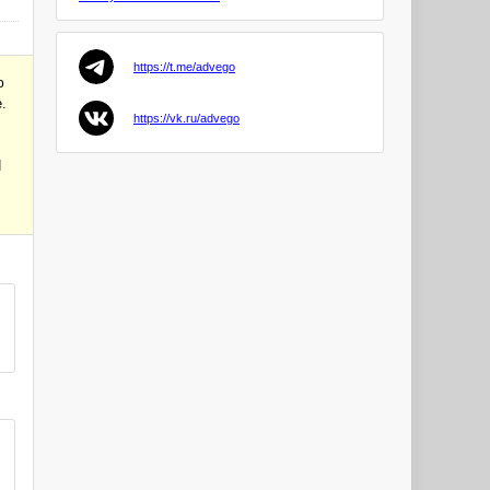
Goryuo
https://t.me/advego
avesta88
ю
PRO
.
https://vk.ru/advego
Anjelika4
П
PRO
zaocon
KrisNil
PRO
Serg1202
PRO
Omuk
PRO
Dmitry44