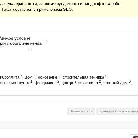
дач укладки плитки, заливки фундамента и ландшафтных работ.
. Текст составлен с применением SEO.
3
2
4
0
виброплита
, дом
, основание
, строительная техника
,
1
2
2
0
лотнение грунта
, фундамент
, центробежная сила
, частный дом
,
Пожаловаться
Нравится
/
Не показыва