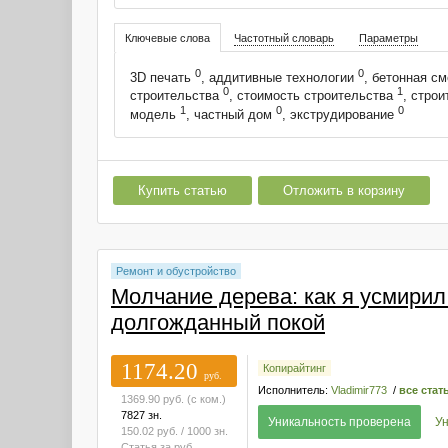
Ключевые слова
Частотный словарь
Параметры
0
0
3D печать
, аддитивные технологии
, бетонная с
0
1
строительства
, стоимость строительства
, стро
1
0
0
модель
, частный дом
, экструдирование
Купить статью
Отложить в корзину
Ремонт и обустройство
Молчание дерева: как я усмирил
долгожданный покой
1174.20
Копирайтинг
руб.
Исполнитель:
Vladimir773
/
все стат
1369.90
руб.
(с ком.)
7827 зн.
Уникальность проверена
Ун
150.02
руб.
/ 1000 зн.
Статья за
руб.