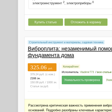
2
0
электроинструмент
, электроприборы
Купить статью
Отложить в корзину
Строительный инструмент и материалы, садовая техника
Виброплита: незаменимый помо
фундамента дома
325.06
Копирайтинг
руб.
Исполнитель:
Vladimir773
/
все статьи
379.24
руб.
(с ком.)
2166 зн.
Уникальность проверена
Уни
150.08
руб.
/ 1000 зн.
Статья за
руб.
Рассмотрена критическая важность применения виброп
оснований. Подробно разобраны ключевые характерист