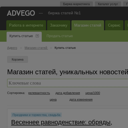
Биржа маркетинга
Каталог услуг
П
—
биржа статей №1
Работа в интернете
Заказчику
Магазин статей
Сервис
Купить статью
Продать статью
Адвего
Магазин статей
Купить статью
Корзина
Магазин статей, уникальных новостей
Сортировка:
релевантность
дата добавления
цена/1000
цена
дата изменения
Праздники и торжества, свадьба
Весеннее равноденствие: обряды,