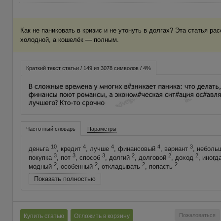
Как не паниковать в кризис и не утонуть в долгах? Эта статья ра
холодной, а кошелёк — полным.
Краткий текст статьи / 149 из 3078 символов / 4%
Частотный словарь
Параметры
10
4
4
4
3
деньга
, кредит
, лучше
, финансовый
, вариант
, небол
3
3
3
2
2
2
покупка
, пот
, способ
, долгий
, долговой
, доход
, иногд
2
2
2
2
модный
, особенный
, откладывать
, попасть
Показать полностью
Пожаловаться
Купить статью
Отложить в корзину