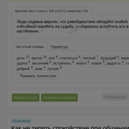
Краткий текст статьи / 145 из 6171 символов / 2%
Частотный словарь
Параметры
21
10
8
8
7
6
деть
, весна
, оно
, считаться
, теплый
, будущий
, вер
6
5
5
5
5
5
удача
, весенний
, встречать
, много
, новое
, радость
, 
4
4
4
добрый
, знак
, лучше
Показать полностью
Пожаловаться
Купить статью
Отложить в корзину
Психология
Как не терять спокойствие при общении