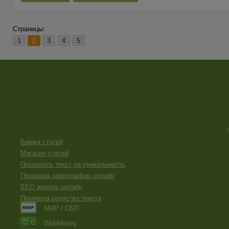
Страницы:
1
2
3
4
5
Биржа статей
Магазин статей
Проверить текст на уникальность
Проверка орфографии онлайн
SEO анализ онлайн
Проверка качества текста
МИР / СБП
WebMoney