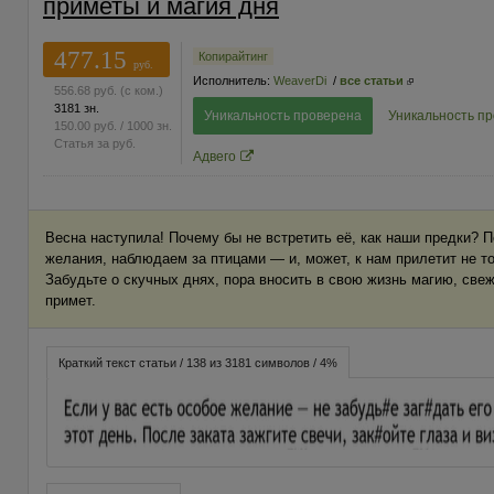
приметы и магия дня
477.15
Копирайтинг
руб.
Исполнитель:
WeaverDi
/
все статьи
556.68
руб.
(с ком.)
3181 зн.
Уникальность проверена
Уникальность п
150.00
руб.
/ 1000 зн.
Статья за
руб.
Адвего
Весна наступила! Почему бы не встретить её, как наши предки? 
желания, наблюдаем за птицами — и, может, к нам прилетит не то
Забудьте о скучных днях, пора вносить в свою жизнь магию, све
примет.
Краткий текст статьи / 138 из 3181 символов / 4%