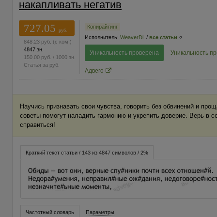
накапливать негатив
727.05
Копирайтинг
руб.
Исполнитель:
WeaverDi
/
все статьи
848.23
руб.
(с ком.)
4847 зн.
Уникальность проверена
Уникальность п
150.00
руб.
/ 1000 зн.
Статья за
руб.
Адвего
Научись признавать свои чувства, говорить без обвинений и про
советы помогут наладить гармонию и укрепить доверие. Верь в 
справиться!
Краткий текст статьи / 143 из 4847 символов / 2%
Частотный словарь
Параметры