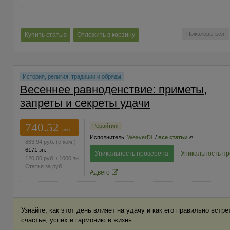
Пожаловаться
Купить статью
Отложить в корзину
История, религия, традиции и обряды
Весеннее равноденствие: приметы,
запреты и секреты удачи
740.52
Рерайтинг
руб.
Исполнитель:
WeaverDi
/
все статьи
863.94
руб.
(с ком.)
6171 зн.
Уникальность проверена
Уникальность п
120.00
руб.
/ 1000 зн.
Статья за
руб.
Адвего
Узнайте, как этот день влияет на удачу и как его правильно встр
счастье, успех и гармонию в жизнь.