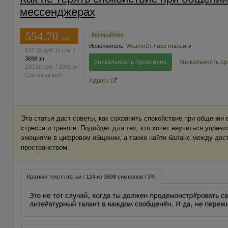
мессенджерах
554.70
Копирайтинг
руб.
Исполнитель:
WeaverDi
/
все статьи
647.15
руб.
(с ком.)
3698 зн.
Уникальность проверена
Уникальность п
150.00
руб.
/ 1000 зн.
Статья за
руб.
Адвего
Эта статья даст советы, как сохранить спокойствие при общении 
стресса и тревоги. Подойдет для тех, кто хочет научиться управ
эмоциями в цифровом общении, а также найти баланс между дос
пространством.
Краткий текст статьи / 124 из 3698 символов / 3%