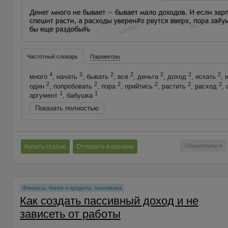
Частотный словарь
Параметры
4
3
2
2
2
2
2
много
, начать
, бывать
, все
, деньга
, доход
, искать
, 
2
2
2
2
2
2
один
, попробовать
, пора
, прийтись
, растить
, расход
,
1
1
аргумент
, бабушка
Показать полностью
Пожаловаться
Купить статью
Отложить в корзину
Финансы, банки и кредиты, экономика
Как создать пассивный доход и не
зависеть от работы