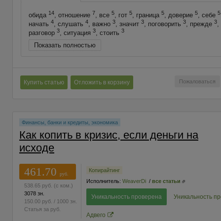
14
7
5
5
5
5
5
обида
, отношение
, все
, гот
, граница
, доверие
, себе
4
4
3
3
3
3
начать
, слушать
, важно
, значит
, поговорить
, прежде
,
3
3
3
разговор
, ситуация
, стоить
Показать полностью
Пожаловаться
Купить статью
Отложить в корзину
Финансы, банки и кредиты, экономика
Как копить в кризис, если деньги на
исходе
461.70
Копирайтинг
руб.
Исполнитель:
WeaverDi
/
все статьи
538.65
руб.
(с ком.)
3078 зн.
Уникальность проверена
Уникальность п
150.00
руб.
/ 1000 зн.
Статья за
руб.
Адвего