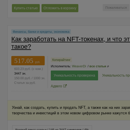
Пожаловаться
Купить статью
Отложить в корзину
Финансы, банки и кредиты, экономика
Как заработать на NFT-токенах, и что э
такое?
517.05
Копирайтинг
руб.
Исполнитель:
WeaverDi
/
все статьи
603.23
руб.
(с ком.)
3447 зн.
Уникальность проверена
Уникальность п
150.00
руб.
/ 1000 зн.
Статья за
руб.
Адвего
Узнай, как создать, купить и продать NFT, а также как на них за
творчества и инвестиций в этом новом цифровом рынке кажутся 
Краткий текст статьи / 146 из 3447 символов / 4%