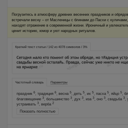
Погрузитесь в атмосферу древних весенних праздников и обрядов
встречали весну – от Масленицы с блинами до Пасхи с куличами,
находят отражение в современной жизни. Ироничный и увлекател
ценит историю, юмор и уют народных ритуалов.
Краткий текст статьи / 142 из 4078 символов / 3%
Частотный словарь
Параметры
6
6
5
5
5
5
5
праздник
, традиция
, весна
, деть
, их
, пасха
, яйцо
, б
3
3
3
3
3
3
благовещение
, большинство
, дух
, иза
, оно
, свадьба
,
3
2
устраивать
, верба
Показать полностью