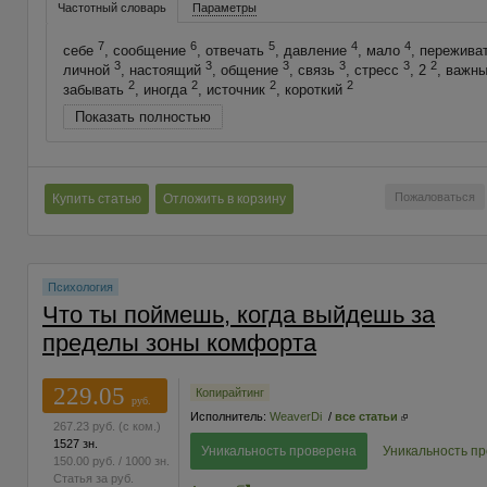
Частотный словарь
Параметры
7
6
5
4
4
себе
, сообщение
, отвечать
, давление
, мало
, пережива
3
3
3
3
3
2
личной
, настоящий
, общение
, связь
, стресс
, 2
, важн
2
2
2
2
забывать
, иногда
, источник
, короткий
Показать полностью
Пожаловаться
Купить статью
Отложить в корзину
Психология
Что ты поймешь, когда выйдешь за
пределы зоны комфорта
229.05
Копирайтинг
руб.
Исполнитель:
WeaverDi
/
все статьи
267.23
руб.
(с ком.)
1527 зн.
Уникальность проверена
Уникальность п
150.00
руб.
/ 1000 зн.
Статья за
руб.