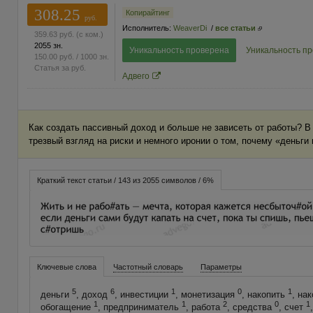
308.25
Копирайтинг
руб.
Исполнитель:
WeaverDi
/
все статьи
359.63
руб.
(с ком.)
2055 зн.
Уникальность проверена
Уникальность п
150.00
руб.
/ 1000 зн.
Статья за
руб.
Адвего
Как создать пассивный доход и больше не зависеть от работы? В
трезвый взгляд на риски и немного иронии о том, почему «деньги
Краткий текст статьи / 143 из 2055 символов / 6%
Ключевые слова
Частотный словарь
Параметры
5
6
1
0
1
деньги
, доход
, инвестиции
, монетизация
, накопить
, на
1
1
2
0
1
обогащение
, предприниматель
, работа
, средства
, счет