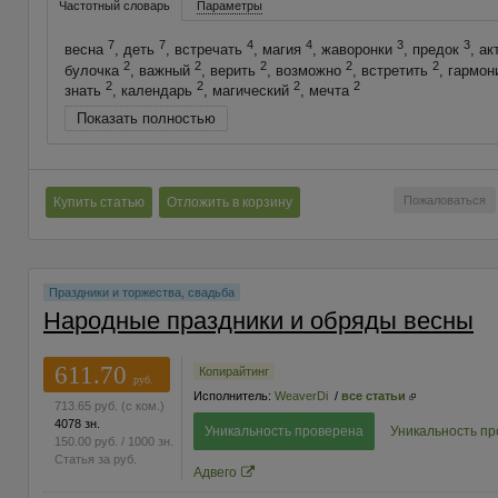
Частотный словарь
Параметры
7
7
4
4
3
3
весна
, деть
, встречать
, магия
, жаворонки
, предок
, а
2
2
2
2
2
булочка
, важный
, верить
, возможно
, встретить
, гармо
2
2
2
2
знать
, календарь
, магический
, мечта
Показать полностью
Пожаловаться
Купить статью
Отложить в корзину
Праздники и торжества, свадьба
Народные праздники и обряды весны
611.70
Копирайтинг
руб.
Исполнитель:
WeaverDi
/
все статьи
713.65
руб.
(с ком.)
4078 зн.
Уникальность проверена
Уникальность п
150.00
руб.
/ 1000 зн.
Статья за
руб.
Адвего