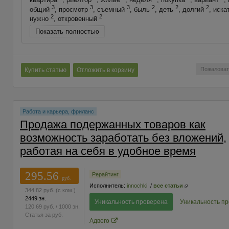
3
3
3
2
2
2
общий
, просмотр
, съемный
, быль
, деть
, долгий
, иска
2
2
нужно
, откровенный
Показать полностью
Пожаловат
Купить статью
Отложить в корзину
Работа и карьера, фриланс
Продажа подержанных товаров как
возможность заработать без вложений,
работая на себя в удобное время
295.56
Рерайтинг
руб.
Исполнитель:
innochki
/
все статьи
344.82
руб.
(с ком.)
2449 зн.
Уникальность проверена
Уникальность п
120.69
руб.
/ 1000 зн.
Статья за
руб.
Адвего