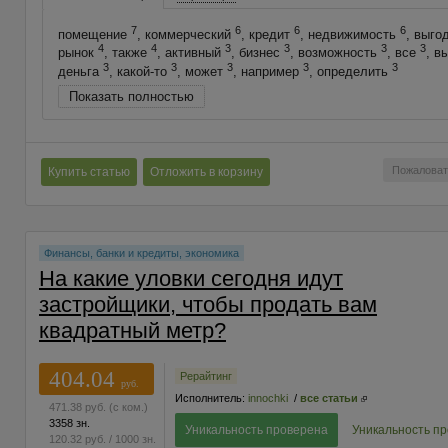
7
6
6
6
помещение
, коммерческий
, кредит
, недвижимость
, выго
4
4
3
3
3
3
рынок
, также
, активный
, бизнес
, возможность
, все
, в
3
3
3
3
3
деньга
, какой-то
, может
, например
, определить
Показать полностью
Пожаловат
Купить статью
Отложить в корзину
Финансы, банки и кредиты, экономика
На какие уловки сегодня идут
застройщики, чтобы продать вам
квадратный метр?
404.04
Рерайтинг
руб.
Исполнитель:
innochki
/
все статьи
471.38
руб.
(с ком.)
3358 зн.
Уникальность проверена
Уникальность п
120.32
руб.
/ 1000 зн.