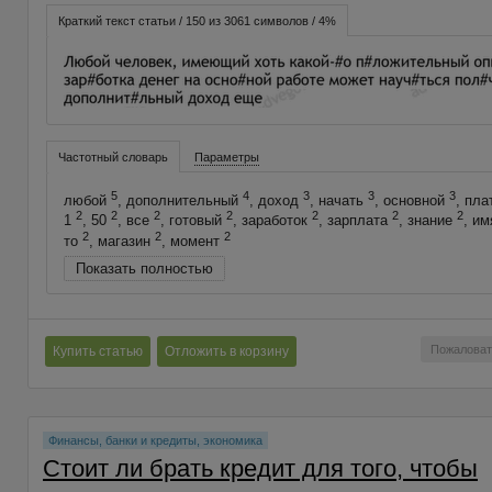
Краткий текст статьи / 150 из 3061 символов / 4%
Частотный словарь
Параметры
5
4
3
3
3
любой
, дополнительный
, доход
, начать
, основной
, пла
2
2
2
2
2
2
2
1
, 50
, все
, готовый
, заработок
, зарплата
, знание
, и
2
2
2
то
, магазин
, момент
Показать полностью
Пожаловат
Купить статью
Отложить в корзину
Финансы, банки и кредиты, экономика
Стоит ли брать кредит для того, чтобы