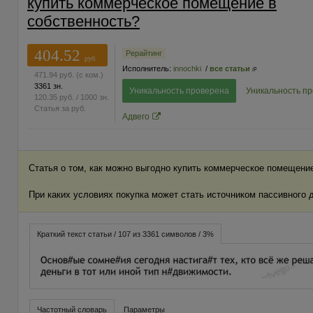
купить коммерческое помещение в
собственность?
404.52
Рерайтинг
руб.
Исполнитель:
innochki
/
все статьи
471.94
руб.
(с ком.)
3361 зн.
Уникальность проверена
Уникальность п
120.35
руб.
/ 1000 зн.
Статья за
руб.
Адвего
Статья о том, как можно выгодно купить коммерческое помещение
При каких условиях покупка может стать источником пассивного 
Краткий текст статьи / 107 из 3361 символов / 3%
Частотный словарь
Параметры