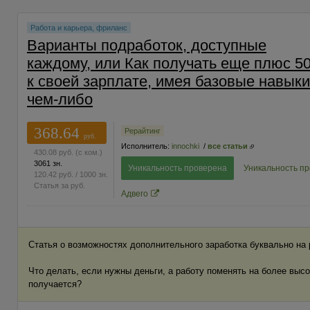
Работа и карьера, фриланс
Варианты подработок, доступные
каждому, или Как получать еще плюс 5
к своей зарплате, имея базовые навыки
чем-либо
368.64
Рерайтинг
руб.
Исполнитель:
innochki
/
все статьи
430.08
руб.
(с ком.)
3061 зн.
Уникальность проверена
Уникальность п
120.42
руб.
/ 1000 зн.
Статья за
руб.
Адвего
Статья о возможностях дополнительного заработка буквально на 
Что делать, если нужны деньги, а работу поменять на более вы
получается?