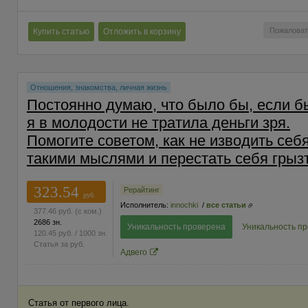
Пожаловат
Купить статью
Отложить в корзину
Отношения, знакомства, личная жизнь
Постоянно думаю, что было бы, если б
я в молодости не тратила деньги зря.
Помогите советом, как не изводить себ
такими мыслями и перестать себя грыз
323.54
Рерайтинг
руб.
Исполнитель:
innochki
/
все статьи
377.46
руб.
(с ком.)
2686 зн.
Уникальность проверена
Уникальность п
120.45
руб.
/ 1000 зн.
Статья за
руб.
Адвего
Статья от первого лица.