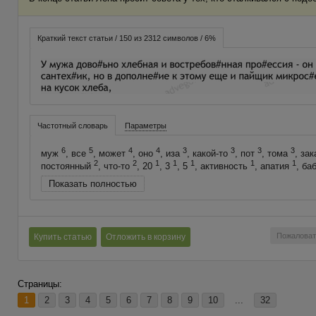
Краткий текст статьи / 150 из 2312 символов / 6%
Частотный словарь
Параметры
6
5
4
4
3
3
3
3
муж
, все
, может
, оно
, иза
, какой-то
, пот
, тома
, за
2
2
1
1
1
1
1
постоянный
, что-то
, 20
, 3
, 5
, активность
, апатия
, ба
Показать полностью
Пожаловат
Купить статью
Отложить в корзину
Страницы:
1
2
3
4
5
6
7
8
9
10
...
32