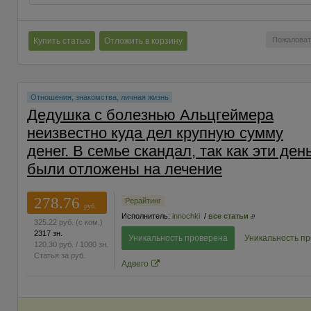
Пожаловат
Купить статью
Отложить в корзину
Отношения, знакомства, личная жизнь
Дедушка с болезнью Альцгеймера
неизвестно куда дел крупную сумму
денег. В семье скандал, так как эти ден
были отложены на лечение
278.76
Рерайтинг
руб.
Исполнитель:
innochki
/
все статьи
325.22
руб.
(с ком.)
2317 зн.
Уникальность проверена
Уникальность п
120.30
руб.
/ 1000 зн.
Статья за
руб.
Адвего