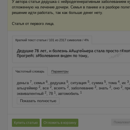
У автора статьи дедушка с нейродегенеративным заболеванием к
отложенную на лечение дочери. Семья в панике и в разборе поле
решение идти работать, так как больше денег нету.
Статья от первого лица.
Краткий текст статьи / 101 из 2317 символов / 4%
Частотный словарь
Параметры
7
6
5
5
5
4
3
деньга
, семья
, дедушка
, ситуация
, сумма
, тома
, их
2
2
2
2
2
2
альцгеймер
, все
, всеять
, заболевание
, знать
, оно
, п
2
1
1
эквивалентный
, 78
, автомобиль
Показать полностью
Пожаловат
Купить статью
Отложить в корзину