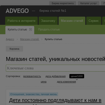
Биржа маркетинга
Каталог услуг
П
—
биржа статей №1
Работа в интернете
Заказчику
Магазин статей
Сервис
Купить статью
Продать статью
Адвего
Магазин статей
Купить статью
Корзина
Магазин статей, уникальных новостей
Сортировка:
релевантность
дата добавления
цена/1000
цена
дата изменения
Отношения, знакомства, личная жизнь
Дети постоянно подглядывают к нам в