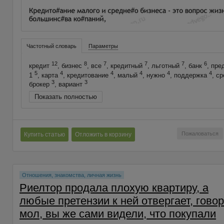
Частотный словарь
Параметры
12
8
7
7
7
6
кредит
, бизнес
, все
, кредитный
, льготный
, банк
, пр
5
4
4
4
4
4
1
, карта
, кредитование
, малый
, нужно
, поддержка
, с
3
3
брокер
, вариант
Показать полностью
Пожаловаться
Купить статью
Отложить в корзину
Отношения, знакомства, личная жизнь
Риелтор продала плохую квартиру, а
любые претензии к ней отвергает, говор
мол, вы же сами видели, что покупали