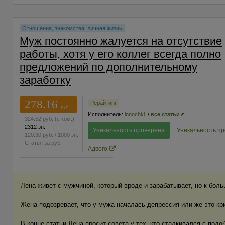
Отношения, знакомства, личная жизнь
Муж постоянно жалуется на отсутствие
работы, хотя у его коллег всегда полно
предложений по дополнительному
заработку
278.16
Рерайтинг
руб.
Исполнитель:
innochki
/
все статьи
324.52
руб.
(с ком.)
2312 зн.
Уникальность проверена
Уникальность п
120.30
руб.
/ 1000 зн.
Статья за
руб.
Адвего
Лена живет с мужчиной, который вроде и зарабатывает, но к бол
Жена подозревает, что у мужа началась депрессия или же это кри
В конце статьи Лена просит совета у тех, кто сталкивался с подо