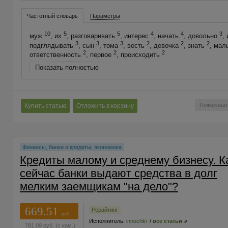
Частотный словарь
Параметры
10
5
5
4
4
3
муж
, их
, разговаривать
, интерес
, начать
, довольно
,
3
3
3
2
2
2
подглядывать
, сын
, тома
, весть
, девочка
, знать
, мал
2
2
2
ответственность
, первое
, происходить
Показать полностью
Пожаловат
Купить статью
Отложить в корзину
Финансы, банки и кредиты, экономика
Кредиты малому и среднему бизнесу. К
сейчас банки выдают средства в долг
мелким заемщикам "на дело"?
669.51
Рерайтинг
руб.
Исполнитель:
innochki
/
все статьи
781.09
руб.
(с ком.)