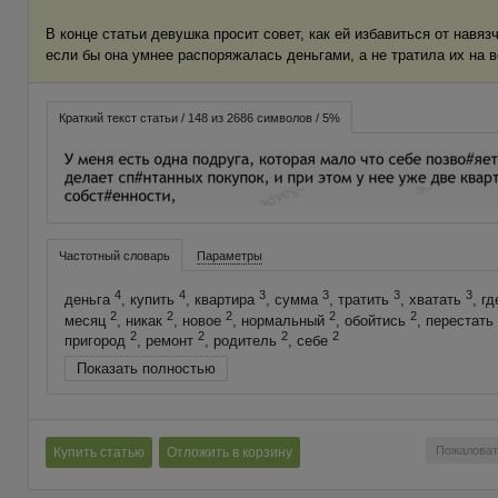
В конце статьи девушка просит совет, как ей избавиться от навя
если бы она умнее распоряжалась деньгами, а не тратила их на в
Краткий текст статьи / 148 из 2686 символов / 5%
Частотный словарь
Параметры
4
4
3
3
3
3
деньга
, купить
, квартира
, сумма
, тратить
, хватать
, г
2
2
2
2
2
месяц
, никак
, новое
, нормальный
, обойтись
, перестать
2
2
2
2
пригород
, ремонт
, родитель
, себе
Показать полностью
Пожаловат
Купить статью
Отложить в корзину