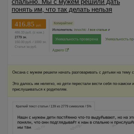
спальню. Мы с мужем решили дать
понять им, что так делать нельзя
416.85
Копирайтинг
руб.
Исполнитель:
innochki
/
все статьи
486.33
руб.
(с ком.)
2779 зн.
Уникальность проверена
Уникальность п
150.00
руб.
/ 1000 зн.
Статья за
руб.
Адвего
Оксана с мужем решили начать разговаривать с детьми на тему с
Это далось им нелегко, но дети перестали вести себя по-хамски 
прислушиваться к родителям.
Краткий текст статьи / 139 из 2779 символов / 5%