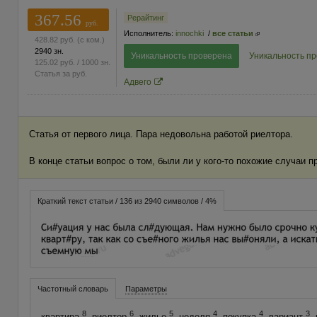
367.56
Рерайтинг
руб.
Исполнитель:
innochki
/
все статьи
428.82
руб.
(с ком.)
2940 зн.
Уникальность проверена
Уникальность п
125.02
руб.
/ 1000 зн.
Статья за
руб.
Адвего
Статья от первого лица. Пара недовольна работой риелтора.
В конце статьи вопрос о том, были ли у кого-то похожие случаи п
Краткий текст статьи / 136 из 2940 символов / 4%
Частотный словарь
Параметры
8
6
5
4
4
3
квартира
, риелтор
, жилье
, неделя
, покупка
, вариант
,