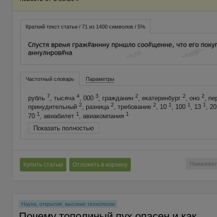
Краткий текст статьи / 71 из 1400 символов / 5%
Частотный словарь
Параметры
7
4
3
2
2
2
рубль
, тысяча
, 000
, гражданин
, екатеринбург
, оно
, п
2
2
2
1
1
1
принудительный
, разница
, требование
, 10
, 100
, 13
, 2
1
1
1
70
, авиабилет
, авиакомпания
Показать полностью
Пожаловат
Купить статью
Отложить в корзину
Наука, открытия, высокие технологии
Почему тополиный пух опасен и как