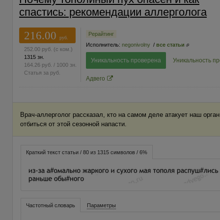
спастись: рекомендации аллерголога
216.00
Рерайтинг
руб.
Исполнитель:
negonivolny
/
все статьи
252.00
руб.
(с ком.)
1315 зн.
Уникальность проверена
Уникальность п
164.26
руб.
/ 1000 зн.
Статья за
руб.
Адвего
Врач-аллерголог рассказал, кто на самом деле атакует наш орган
отбиться от этой сезонной напасти.
Краткий текст статьи / 80 из 1315 символов / 6%
Частотный словарь
Параметры