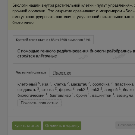
Биологи нашли внутри растительной клетки «пульт управления»,
прочной оболочки. Это открытие сравнивают с микромиром «Боль
смогут конструировать растения с улучшенной питательностью и
биотопливо.
Краткий текст статьи / 83 из 1699 символов / 4%
Частотный словарь
Параметры
5
2
2
2
2
клеточный
, иза
, клетка
, масштаб
, оболочка
, пластинка
2
2
2
1
1
1
создавать
, стенка
, форма
, imk2
, imk3
, андрей
, белко
1
1
1
1
биологический
, биотопливо
, броня
, вашингтон
, везикула
Показать полностью
Пожаловат
Купить статью
Отложить в корзину