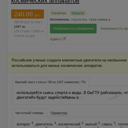
космических аппаратов
240.00
Рерайтинг
Новость
руб.
Исполнитель:
negonivolny
/
все статьи
280.00
руб.
(с ком.)
1347 зн.
Уникальность проверена
Уникальность п
178.17
руб.
/ 1000 зн.
Статья за
руб.
Адвего
Российские ученые создали компактные двигатели на необычном 
использоваться для малых космических аппаратов.
Краткий текст статьи / 96 из 1347 символов / 7%
Частотный словарь
Параметры
4
4
3
3
3
аппарат
, двигатель
, космический
, малый
, смесь
, топл
2
2
2
2
2