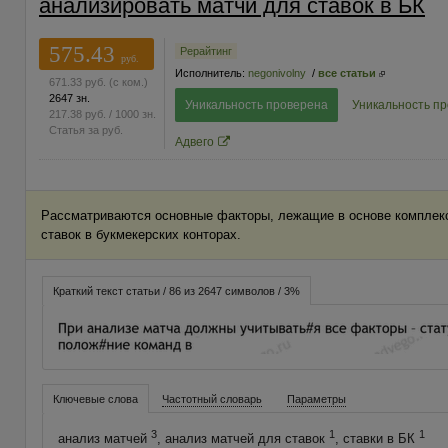
анализировать матчи для ставок в БК
575.43
Рерайтинг
руб.
Исполнитель:
negonivolny
/
все статьи
671.33
руб.
(с ком.)
2647 зн.
Уникальность проверена
Уникальность п
217.38
руб.
/ 1000 зн.
Статья за
руб.
Адвего
Рассматриваются основные факторы, лежащие в основе комплекс
ставок в букмекерских конторах.
Краткий текст статьи / 86 из 2647 символов / 3%
Ключевые слова
Частотный словарь
Параметры
3
1
1
анализ матчей
, анализ матчей для ставок
, ставки в БК