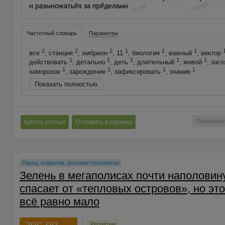
Частотный словарь
Параметры
2
2
2
1
1
1
все
, станция
, эмбрион
, 11
, биология
, важный
, вектор
1
1
1
1
1
действовать
, детально
, деть
, длительный
, живой
, заг
1
1
1
1
заморозок
, зарождение
, зафиксировать
, знание
Показать полностью
Пожаловат
Купить статью
Отложить в корзину
Наука, открытия, высокие технологии
Зелень в мегаполисах почти наполовин
спасает от «тепловых островов», но это
всё равно мало
Рерайтинг