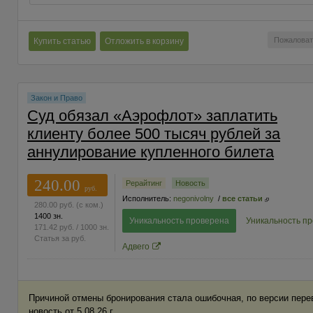
Пожаловат
Купить статью
Отложить в корзину
Закон и Право
Суд обязал «Аэрофлот» заплатить
клиенту более 500 тысяч рублей за
аннулирование купленного билета
240.00
Рерайтинг
Новость
руб.
Исполнитель:
negonivolny
/
все статьи
280.00
руб.
(с ком.)
1400 зн.
Уникальность проверена
Уникальность п
171.42
руб.
/ 1000 зн.
Статья за
руб.
Адвего
Причиной отмены бронирования стала ошибочная, по версии перев
новость от 5.08.26 г.