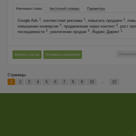
Ключевые слова
Частотный словарь
Параметры
1
1
1
Google Ads
, контекстная реклама
, повысить продажи
, пов
3
2
повышение конверсии
, продвижение через контент
, рост пр
2
2
1
посещаемости
, увеличение продаж
, Яндекс Директ
Пожаловат
Купить статью
Отложить в корзину
Страницы:
1
2
3
4
5
6
7
8
9
10
...
12