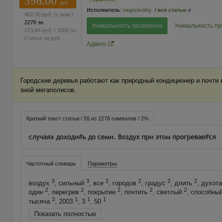
396.00
руб.
Исполнитель:
negonivolny
/
все статьи
462.00
руб.
(с ком.)
2278 зн.
Уникальность проверена
Уникальность п
173.84
руб.
/ 1000 зн.
Статья за
руб.
Адвего
Городские деревья работают как природный кондиционер и почти
зной мегаполисов.
Краткий текст статьи / 55 из 2278 символов / 2%
Частотный словарь
Параметры
3
3
2
2
2
2
воздух
, сильный
, все
, городов
, градус
, длить
, духот
2
2
2
2
2
один
, перегрев
, покрытие
, почтить
, светлый
, способны
2
1
1
1
тысяча
, 2003
, 3
, 50
Показать полностью