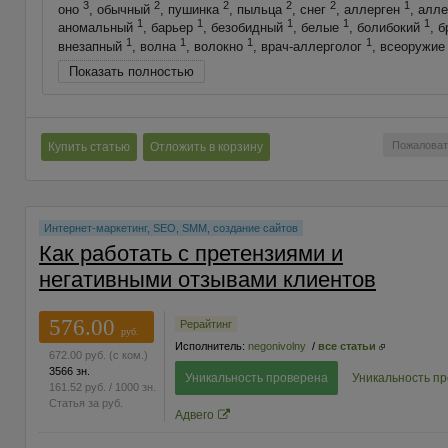
3
2
2
2
2
1
оно
, обычный
, пушинка
, пыльца
, снег
, аллерген
, алл
1
1
1
1
1
аномальный
, барьер
, безобидный
, белые
, болибокий
, 
1
1
1
1
внезапный
, волна
, волокно
, врач-аллерголог
, всеоружи
Показать полностью
Пожаловат
Купить статью
Отложить в корзину
Интернет-маркетинг, SEO, SMM, создание сайтов
Как работать с претензиями и
негативными отзывами клиентов
576.00
Рерайтинг
руб.
Исполнитель:
negonivolny
/
все статьи
672.00
руб.
(с ком.)
3566 зн.
Уникальность проверена
Уникальность п
161.52
руб.
/ 1000 зн.
Статья за
руб.
Адвего