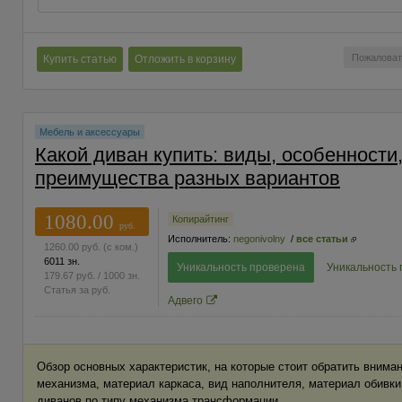
Пожаловат
Купить статью
Отложить в корзину
Мебель и аксессуары
Какой диван купить: виды, особенности
преимущества разных вариантов
1080.00
Копирайтинг
руб.
Исполнитель:
negonivolny
/
все статьи
1260.00
руб.
(с ком.)
6011 зн.
Уникальность проверена
Уникальность
179.67
руб.
/ 1000 зн.
Статья за
руб.
Адвего
Обзор основных характеристик, на которые стоит обратить вниман
механизма, материал каркаса, вид наполнителя, материал обивк
диванов по типу механизма трансформации.