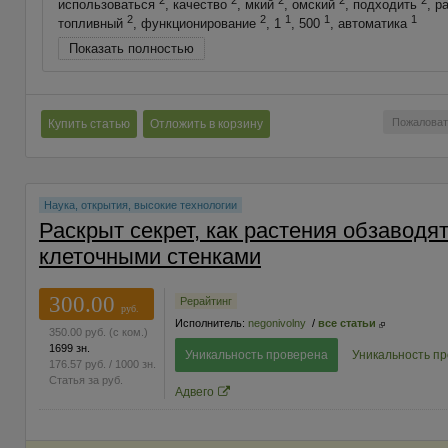
использоваться
, качество
, мкий
, омский
, подходить
, р
2
2
1
1
1
топливный
, функционирование
, 1
, 500
, автоматика
Показать полностью
Пожаловат
Купить статью
Отложить в корзину
Наука, открытия, высокие технологии
Раскрыт секрет, как растения обзаводя
клеточными стенками
300.00
Рерайтинг
руб.
Исполнитель:
negonivolny
/
все статьи
350.00
руб.
(с ком.)
1699 зн.
Уникальность проверена
Уникальность п
176.57
руб.
/ 1000 зн.
Статья за
руб.
Адвего