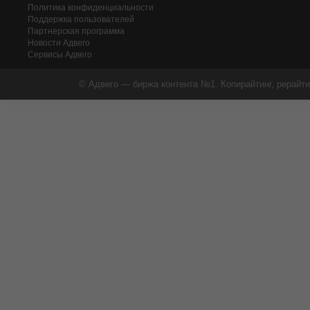
Политика конфиденциальности
Поддержка пользователей
Партнерская программа
Новости Адвего
Сервисы Адвего
© Адвего — биржа контента №1. Копирайтинг, рерайти