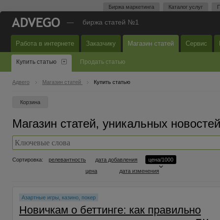
Биржа маркетинга
Каталог услуг
П
—
биржа статей №1
Работа в интернете
Заказчику
Магазин статей
Сервис
Купить статью
Продать статью
Адвего
Магазин статей
Купить статью
Корзина
Магазин статей, уникальных новостей
Сортировка:
релевантность
дата добавления
цена/1000
цена
дата изменения
Азартные игры, казино, покер
Новичкам о беттинге: как правильно