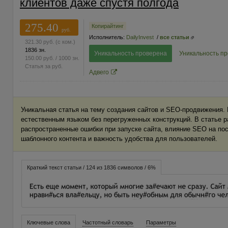
клиентов даже спустя полгода
275.40
Копирайтинг
руб.
Исполнитель:
DailyInvest
/
все статьи
321.30
руб.
(с ком.)
1836 зн.
Уникальность проверена
Уникальность п
150.00
руб.
/ 1000 зн.
Статья за
руб.
Адвего
Уникальная статья на тему создания сайтов и SEO-продвижения.
естественным языком без перегруженных конструкций. В статье 
распространенные ошибки при запуске сайта, влияние SEO на п
шаблонного контента и важность удобства для пользователей.
Краткий текст статьи / 124 из 1836 символов / 6%
Ключевые слова
Частотный словарь
Параметры