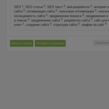
1
0
0
0
SEO
, SEO статьи
, SEO текст
, веб-разработка
, интернет
0
0
0
сайта
, оптимизация сайта
, поисковая оптимизация
, поиск
0
0
посещаемость сайта
, продвижение бизнеса
, продвижение в
0
0
0
в поиске
, продвижение сайта
, разработка сайта
, сайт для
1
0
0
0
ключ
, создание сайта
, структура сайта
, трафик на сайт
Пожаловат
Купить статью
Отложить в корзину