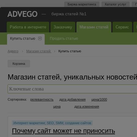
Биржа маркетинга
Каталог услуг
П
—
биржа статей №1
Работа в интернете
Заказчику
Магазин статей
Сервис
Купить статью
Продать статью
Адвего
Магазин статей
Купить статью
Корзина
Магазин статей, уникальных новостей 
Сортировка:
релевантность
дата добавления
цена/1000
цена
дата изменения
Интернет-маркетинг, SEO, SMM, создание сайтов
Почему сайт может не приносить