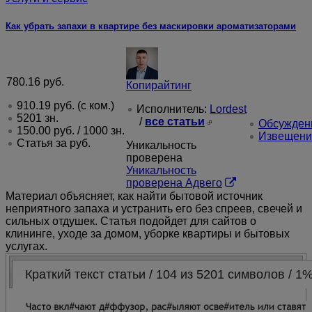
Как убрать запахи в квартире без маскировки ароматизаторами
780.16
руб.
Копирайтинг
910.19
руб.
(с ком.)
Исполнитель:
Lordest
5201 зн.
/
все статьи
Обсуждени
150.00
руб.
/ 1000 зн.
Извещени
Статья за
руб.
Уникальность
проверена
Уникальность
проверена Адвего
Материал объясняет, как найти бытовой источник
неприятного запаха и устранить его без спреев, свечей и
сильных отдушек. Статья подойдет для сайтов о
клининге, уходе за домом, уборке квартиры и бытовых
услугах.
Краткий текст статьи / 104 из 5201 символов / 1