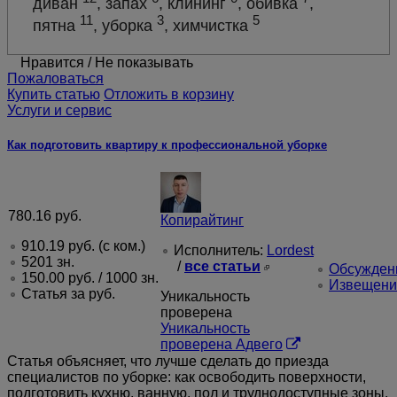
диван
, запах
, клининг
, обивка
,
11
3
5
пятна
, уборка
, химчистка
Нравится
/
Не показывать
Пожаловаться
Купить статью
Отложить в корзину
Услуги и сервис
Как подготовить квартиру к профессиональной уборке
780.16
руб.
Копирайтинг
910.19
руб.
(с ком.)
Исполнитель:
Lordest
5201 зн.
/
все статьи
Обсуждени
150.00
руб.
/ 1000 зн.
Извещени
Статья за
руб.
Уникальность
проверена
Уникальность
проверена Адвего
Статья объясняет, что лучше сделать до приезда
специалистов по уборке: как освободить поверхности,
подготовить кухню, ванную, пол и труднодоступные зоны.