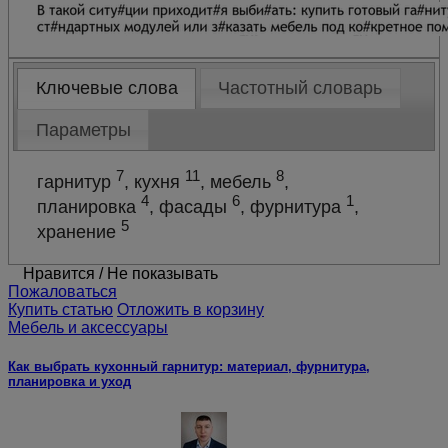
Omuk
PRO
Ключевые слова
Частотный словарь
Параметры
Dmitry44
7
11
8
гарнитур
, кухня
, мебель
,
Milenium099
4
6
1
планировка
, фасады
, фурнитура
,
5
хранение
kolja1974
Нравится
/
Не показывать
Пожаловаться
Купить статью
Отложить в корзину
Ale159
Мебель и аксессуары
Как выбрать кухонный гарнитур: материал, фурнитура,
Lavrik1987
планировка и уход
redaduy