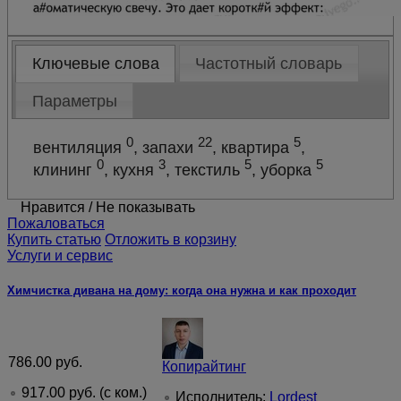
Ключевые слова
Частотный словарь
Параметры
0
22
5
вентиляция
, запахи
, квартира
,
0
3
5
5
клининг
, кухня
, текстиль
, уборка
Нравится
/
Не показывать
Пожаловаться
Купить статью
Отложить в корзину
Услуги и сервис
Химчистка дивана на дому: когда она нужна и как проходит
786.00
руб.
Копирайтинг
917.00
руб.
(с ком.)
Исполнитель:
Lordest