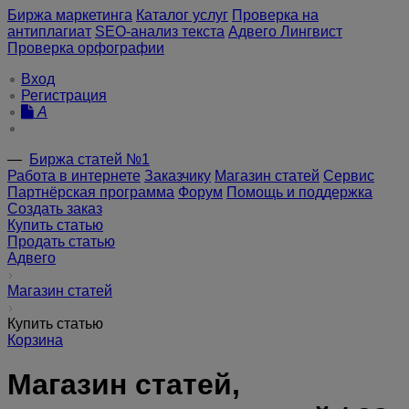
Биржа маркетинга
Каталог услуг
Проверка на
антиплагиат
SEO-анализ текста
Адвего Лингвист
Проверка орфографии
Вход
Регистрация
A
—
Биржа статей №1
Работа в интернете
Заказчику
Магазин статей
Сервис
Партнёрская программа
Форум
Помощь и поддержка
Создать заказ
Купить статью
Продать статью
Адвего
Магазин статей
Купить статью
Корзина
Магазин статей,