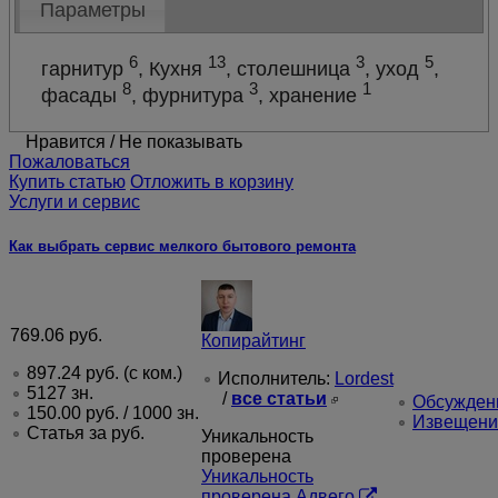
Параметры
dragon1476
6
13
3
5
гарнитур
, Кухня
, столешница
, уход
,
8
3
1
фасады
, фурнитура
, хранение
Нравится
/
Не показывать
Пожаловаться
Купить статью
Отложить в корзину
Услуги и сервис
Как выбрать сервис мелкого бытового ремонта
769.06
руб.
Копирайтинг
897.24
руб.
(с ком.)
Исполнитель:
Lordest
5127 зн.
/
все статьи
Обсуждени
150.00
руб.
/ 1000 зн.
Извещени
Статья за
руб.
Уникальность
проверена
Уникальность
проверена Адвего