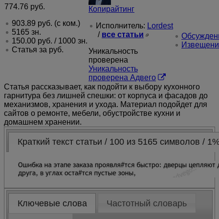
774.76
руб.
Копирайтинг
PRO
903.89
руб.
(с ком.)
Исполнитель:
Lordest
5165 зн.
/
все статьи
Обсуждени
150.00
руб.
/ 1000 зн.
Извещени
Alenka_M
Статья за
руб.
Уникальность
проверена
Уникальность
проверена Адвего
e_vika
Статья рассказывает, как подойти к выбору кухонного
гарнитура без лишней спешки: от корпуса и фасадов до
механизмов, хранения и ухода. Материал подойдет для
Ellrian10
сайтов о ремонте, мебели, обустройстве кухни и
домашнем хранении.
Inessa85
Краткий текст статьи / 100 из 5165 символов / 1
Timo4ka
Mesmerizing
Ключевые слова
Частотный словарь