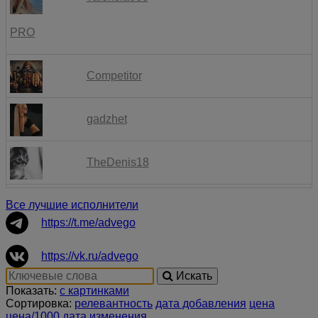
PRO
Competitor
gadzhet
TheDenis18
Все лучшие исполнители
Kiruxapiter1988
https://t.me/advego
Goryuo
https://vk.ru/advego
Искать
Показать:
с картинками
avesta88
Сортировка:
релевантность
дата добавления
цена
цена/1000
дата изменения