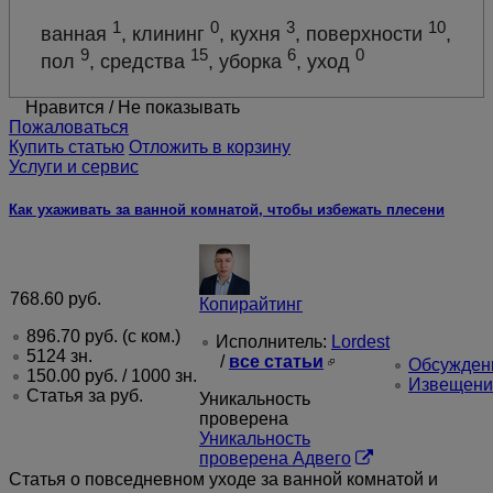
1
0
3
10
ванная
, клининг
, кухня
, поверхности
,
9
15
6
0
пол
, средства
, уборка
, уход
Нравится
/
Не показывать
Пожаловаться
Купить статью
Отложить в корзину
Услуги и сервис
Как ухаживать за ванной комнатой, чтобы избежать плесени
768.60
руб.
Копирайтинг
896.70
руб.
(с ком.)
Исполнитель:
Lordest
5124 зн.
/
все статьи
Обсуждени
150.00
руб.
/ 1000 зн.
Извещени
Статья за
руб.
Уникальность
проверена
Уникальность
проверена Адвего
Статья о повседневном уходе за ванной комнатой и