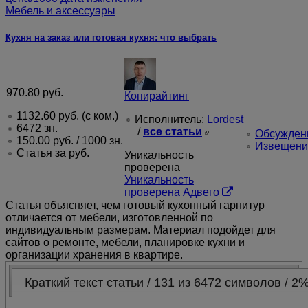
PRO
Мебель и аксессуары
Кухня на заказ или готовая кухня: что выбрать
Anjelika4
PRO
970.80
руб.
Копирайтинг
1132.60
руб.
(с ком.)
Исполнитель:
Lordest
zaocon
6472 зн.
/
все статьи
Обсуждени
150.00
руб.
/ 1000 зн.
Извещени
Статья за
руб.
Уникальность
проверена
KrisNil
Уникальность
проверена Адвего
PRO
Статья объясняет, чем готовый кухонный гарнитур
отличается от мебели, изготовленной по
индивидуальным размерам. Материал подойдет для
сайтов о ремонте, мебели, планировке кухни и
Serg1202
организации хранения в квартире.
PRO
Краткий текст статьи / 131 из 6472 символов / 2