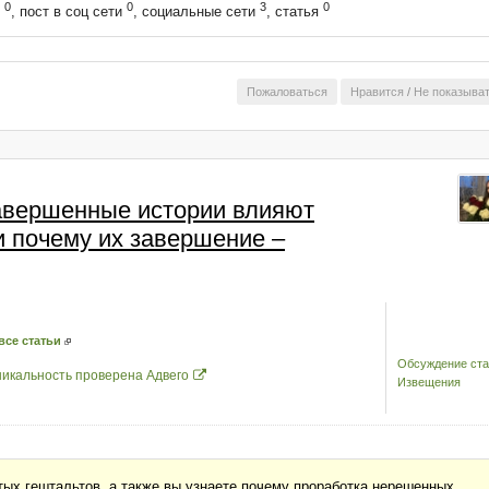
0
0
3
0
т
, пост в соц сети
, социальные сети
, статья
Пожаловаться
Нравится
/
Не показыва
завершенные истории влияют
и почему их завершение –
все статьи
Обсуждение ста
никальность проверена Адвего
Извещения
тых гештальтов, а также вы узнаете почему проработка нерешенных