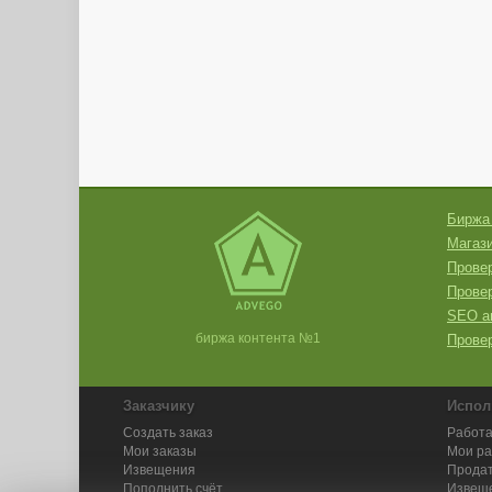
Биржа
Магази
Провер
Прове
SEO а
биржа контента №1
Провер
Заказчику
Испол
Создать заказ
Работа
Мои заказы
Мои р
Извещения
Продат
Пополнить счёт
Извещ