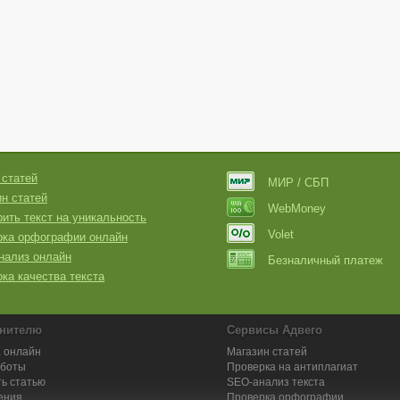
 статей
МИР / СБП
н статей
WebMoney
ить текст на уникальность
Volet
рка орфографии онлайн
нализ онлайн
Безналичный платеж
ка качества текста
нителю
Сервисы Адвего
 онлайн
Магазин статей
аботы
Проверка на антиплагиат
ь статью
SEO-анализ текста
ения
Проверка орфографии