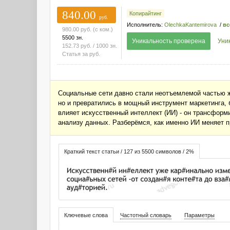
840.00
Копирайтинг
руб.
Исполнитель:
OlechkaKantemirova
/
вс
980.00
руб.
(с ком.)
5500 зн.
Уникальность проверена
Уни
152.73
руб.
/ 1000 зн.
Статья за
руб.
Социальные сети давно стали неотъемлемой частью 
но и превратились в мощный инструмент маркетинга, 
влияет искусственный интеллект (ИИ) - он трансформ
анализу данных. Разберёмся, как именно ИИ меняет п
Краткий текст статьи / 127 из 5500 символов / 2%
Ключевые слова
Частотный словарь
Параметры