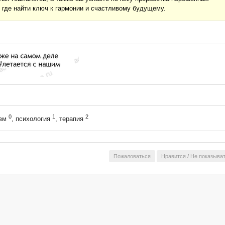
 где найти ключ к гармонии и счастливому будущему.
0
1
2
авм
, психология
, терапия
Пожаловаться
Нравится
/
Не показыва