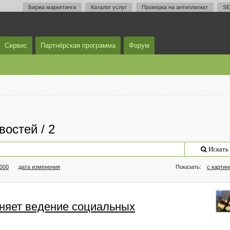
Биржа маркетинга
Каталог услуг
Проверка на антиплагиат
SE
Сервис
Партнёрская программа
Форум
востей / 2
Искать
000
дата изменения
Показать:
с карти
еняет ведение социальных