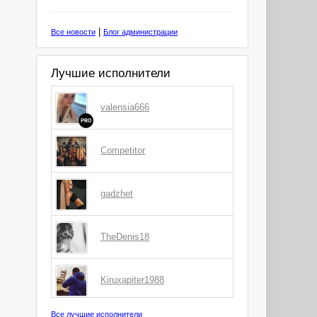
|
Все новости
Блог администрации
Лучшие исполнители
valensia666
PRO
Competitor
gadzhet
TheDenis18
Kiruxapiter1988
Все лучшие исполнители