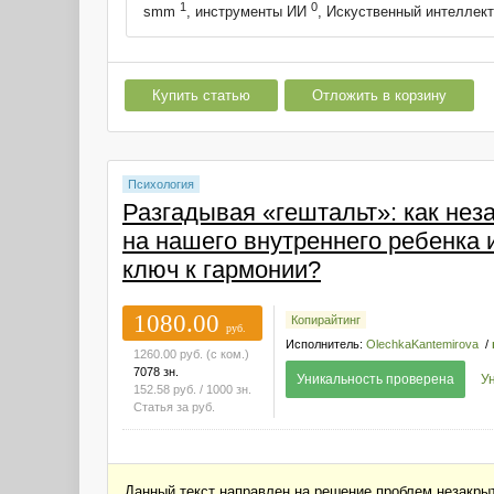
1
0
smm
, инструменты ИИ
, Искуственный интеллек
Купить статью
Отложить в корзину
Психология
Разгадывая «гештальт»: как не
на нашего внутреннего ребенка 
ключ к гармонии?
1080.00
Копирайтинг
руб.
Исполнитель:
OlechkaKantemirova
/
1260.00
руб.
(с ком.)
7078 зн.
Уникальность проверена
У
152.58
руб.
/ 1000 зн.
Статья за
руб.
Данный текст направлен на решение проблем незакры