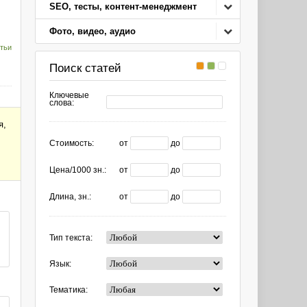
SEO, тесты, контент-менеджмент
Фото, видео, аудио
тьи
Поиск статей
Ключевые
слова:
я,
Стоимость:
от
до
Цена/1000 зн.:
от
до
Длина, зн.:
от
до
Тип текста:
Язык:
Тематика: