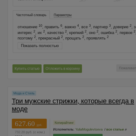
Частотный словарь
Параметры
10
6
4
3
3
2
отношение
, править
, важно
, все
, партнер
, доверие
, 
2
2
2
2
2
2
2
интерес
, их
, качество
, крепкий
, оно
, ошибка
, первое
2
2
2
2
поэтому
, прекрасный
, прощать
, проявлять
Показать полностью
Пожаловат
Купить статью
Отложить в корзину
Мода и Стиль
Три мужские стрижки, которые всегда в
моде
627.60
Копирайтинг
руб.
Исполнитель:
YuliaMogulevtseva
/
все статьи
732.20
руб.
(с ком.)