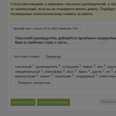
Статья рассказывает о признаках токсичных руководителей, а такж
их манипуляций, если вы не планируете менять работу. Подойдет
посвященных психологическому климату на работе.
Краткий текст статьи / 97 из 2691 символов / 3%
Частотный словарь
Параметры
7
6
5
3
3
токсичный
, руководитель
, сотрудник
, важно
, иза
, подч
3
2
2
2
2
2
эмоциональный
, атмосфера
, босс
, брать
, далее
, их
,
2
2
2
2
манипуляция
, может
, начальник
, нездоровый
, ответстве
Показать полностью
Пожаловат
Купить статью
Отложить в корзину