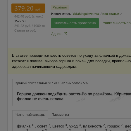
379.20
Рерайтинг
руб.
Исполнитель:
YuliaMogulevtseva
/
все статьи
442.40
руб.
(с ком.)
1572 зн.
Уникальность проверена
Уникальность п
241.22
руб.
/ 1000 зн.
Статья за
руб.
Адвего
В статье приводятся шесть советов по уходу за фиалкой в домаш
касаются полива, выбора горшка и почвы для посадки, правильно
адресован начинающим садоводам.
Краткий текст статьи / 87 из 1572 символов / 5%
Частотный словарь
Параметры
11
7
4
3
2
2
фиалка
, совет
, цветок
, уход
, влажность
, горшок
, де
2
2
2
2
2
1