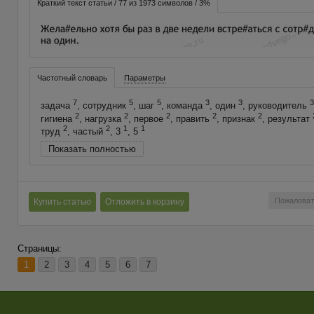
Краткий текст статьи / 77 из 1973 символов / 3%
Частотный словарь
Параметры
7
5
5
3
3
3
задача
, сотрудник
, шаг
, команда
, один
, руководитель
2
2
2
2
2
гигиена
, нагрузка
, первое
, править
, признак
, результат
2
2
1
1
труд
, частый
, 3
, 5
Показать полностью
Пожаловат
Купить статью
Отложить в корзину
Страницы:
1
2
3
4
5
6
7