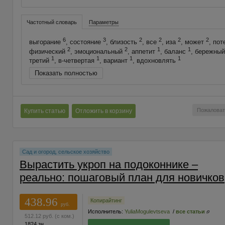
Частотный словарь
Параметры
6
3
2
2
2
2
выгорание
, состояние
, близость
, все
, иза
, может
, по
2
2
1
1
физический
, эмоциональный
, аппетит
, баланс
, бережны
1
1
1
1
третий
, в-четвертая
, вариант
, вдохновлять
Показать полностью
Пожаловат
Купить статью
Отложить в корзину
Сад и огород, сельское хозяйство
Вырастить укроп на подоконнике –
реально: пошаговый план для новичков
438.96
Копирайтинг
руб.
Исполнитель:
YuliaMogulevtseva
/
все статьи
512.12
руб.
(с ком.)
1824 зн.