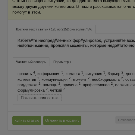
Статья посвящена ситуации, когда один коллега вынужден быть 
между двумя другими коллегами. В тексте рассказывается о чет
помогут в этом.
Краткий текст статьи / 120 из 2152 символов / 5%
Частотный словарь
Параметры
4
3
3
3
2
править
, информация
, коллега
, ситуация
, барьер
, доп
2
2
2
2
коллектив
, коммуникация
, момент
, необходимость
, оста
2
2
2
2
поддержка
, помощь
, причина
, профессионал
, сложитьс
2
2
формулировка
, четкий
Показать полностью
Пожаловат
Купить статью
Отложить в корзину