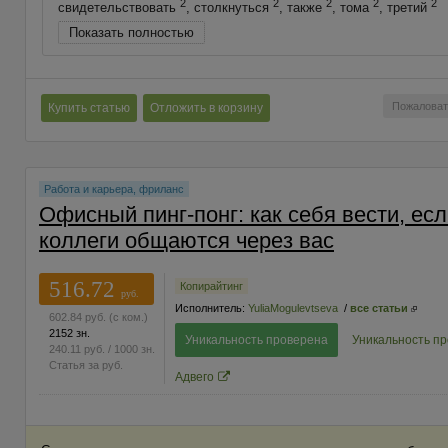
2
2
2
2
2
свидетельствовать
, столкнуться
, также
, тома
, третий
Показать полностью
Пожаловат
Купить статью
Отложить в корзину
Работа и карьера, фриланс
Офисный пинг-понг: как себя вести, ес
коллеги общаются через вас
516.72
Копирайтинг
руб.
Исполнитель:
YuliaMogulevtseva
/
все статьи
602.84
руб.
(с ком.)
2152 зн.
Уникальность проверена
Уникальность п
240.11
руб.
/ 1000 зн.
Статья за
руб.
Адвего