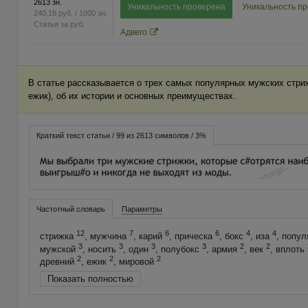
2613 зн.
Уникальность проверена
Уникальность п
240.18
руб.
/ 1000 зн.
Статья за
руб.
Адвего
В статье рассказывается о трех самых популярных мужских стрижк
ежик), об их истории и основных преимуществах.
Краткий текст статьи / 99 из 2613 символов / 3%
Частотный словарь
Параметры
12
7
6
6
4
4
стрижка
, мужчина
, карий
, прическа
, бокс
, иза
, попу
3
3
3
3
2
2
мужской
, носить
, один
, полубокс
, армия
, век
, вплоть
2
2
2
древний
, ежик
, мировой
Показать полностью