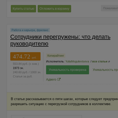
Пожаловат
Купить статью
Отложить в корзину
Работа и карьера, фриланс
Сотрудники перегружены: что делать
руководителю
474.72
Копирайтинг
руб.
Исполнитель:
YuliaMogulevtseva
/
все статьи
553.84
руб.
(с ком.)
1973 зн.
Уникальность проверена
Уникальность п
240.60
руб.
/ 1000 зн.
Статья за
руб.
Адвего
В статье рассказывается о пяти шагах, которые следует предпри
разрешить ситуацию с перегрузкой сотрудников в коллективе.