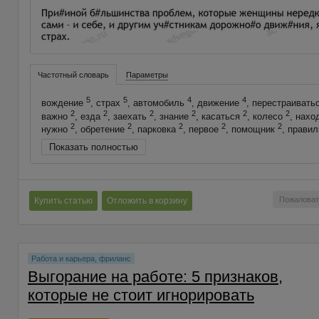
Частотный словарь
Параметры
5
5
4
4
вождение
, страх
, автомобиль
, движение
, перестраивать
2
2
2
2
2
2
важно
, езда
, заехать
, знание
, касаться
, колесо
, нахо
2
2
2
2
2
нужно
, обретение
, парковка
, первое
, помощник
, прави
Показать полностью
Пожаловат
Купить статью
Отложить в корзину
Работа и карьера, фриланс
Выгорание на работе: 5 признаков,
которые не стоит игнорировать