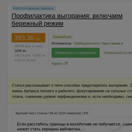
Работа и карьера, фриланс
Профилактика выгорания: включаем
бережный режим
393.36
Копирайтинг
руб.
Исполнитель:
YuliaMogulevtseva
/
все статьи
458.92
руб.
(с ком.)
1634 зн.
Уникальность проверена
Уникальность п
240.74
руб.
/ 1000 зн.
Статья за
руб.
Адвего
Статья рассказывает о пяти способах предотвратить выгорание. 
жизнь баланса личного и рабочего, фокусирование на сильных ст
плана, снижение уровня перфекционизма и, если необходимо, см
Краткий текст статьи / 96 из 1634 символов / 5%