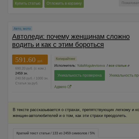
Пожаловат
Купить статью
Отложить в корзину
Авто, мото
Автоледи: почему женщинам сложно
водить и как с этим бороться
591.60
Копирайтинг
руб.
Исполнитель:
YuliaMogulevtseva
/
все статьи
690.20
руб.
(с ком.)
2459 зн.
Уникальность проверена
Уникальность п
240.58
руб.
/ 1000 зн.
Статья за
руб.
Адвего
В тексте рассказывается о страхах, препятствующих легкому и
женщин-автолюбителей и о том, как эти страхи преодолеть.
Краткий текст статьи / 133 из 2459 символов / 5%