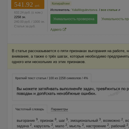
541.92
Копирайтинг
руб.
Исполнитель:
YuliaMogulevtseva
/
все статьи
632.24
руб.
(с ком.)
2258 зн.
Уникальность проверена
Уникальность п
240.00
руб.
/ 1000 зн.
Статья за
руб.
Адвего
В статье рассказывается о пяти признаках выгорания на работе, 
внимание, а также о трёх шагах, которые необходимо предпринят
одного или нескольких из этих признаков.
Краткий текст статьи / 100 из 2258 символов / 4%
Частотный словарь
Параметры
9
8
5
3
2
выгорание
, признак
, шаг
, эмоциональный
, возможно
, в
2
2
2
2
2
2
задача
, карусель
, мало
, мысль
, настроение
, рабочий