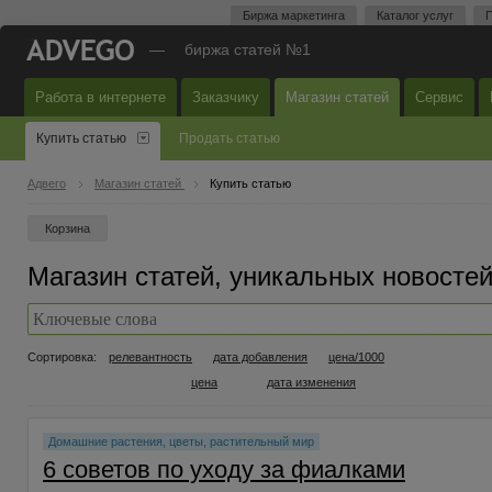
Биржа маркетинга
Каталог услуг
П
—
биржа статей №1
Работа в интернете
Заказчику
Магазин статей
Сервис
Купить статью
Продать статью
Адвего
Магазин статей
Купить статью
Корзина
Магазин статей, уникальных новостей
Сортировка:
релевантность
дата добавления
цена/1000
цена
дата изменения
Домашние растения, цветы, растительный мир
6 советов по уходу за фиалками