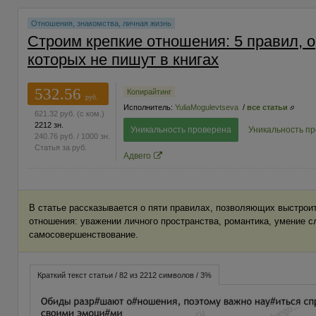
Отношения, знакомства, личная жизнь
Строим крепкие отношения: 5 правил, о
которых не пишут в книгах
532.56
Копирайтинг
руб.
Исполнитель:
YuliaMogulevtseva
/
все статьи
621.32
руб.
(с ком.)
2212 зн.
Уникальность проверена
Уникальность п
240.76
руб.
/ 1000 зн.
Статья за
руб.
Адвего
В статье рассказывается о пяти правилах, позволяющих выстрои
отношения: уважении личного пространства, романтика, умение 
самосовершенствование.
Краткий текст статьи / 82 из 2212 символов / 3%