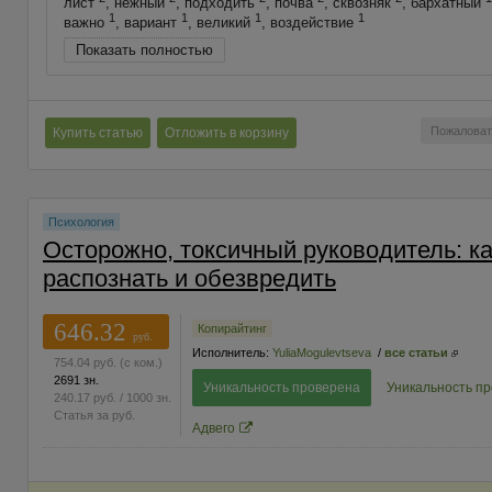
лист
, нежный
, подходить
, почва
, сквозняк
, бархатный
1
1
1
1
важно
, вариант
, великий
, воздействие
Показать полностью
Пожаловат
Купить статью
Отложить в корзину
Психология
Осторожно, токсичный руководитель: ка
распознать и обезвредить
646.32
Копирайтинг
руб.
Исполнитель:
YuliaMogulevtseva
/
все статьи
754.04
руб.
(с ком.)
2691 зн.
Уникальность проверена
Уникальность п
240.17
руб.
/ 1000 зн.
Статья за
руб.
Адвего