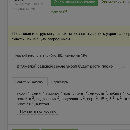
Уникальность проверена
Уникальность п
240.65
руб.
/ 1000 зн.
Статья за
руб.
Адвего
Пошаговая инструкция для тех, кто хочет вырастить укроп на под
советы начнающим огородникам.
Краткий текст статьи / 48 из 1824 символов / 2%
Частотный словарь
Параметры
7
5
3
2
2
2
2
укроп
, семя
, урожай
, вод
, грунт
, емкость
, забыть
, 
2
2
2
2
1
1
1
подойти
, подоконник
, подсеивать
, сорт
, 15
, 3
, 4
, ак
1
1
браться
, в-пятая
Показать полностью