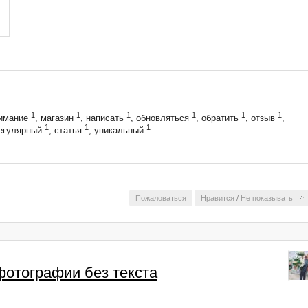
1
1
1
1
1
1
нимание
, магазин
, написать
, обновляться
, обратить
, отзыв
,
1
1
1
регулярный
, статья
, уникальный
Пожаловаться
Нравится
/
Не показывать
фотографии без текста