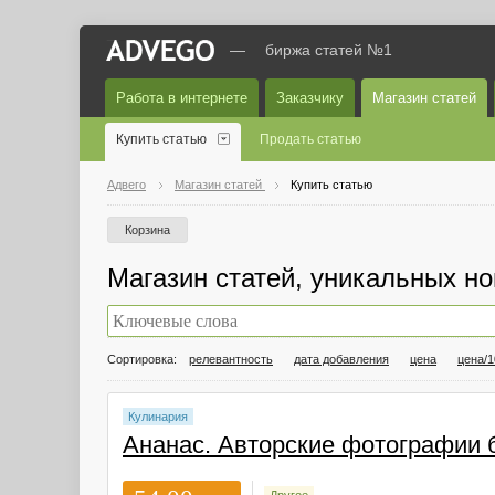
—
биржа статей №1
Работа в интернете
Заказчику
Магазин статей
Купить статью
Продать статью
Адвего
Магазин статей
Купить статью
Корзина
Магазин статей, уникальных но
Сортировка:
релевантность
дата добавления
цена
цена/1
Кулинария
Ананас. Авторские фотографии б
Другое