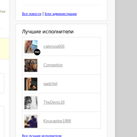
тьи
|
Все новости
Блог администрации
Лучшие исполнители
valensia666
PRO
Competitor
gadzhet
TheDenis18
Kiruxapiter1988
Все лучшие исполнители