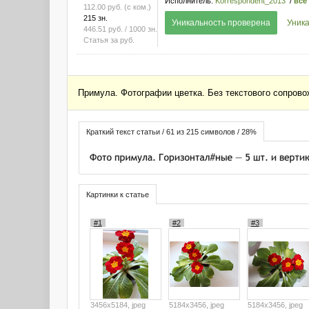
Исполнитель:
Korrespondent_2013
/
все
112.00
руб.
(с ком.)
215 зн.
Уникальность проверена
Уника
446.51
руб.
/ 1000 зн.
Статья за
руб.
Примула. Фотографии цветка. Без текстового сопрово
Краткий текст статьи / 61 из 215 символов / 28%
Картинки к статье
#1
#2
#3
3456x5184, jpeg
5184x3456, jpeg
5184x3456, jpeg