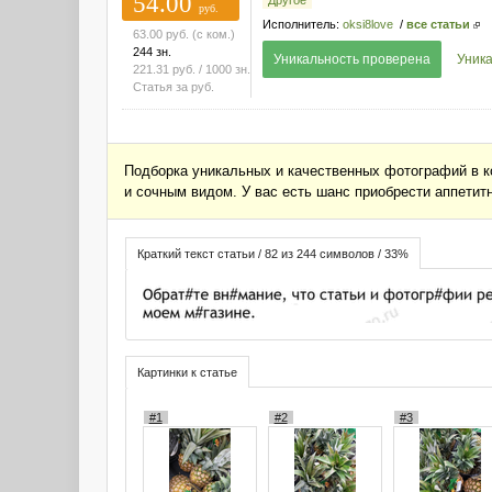
54.00
руб.
Исполнитель:
oksi8love
/
все статьи
63.00
руб.
(с ком.)
244 зн.
Уникальность проверена
Уника
221.31
руб.
/ 1000 зн.
Статья за
руб.
Подборка уникальных и качественных фотографий в к
и сочным видом. У вас есть шанс приобрести аппетит
Краткий текст статьи / 82 из 244 символов / 33%
Картинки к статье
#1
#2
#3