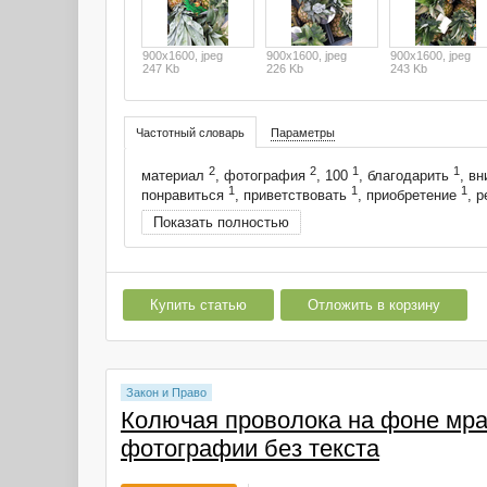
900x1600, jpeg
900x1600, jpeg
900x1600, jpeg
247 Kb
226 Kb
243 Kb
Частотный словарь
Параметры
2
2
1
1
материал
, фотография
, 100
, благодарить
, в
1
1
1
понравиться
, приветствовать
, приобретение
, 
Показать полностью
Купить статью
Отложить в корзину
Закон и Право
Колючая проволока на фоне мра
фотографии без текста