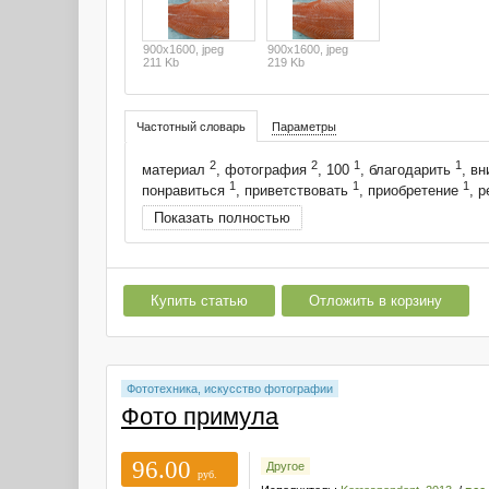
900x1600, jpeg
900x1600, jpeg
211 Kb
219 Kb
Частотный словарь
Параметры
2
2
1
1
материал
, фотография
, 100
, благодарить
, в
1
1
1
понравиться
, приветствовать
, приобретение
, 
Показать полностью
Купить статью
Отложить в корзину
Фототехника, искусство фотографии
Фото примула
96.00
Другое
руб.