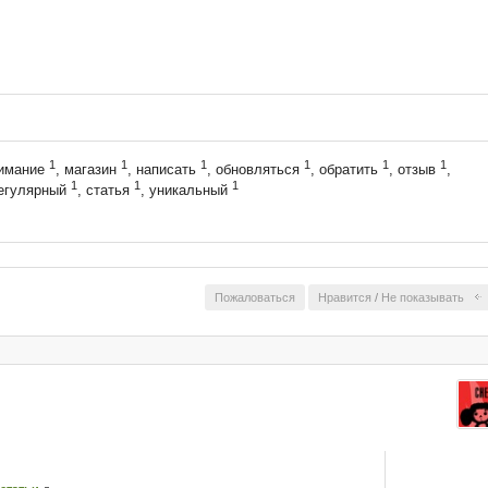
1
1
1
1
1
1
нимание
, магазин
, написать
, обновляться
, обратить
, отзыв
,
1
1
1
регулярный
, статья
, уникальный
Пожаловаться
Нравится
/
Не показывать