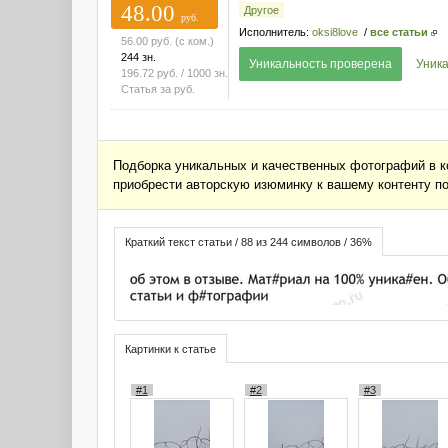
48.00
Другое
руб.
Исполнитель:
oksi8love
/
все статьи
56.00
руб.
(с ком.)
244 зн.
Уникальность проверена
Уника
196.72
руб.
/ 1000 зн.
Статья за
руб.
Подборка уникальных и качественных фотографий в ко
приобрести авторскую изюминку к вашему контенту по
Краткий текст статьи / 88 из 244 символов / 36%
Картинки к статье
#1
#2
#3