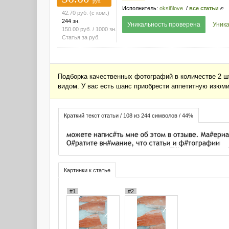
руб.
Исполнитель:
oksi8love
/
все статьи
42.70
руб.
(с ком.)
244 зн.
Уникальность проверена
Уника
150.00
руб.
/ 1000 зн.
Статья за
руб.
Подборка качественных фотографий в количестве 2 ш
видом. У вас есть шанс приобрести аппетитную изюми
Краткий текст статьи / 108 из 244 символов / 44%
Картинки к статье
#1
#2