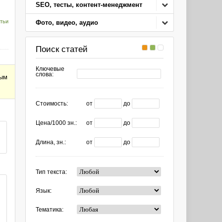
SEO, тесты, контент-менеджмент
тьи
Фото, видео, аудио
Поиск статей
Ключевые
слова:
ным
Стоимость:
от
до
Цена/1000 зн.:
от
до
Длина, зн.:
от
до
Тип текста:
Язык:
Тематика: