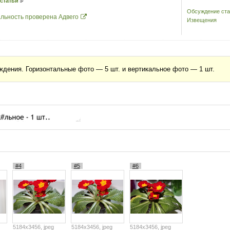
 статьи
Обсуждение ста
льность проверена Адвего
Извещения
ждения. Горизонтальные фото — 5 шт. и вертикальное фото — 1 шт.
#4
#5
#6
5184x3456, jpeg
5184x3456, jpeg
5184x3456, jpeg