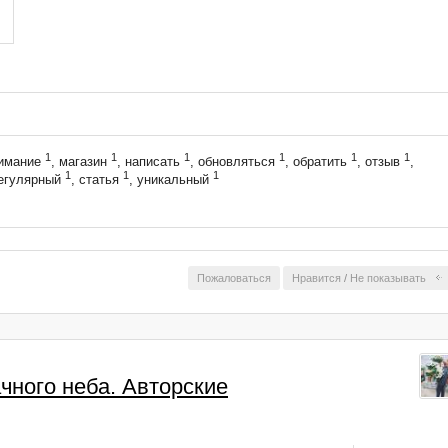
1
1
1
1
1
1
нимание
, магазин
, написать
, обновляться
, обратить
, отзыв
,
1
1
1
регулярный
, статья
, уникальный
Пожаловаться
Нравится
/
Не показывать
чного неба. Авторские