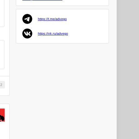
Goryuo
https://t.me/advego
avesta88
PRO
https://vk.ru/advego
Anjelika4
PRO
zaocon
KrisNil
2
PRO
Serg1202
PRO
Omuk
PRO
Dmitry44