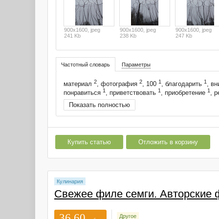
900x1600, jpeg
900x1600, jpeg
900x1600, jpeg
241 Kb
238 Kb
247 Kb
Частотный словарь
Параметры
2
2
1
1
материал
, фотография
, 100
, благодарить
, в
1
1
1
понравиться
, приветствовать
, приобретение
, 
Показать полностью
Купить статью
Отложить в корзину
Кулинария
Свежее филе семги. Авторские 
36.60
Другое