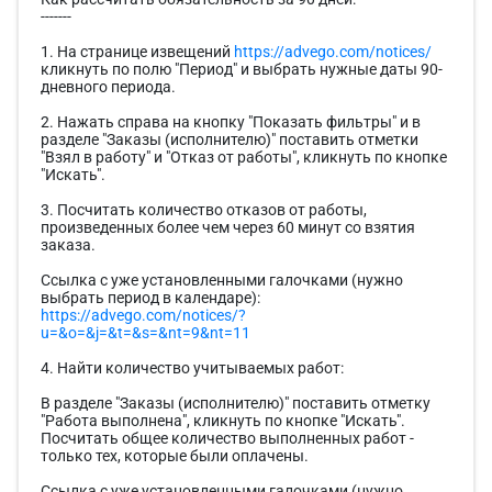
-------
1. На странице извещений
https://advego.com/notices/
кликнуть по полю "Период" и выбрать нужные даты 90-
дневного периода.
2. Нажать справа на кнопку "Показать фильтры" и в
разделе "Заказы (исполнителю)" поставить отметки
"Взял в работу" и "Отказ от работы", кликнуть по кнопке
"Искать".
3. Посчитать количество отказов от работы,
произведенных более чем через 60 минут со взятия
заказа.
Ссылка с уже установленными галочками (нужно
выбрать период в календаре):
https://advego.com/notices/?
u=&o=&j=&t=&s=&nt=9&nt=11
4. Найти количество учитываемых работ:
В разделе "Заказы (исполнителю)" поставить отметку
"Работа выполнена", кликнуть по кнопке "Искать".
Посчитать общее количество выполненных работ -
только тех, которые были оплачены.
Ссылка с уже установленными галочками (нужно