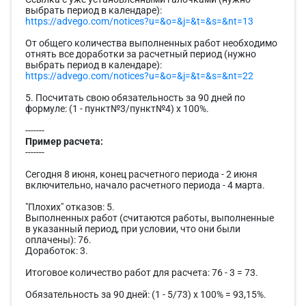
выбрать период в календаре):
https://advego.com/notices?u=&o=&j=&t=&s=&nt=13
От общего количества выполненных работ необходимо
отнять все доработки за расчетный период (нужно
выбрать период в календаре):
https://advego.com/notices?u=&o=&j=&t=&s=&nt=22
5. Посчитать свою обязательность за 90 дней по
формуле: (1 - пункт№3/пункт№4) х 100%.
-------
Пример расчета:
-------
Сегодня 8 июня, конец расчетного периода - 2 июня
включительно, начало расчетного периода - 4 марта.
"Плохих" отказов: 5.
Выполненных работ (считаются работы, выполненные
в указанный период, при условии, что они были
оплачены): 76.
Доработок: 3.
Итоговое количество работ для расчета: 76 - 3 = 73.
Обязательность за 90 дней: (1 - 5/73) х 100% = 93,15%.