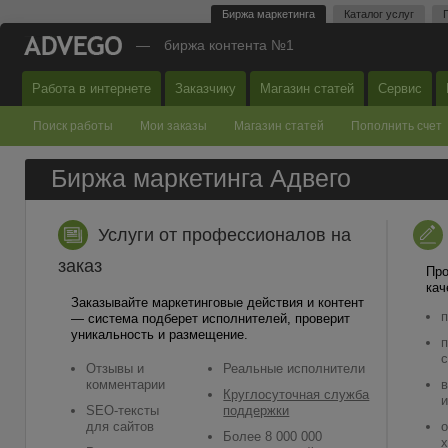
Биржа маркетинга
Каталог услуг
—
биржа контента №1
Работа в интернете
Заказчику
Магазин статей
Сервис
Поиск работы
Мои заказы
Магазин статей
Пополнить счет
Биржа маркетинга Адвего
Услуги от профессионалов на
заказ
Про
кач
Заказывайте маркетинговые действия и контент
п
— система подберет исполнителей, проверит
уникальность и размещение.
п
с
Отзывы и
Реальные исполнители
комментарии
в
Круглосуточная служба
и
SEO-тексты
поддержки
для сайтов
о
Более 8 000 000
х