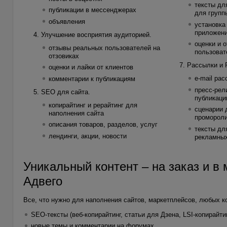
тексты дл
публикации в мессенджерах
для групп
объявления
установка
приложен
Улучшение восприятия аудиторией.
оценки и 
отзывы реальных пользователей на
пользоват
отзовиках
Рассылки и 
оценки и лайки от клиентов
e-mail ра
комментарии к публикациям
пресс-рел
SEO для сайта.
публикаци
копирайтинг и рерайтинг для
сценарии 
наполнения сайта
проморол
описания товаров, разделов, услуг
тексты дл
лендинги, акции, новости
рекламны
Уникальный контент – на заказ и в 
Адвего
Все, что нужно для наполнения сайтов, маркетплейсов, любых 
SEO-тексты (веб-копирайтинг, статьи для Дзена, LSI-копирайтин
новые темы и комментарии на форумах,