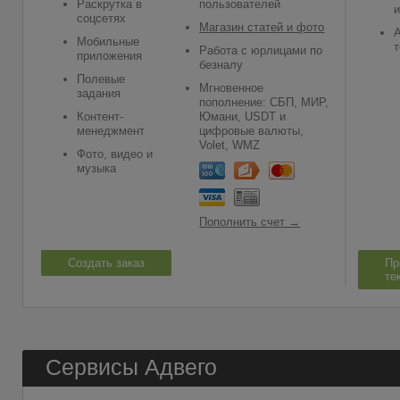
Раскрутка в
пользователей
и
соцсетях
Магазин статей и фото
A
Мобильные
т
Работа с юрлицами по
приложения
безналу
Полевые
Мгновенное
задания
пополнение: СБП, МИР,
Контент-
Юмани, USDT и
менеджмент
цифровые валюты,
Volet, WMZ
Фото, видео и
музыка
Пополнить счет →
Создать заказ
Пр
те
Сервисы Адвего