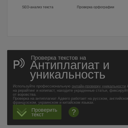
SEO-анализ текста
Проверка орфографии
Проверка текстов на
Антиплагиат и
уникальность
Используйте профессиональную
онлайн-проверку уникальности
А
на рерайтинг и копипаст, находите украденные статьи, фиксируй
от воровства.
Проверка на антиплагиат Адвего работает на русском, английско
французском, украинском и китайском языках.
Проверить
?
текст