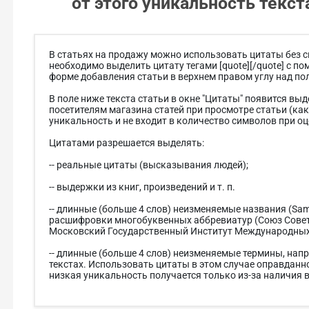
от этого уникальность текст
В статьях на продажу можно использовать цитаты без с
необходимо выделить цитату тегами [quote][/quote] с 
форме добавления статьи в верхнем правом углу над пол
В поле ниже текста статьи в окне "Цитаты" появится вы
посетителям магазина статей при просмотре статьи (как 
уникальность и не входит в количество символов при оц
Цитатами разрешается выделять:
-- реальные цитаты (высказывания людей);
-- выдержки из книг, произведений и т. п.
-- длинные (больше 4 слов) неизменяемые названия (Sams
расшифровки многобуквенных аббревиатур (Союз Совет
Московский Государственный Институт Международных О
-- длинные (больше 4 слов) неизменяемые термины, нап
текстах. Использовать цитаты в этом случае оправданно
низкая уникальность получается только из-за наличия в