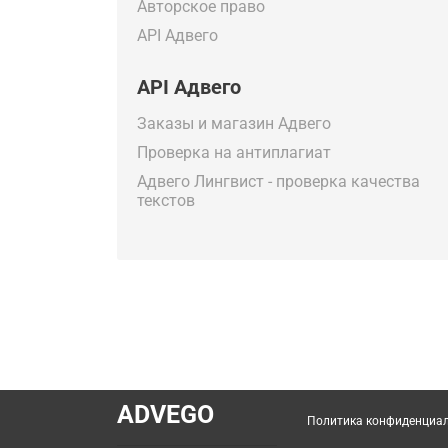
Авторское право
API Адвего
API Адвего
Заказы и магазин Адвего
Проверка на антиплагиат
Адвего Лингвист - проверка качества
текстов
ADVEGO
Политика конфиденциа