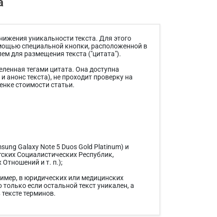
а
нижения уникальности текста. Для этого
помощью специальной кнопки, расположенной в
ем для размещения текста ("цитата").
деленная тегами цитата. Она доступна
и анонс текста), не проходит проверку на
енке стоимости статьи.
ung Galaxy Note 5 Duos Gold Platinum) и
ских Социалистических Республик,
тношений и т. п.);
ример, в юридических или медицинских
 только если остальной текст уникален, а
 тексте терминов.