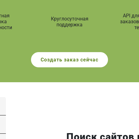
тная
API дл
Круглосуточная
рка
заказов
поддержка
ности
т
Создать заказ сейчас
Поиск сайтов