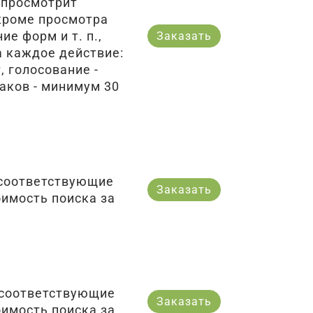
 просмотрит
кроме просмотра
е форм и т. п.,
Заказать
а каждое действие:
, голосование -
аков - минимум 30
 соответствующие
Заказать
имость поиска за
 соответствующие
Заказать
имость поиска за