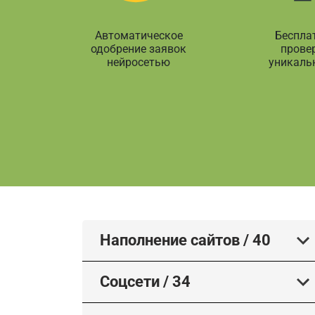
Автоматическое
Беспла
одобрение заявок
прове
нейросетью
уникаль
Наполнение сайтов
/
40
Соцсети
/
34