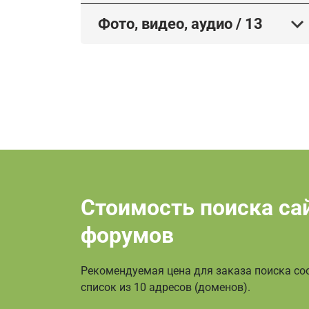
Фото, видео, аудио
/
13
Стоимость поиска са
форумов
Рекомендуемая цена для заказа поиска соо
список из 10 адресов (доменов).