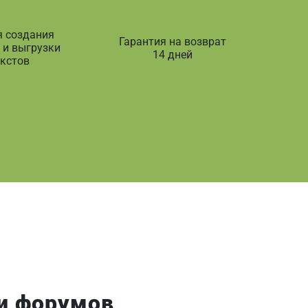
я создания
Гарантия на возврат
 и выгрузки
14 дней
екстов
 и форумов