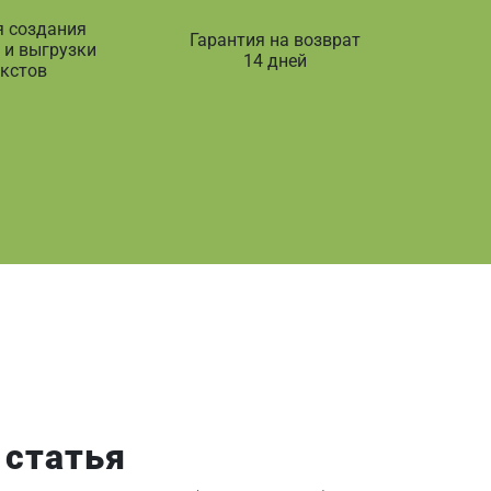
я создания
Гарантия на возврат
 и выгрузки
14 дней
екстов
 статья