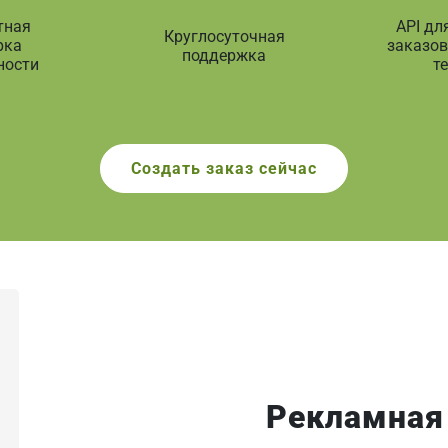
тная
API дл
Круглосуточная
рка
заказов
поддержка
ности
т
Создать заказ сейчас
Рекламная