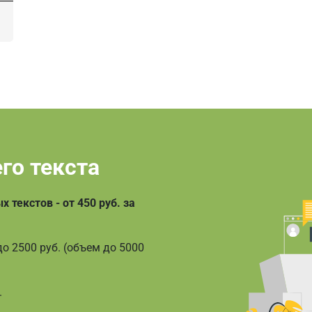
го текста
текстов - от 450 руб. за
о 2500 руб. (объем до 5000
.