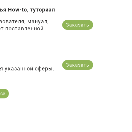
ья How-to, туториал
зователя, мануал,
Заказать
от поставленной
Заказать
я указанной сферы.
се