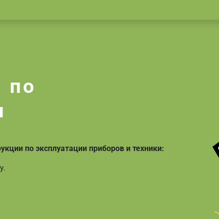
 по
и
кции по эксплуатации приборов и техники:
у.