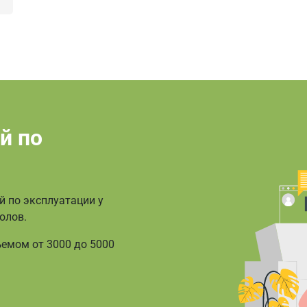
й по
й по эксплуатации у
олов.
емом от 3000 до 5000