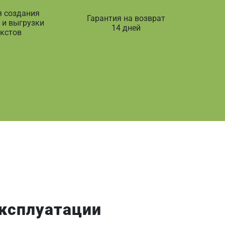
я создания
Гарантия на возврат
 и выгрузки
14 дней
екстов
эксплуатации