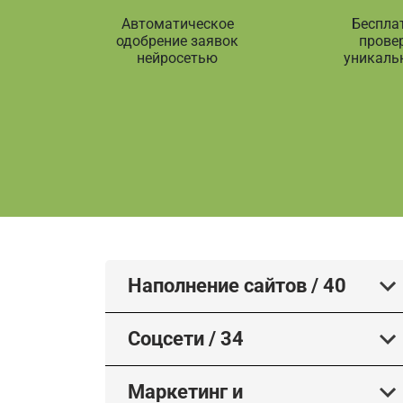
Автоматическое
Беспла
одобрение заявок
прове
нейросетью
уникаль
Наполнение сайтов
/
40
Соцсети
/
34
Маркетинг и