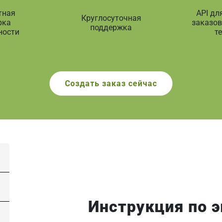
тная
API дл
Круглосуточная
рка
заказов
поддержка
ности
т
Создать заказ сейчас
Инструкция по 