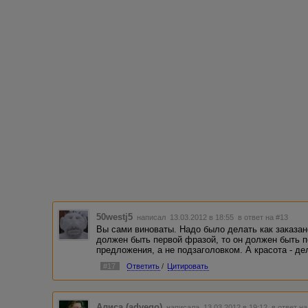
50westj5
написал 13.03.2012 в 18:55
в ответ на #13
Вы сами виноваты. Надо было делать как заказан
должен быть первой фразой, то он должен быть п
предложения, а не подзаголовком. А красота - де
#17
Ответить
/
Цитировать
Алиса (advego)
написала 13.03.2012 в 19:12
в ответ на