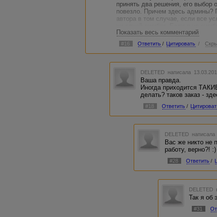
принять два решения, его выбор о
повезло. Причем здесь админы? 
автора в том случае, если все у
ни одной ошибки. Если я не ошиб
Показать весь комментарий
под эти условия. Так чего вы тог
#16
Ответить
/
Цитировать
/
Скры
DELETED
написала 13.03.201
Ваша правда.
Иногда приходится ТАКИЕ
делать? таков заказ - зд
#18
Ответить
/
Цитироват
DELETED
написала 
Вас же никто не 
работу, верно?! :)
#28
Ответить
/
DELETED
Так я об
#31
От