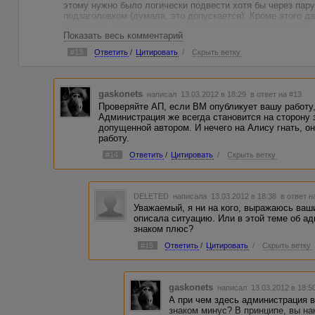
этому нужно было логически подвести хотя бы через пару
подзаголовком (думала, это допускается). Кроме этого д
"обязательных фраз" которые я тоже органично вставила.
Показать весь комментарий
введен неправильно. Но... как по мне ВМ, как минимум, д
не платить (иначе, что тогда возвращают на доработку?!) 
#13
Ответить
/
Цитировать
/
Скрыть ветку
совсем не работа?! Посмотрела в статистику заказчика- о
в хваленую вами администрацию (ответила некая Алиса),
введен неправильно, то ВМ прав. Вот и все. Подозреваю,
поздно статья где-то всплывет (сразу после отказа мне он
gaskonets
написал 13.03.2012 в 18:29
в ответ на #13
Вот такая история. Неприятно.
Проверяйте АП, если ВМ опубликует вашу работу, 
Администрация же всегда становится на сторону 
допущенной автором. И нечего на Алису гнать, о
работу.
#14
Ответить
/
Цитировать
/
Скрыть ветку
DELETED
написала 13.03.2012 в 18:38
в ответ н
Уважаемый, я ни на кого, выражаюсь ваши
описала ситуацию. Или в этой теме об а
знаком плюс?
#15
Ответить
/
Цитировать
/
Скрыть ветку
gaskonets
написал 13.03.2012 в 18:
А при чем здесь администрация в
знаком минус? В принципе, вы на