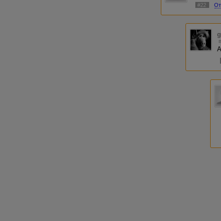
#22
От
g
А