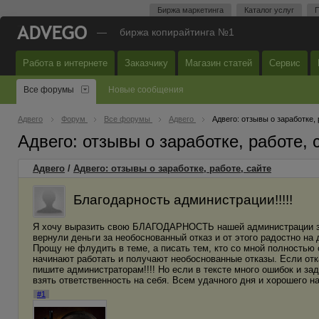
Биржа маркетинга
Каталог услуг
П
—
биржа копирайтинга №1
Работа в интернете
Заказчику
Магазин статей
Сервис
Все форумы
Новые сообщения
Адвего
Форум
Все форумы
Адвего
Адвего: отзывы о заработке, 
Адвего: отзывы о заработке, работе,
Адвего
/
Адвего: отзывы о заработке, работе, сайте
Благодарность администрации!!!!!
Я хочу выразить свою БЛАГОДАРНОСТЬ нашей администрации за 
вернули деньги за необоснованный отказ и от этого радостно на д
Прощу не флудить в теме, а писать тем, кто со мной полностью 
начинают работать и получают необоснованные отказы. Если отк
пишите администраторам!!!! Но если в тексте много ошибок и за
взять ответственность на себя. Всем удачного дня и хорошего на
#1