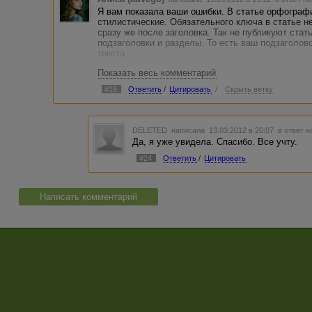
Я вам показала ваши ошибки. В статье орфограф
стилистические. Обязательного ключа в статье не
сразу же после заголовка. Так не публикуют стат
подзаголовки и разделы. То есть ваш подзаголов
текста.
Показать весь комментарий
На ключи часто вставляют ссылки, поэтому ключ
#19
Ответить
/
Цитировать
/
Скрыть ветку
DELETED
написала 13.03.2012 в 20:07
в ответ н
Да, я уже увидела. Спасибо. Все учту.
#24
Ответить
/
Цитировать
Написать комментарий