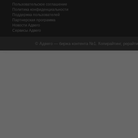
Пользовательское соглашение
Политика конфиденциальности
Поддержка пользователей
Партнерская программа
Новости Адвего
Сервисы Адвего
© Адвего — биржа контента №1. Копирайтинг, рерайти