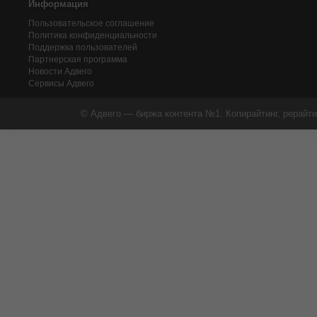
Информация
Пользовательское соглашение
Политика конфиденциальности
Поддержка пользователей
Партнерская программа
Новости Адвего
Сервисы Адвего
© Адвего — биржа контента №1. Копирайтинг, рерайти