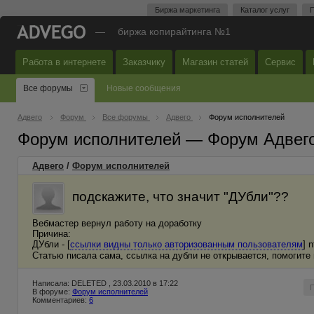
Биржа маркетинга
Каталог услуг
П
—
биржа копирайтинга №1
Работа в интернете
Заказчику
Магазин статей
Сервис
Все форумы
Новые сообщения
Адвего
Форум
Все форумы
Адвего
Форум исполнителей
Форум исполнителей — Форум Адвег
Адвего
/
Форум исполнителей
подскажите, что значит "ДУбли"??
Вебмастер вернул работу на доработку
Причина:
ДУбли - [
ссылки видны только авторизованным пользователям
] 
Статью писала сама, ссылка на дубли не открывается, помогите
Написала: DELETED , 23.03.2010 в 17:22
В форуме:
Форум исполнителей
Комментариев:
6