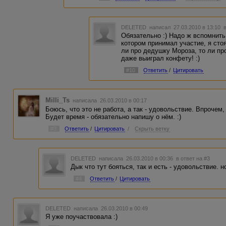
DELETED
написал 27.03.2010 в 13:10
Обязательно :) Надо ж вспомнить
котором принимал участие, я сто
ли про дедушку Мороза, то ли пр
даже выиграл конфету! :)
#10
Ответить
/
Цитировать
Milli_Ts
написала 26.03.2010 в 00:17
Боюсь, что это не работа, а так - удовольствие. Впрочем
Будет время - обязательно напишу о нём. :)
#3
Ответить
/
Цитировать
/
Скрыть ветку
DELETED
написала 26.03.2010 в 00:36
в ответ на #3
Дык что тут бояться, так и есть - удовольствие. 
#4
Ответить
/
Цитировать
DELETED
написала 26.03.2010 в 00:49
Я уже поучаствовала :)