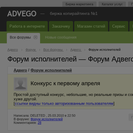
Биржа маркетинга
Каталог услуг
П
—
биржа копирайтинга №1
Работа в интернете
Заказчику
Магазин статей
Сервис
Все форумы
Новые сообщения
Адвего
Форум
Все форумы
Адвего
Форум исполнителей
Форум исполнителей — Форум Адвег
Адвего
/
Форум исполнителей
Конкурс к первому апреля
Простой доступный конкурс, небольшие, но реальные призы и со
хуже другой.
[
ссылки видны только авторизованным пользователям
]
Написала: DELETED , 25.03.2010 в 22:50
В форуме:
Форум исполнителей
Комментариев:
28