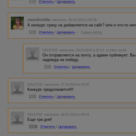
#5
Ответить
/
Цитировать
zauralochka
написала 26.03.2010 в 06:28
А конкурс сразу не добавляется на сайт? или я что-то н
#6
Ответить
/
Цитировать
/
Скрыть ветку
DELETED
написала 26.03.2010 в 07:21
в ответ на #6
Он отправляется на почту, а админ публикует. В
надежда на победу.
#7
Ответить
/
Цитировать
DELETED
написала 27.03.2010 в 05:50
Конкурс продолжается!!!
#8
Ответить
/
Цитировать
DELETED
написала 28.03.2010 в 04:54
Еще три дня!
#11
Ответить
/
Цитировать