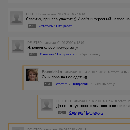
DELETED
написала 31.03.2010 в 19:10
Спасибо, приняла участие ;) И сайт интересный - взяла на 
#20
Ответить
/
Цитировать
DELETED
написал 01.04.2010 в 18:01
Я, конечно, все проморгал:))
#22
Ответить
/
Цитировать
/
Скрыть ветку
Botanichka
написала 01.04.2010 в 20:38
в ответ на #22
Очки пора на нос одеть)))
#23
Ответить
/
Цитировать
/
Скрыть ветку
DELETED
написал 02.04.2010 в 13:37
в ответ н
Да нет, я тут просто долговато не появл
#24
Ответить
/
Цитировать
DELETED
написала 06.04.2010 в 00:42