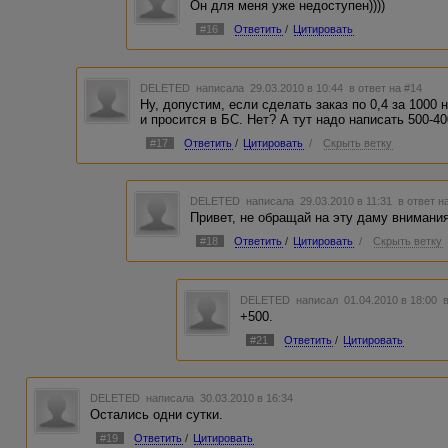
Он для меня уже недоступен))))
#16
Ответить
/
Цитировать
DELETED
написала 29.03.2010 в 10:44
в ответ на #14
Ну, допустим, если сделать заказ по 0,4 за 1000 
и просится в БС. Нет? А тут надо написать 500-4
#17
Ответить
/
Цитировать
/
Скрыть ветку
DELETED
написала 29.03.2010 в 11:31
в ответ н
Привет, не обращай на эту даму внимания
#18
Ответить
/
Цитировать
/
Скрыть ветку
DELETED
написал 01.04.2010 в 18:00
+500.
#21
Ответить
/
Цитировать
DELETED
написала 30.03.2010 в 16:34
Остались одни сутки.
#19
Ответить
/
Цитировать