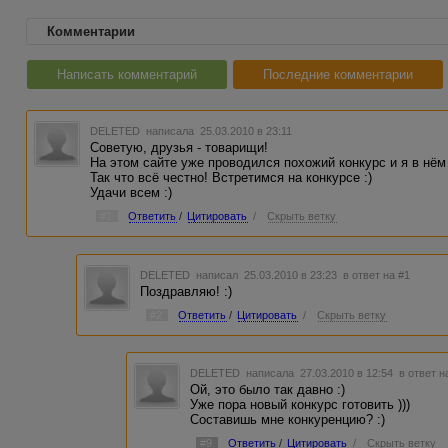
Комментарии
Написать комментарий
Последние комментарии
DELETED
написала 25.03.2010 в 23:11
Советую, друзья - товарищи!
На этом сайте уже проводился похожий конкурс и я в нём п
Так что всё честно! Встретимся на конкурсе :)
Удачи всем :)
#1
Ответить
/
Цитировать
/
Скрыть ветку
DELETED
написал 25.03.2010 в 23:23
в ответ на #1
Поздравляю! :)
#2
Ответить
/
Цитировать
/
Скрыть ветку
DELETED
написала 27.03.2010 в 12:54
в ответ н
Ой, это было так давно :)
Уже пора новый конкурс готовить )))
Составишь мне конкуренцию? :)
#9
Ответить
/
Цитировать
/
Скрыть ветку