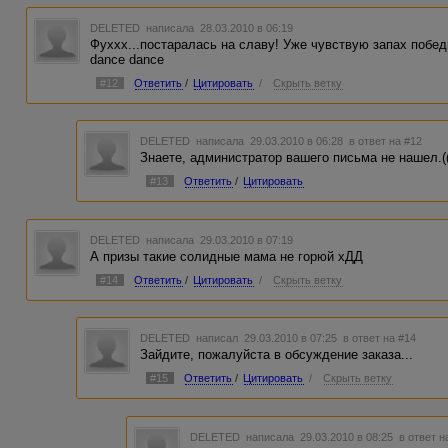
DELETED
написала 28.03.2010 в 06:19
Фуххх...постаралась на славу! Уже чувствую запах побед
dance dance
#12
Ответить
/
Цитировать
/
Скрыть ветку
DELETED
написала 29.03.2010 в 06:28
в ответ на #12
Знаете, администратор вашего письма не нашел.(
#13
Ответить
/
Цитировать
DELETED
написала 29.03.2010 в 07:19
А призы такие солидные мама не горюй хДД
#14
Ответить
/
Цитировать
/
Скрыть ветку
DELETED
написал 29.03.2010 в 07:25
в ответ на #14
Зайдите, пожалуйста в обсуждение заказа...
#15
Ответить
/
Цитировать
/
Скрыть ветку
DELETED
написала 29.03.2010 в 08:25
в ответ н