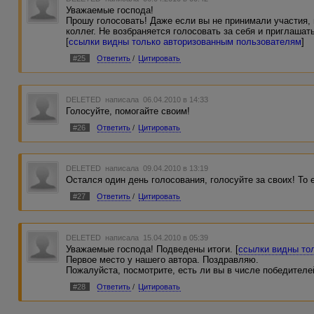
Уважаемые господа!
Прошу голосовать! Даже если вы не принимали участия,
коллег. Не возбраняется голосовать за себя и приглашат
[
ссылки видны только авторизованным пользователям
]
#25
Ответить
/
Цитировать
DELETED
написала 06.04.2010 в 14:33
Голосуйте, помогайте своим!
#26
Ответить
/
Цитировать
DELETED
написала 09.04.2010 в 13:19
Остался один день голосования, голосуйте за своих! То 
#27
Ответить
/
Цитировать
DELETED
написала 15.04.2010 в 05:39
Уважаемые господа! Подведены итоги. [
ссылки видны то
Первое место у нашего автора. Поздравляю.
Пожалуйста, посмотрите, есть ли вы в числе победителе
#28
Ответить
/
Цитировать