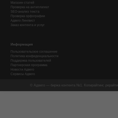
Магазин статей
Проверка на антиплагиат
SEO-анализ текста
Проверка орфографии
Адвего
Лингвист
Заказ контента и услуг
Информация
Пользовательское соглашение
Политика конфиденциальности
Поддержка пользователей
Партнерская программа
Новости Адвего
Сервисы Адвего
© Адвего — биржа контента №1. Копирайтинг, рерайти