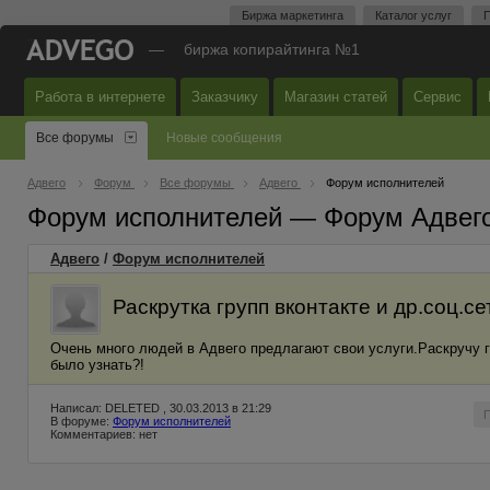
Биржа маркетинга
Каталог услуг
П
—
биржа копирайтинга №1
Работа в интернете
Заказчику
Магазин статей
Сервис
Все форумы
Новые сообщения
Адвего
Форум
Все форумы
Адвего
Форум исполнителей
Форум исполнителей — Форум Адвег
Адвего
/
Форум исполнителей
Раскрутка групп вконтакте и др.соц.се
Очень много людей в Адвего предлагают свои услуги.Раскручу г
было узнать?!
Написал: DELETED , 30.03.2013 в 21:29
В форуме:
Форум исполнителей
Комментариев: нет