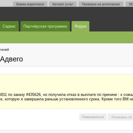
Биржа маркетинга
Каталог услуг
Проверка на антиплагиат
SE
Сервис
Партнёрская программа
Форум
телей
Адвего
11 по заказу #435626, но получила отказ в выплате по причине : к сож
е, которую я завершила раньше установленного срока. Кроме того ВМ не
Пожаловаться