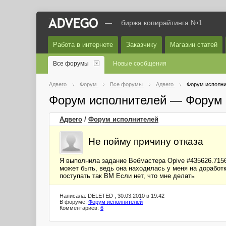
—
биржа копирайтинга №1
Работа в интернете
Заказчику
Магазин статей
Все форумы
Новые сообщения
Адвего
Форум
Все форумы
Адвего
Форум исполни
Форум исполнителей — Форум 
Адвего
/
Форум исполнителей
Не пойму причину отказа
Я выполнила задание Вебмастера Opive #435626.71569
может быть, ведь она находилась у меня на доработк
поступать так ВМ Если нет, что мне делать
Написала: DELETED , 30.03.2010 в 19:42
В форуме:
Форум исполнителей
Комментариев:
6