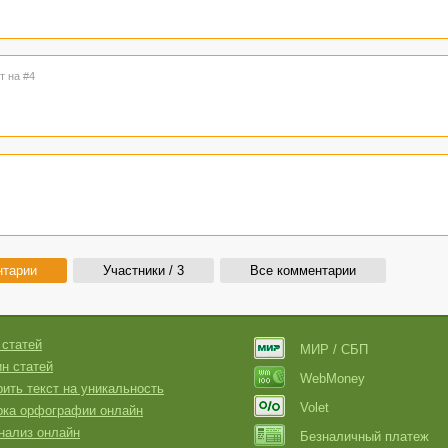
т на #4
нтарии
Участники / 3
Все комментарии
 статей
МИР / СБП
н статей
WebMoney
ить текст на уникальность
Volet
рка орфографии онлайн
нализ онлайн
Безналичный платеж