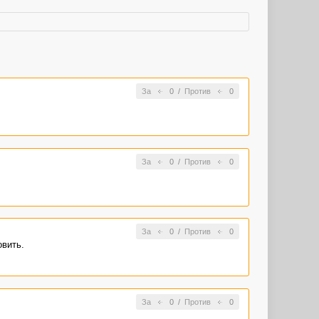
За
0
/
Против
0
За
0
/
Против
0
За
0
/
Против
0
овить.
За
0
/
Против
0