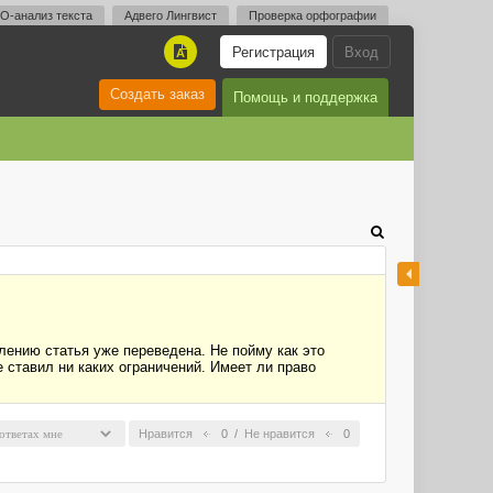
O-анализ текста
Адвего Лингвист
Проверка орфографии
Регистрация
Вход
A
Создать заказ
Помощь и поддержка
алению статья уже переведена. Не пойму как это
 ставил ни каких ограничений. Имеет ли право
Нравится
0
/
Не нравится
0