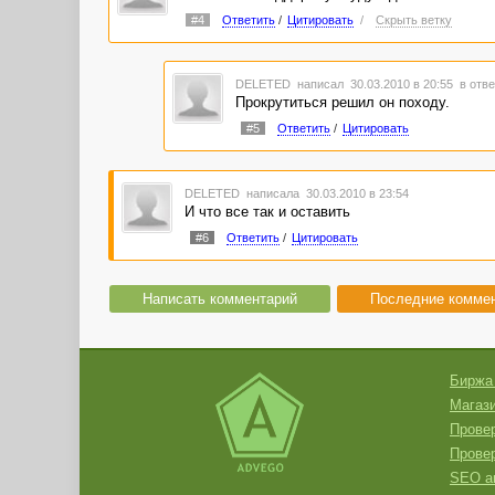
#4
Ответить
/
Цитировать
/
Скрыть ветку
DELETED
написал 30.03.2010 в 20:55
в отве
Прокрутиться решил он походу.
#5
Ответить
/
Цитировать
DELETED
написала 30.03.2010 в 23:54
И что все так и оставить
#6
Ответить
/
Цитировать
Написать комментарий
Последние комме
Биржа
Магази
Провер
Прове
SEO а