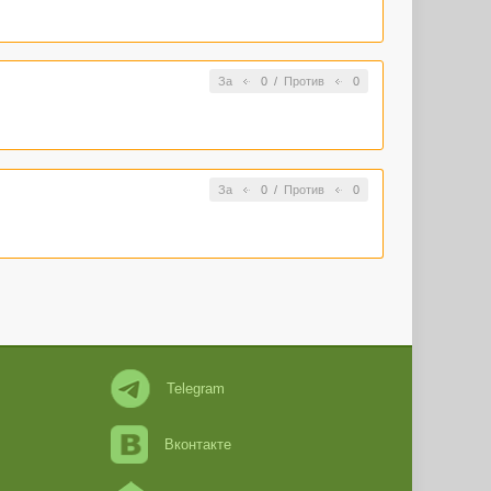
За
0
/
Против
0
За
0
/
Против
0
Telegram
Вконтакте