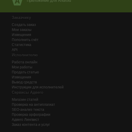
Приложение для Android
Заказчику
Создать заказ
Мои заказы
Извещения
Пополнить счёт
Статистика
API
Исполнителю
Работа онлайн
Мои работы
Продать статью
Извещения
Вывод средств
Инструкции для исполнителей
Сервисы Адвего
Магазин статей
Проверка на антиплагиат
SEO-анализ текста
Проверка орфографии
Адвего
Лингвист
Заказ контента и услуг