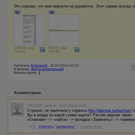
Это хорошо, что мне вернули на доработку. Этот сервис всегда т
#1
#2
238x531, png
824x87, png
16.6 Kb
4.95 Kb
Написала:
Rubanenok
, 25.04.2013 в 22:13
В форуме:
Форум исполнителей
Комментариев:
4
Комментарии
DELETED
написал 26.04.2013 в 11:32
Странно, не замечала у сервиса
http://advego.ru/text/seo
т
Вы в ворде по какой схеме ищете? Расово верная такая:
«Главная» --> «найти» --> вкладка «Заменить» --> «замен
#1
Ответить
/
Цитировать
/
Скрыть ветку