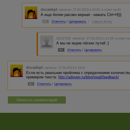
docadept
написал 27.04.2013 в 19:20
в ответ на #1
А еще более расово верная - нажать Ctrl+H)))
#2
Ответить
/
Цитировать
/
Скрыть ветку
DELETED
написал 27.04.2013 в 21:08
в ответ н
А мы не ищем лёгких путей :)
#4
Ответить
/
Цитировать
docadept
написал 27.04.2013 в 19:21
Если есть реальная проблема с определением количества
примером текста:
http://advego.ru/blog/read/feedback/
#3
Ответить
/
Цитировать
Написать комментарий