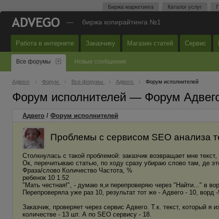
Биржа маркетинга
Каталог услуг
П
—
биржа копирайтинга №1
Работа в интернете
Заказчику
Магазин статей
Сервис
Все форумы
Новые сообщения
Адвего
Форум
Все форумы
Адвего
Форум исполнителей
Форум исполнителей — Форум Адвег
Адвего
/
Форум исполнителей
Проблемы с сервисом SEO анализа те
Столкнулась с такой проблемой: заказчик возвращает мне текст,
Ок, перечитываю статью, по ходу сразу убираю слово там, де эт
Фраза/слово Количество Частота, %
ребенок 10 1.52
"Мать честная!", - думаю я,и перепроверяю через "Найти..." в вор
Перепроверяла уже раз 10, результат тот же - Адвего - 10, ворд -
Заказчик, проверяет через сервис Адвего. Т.к. текст, который я
количестве - 13 шт. А по SEO сервису - 18.