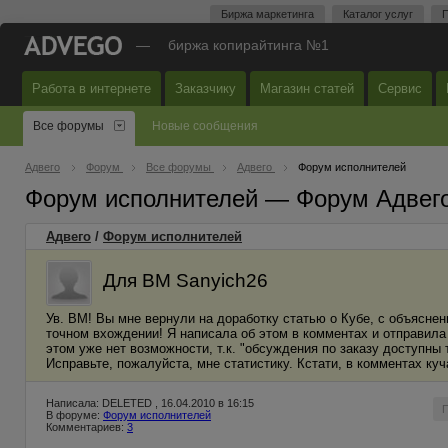
Биржа маркетинга
Каталог услуг
П
—
биржа копирайтинга №1
Работа в интернете
Заказчику
Магазин статей
Сервис
Все форумы
Новые сообщения
Адвего
Форум
Все форумы
Адвего
Форум исполнителей
Форум исполнителей — Форум Адвег
Адвего
/
Форум исполнителей
Для ВМ Sanyich26
Ув. ВМ! Вы мне вернули на доработку статью о Кубе, с объясн
точном вхождении! Я написала об этом в комментах и отправила
этом уже нет возможности, т.к. "обсуждения по заказу доступны 
Исправьте, пожалуйста, мне статистику. Кстати, в комментах ку
Написала: DELETED , 16.04.2010 в 16:15
В форуме:
Форум исполнителей
Комментариев:
3