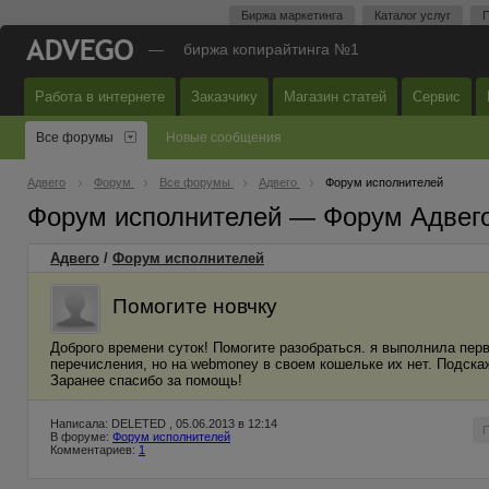
Биржа маркетинга
Каталог услуг
П
—
биржа копирайтинга №1
Работа в интернете
Заказчику
Магазин статей
Сервис
Все форумы
Новые сообщения
Адвего
Форум
Все форумы
Адвего
Форум исполнителей
Форум исполнителей — Форум Адвег
Адвего
/
Форум исполнителей
Помогите новчку
Доброго времени суток! Помогите разобраться. я выполнила перв
перечисления, но на webmoney в своем кошельке их нет. Подска
Заранее спасибо за помощь!
Написала: DELETED , 05.06.2013 в 12:14
В форуме:
Форум исполнителей
Комментариев:
1