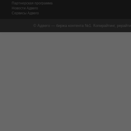
Партнерская программа
Новости Адвего
Сервисы Адвего
© Адвего — биржа контента №1. Копирайтинг, рерайти