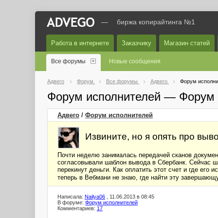
—
биржа копирайтинга №1
Работа в интернете
Заказчику
Магазин статей
Все форумы
Новые сообщения
Адвего
Форум
Все форумы
Адвего
Форум исполни
Форум исполнителей — Форум 
Адвего
/
Форум исполнителей
Извините, но я опять про выв
Почти неделю занималась передачей сканов документ
согласовывали шаблон вывода в Сбербанк. Сейчас ша
перекинут деньги. Как оплатить этот счет и где его 
теперь в Вебмани не знаю, где найти эту завершающу
Написала:
Nailya06
, 11.06.2013 в 08:45
В форуме:
Форум исполнителей
Комментариев:
17