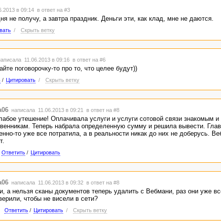
.2013 в 09:14
в ответ на #3
ня не получу, а завтра праздник. Деньги эти, как клад, мне не даются.
вать
/
Скрыть ветку
аписала 11.06.2013 в 09:16
в ответ на #6
йте поговорочку-то про то, что целее будут))
ь
/
Цитировать
/
Скрыть ветку
a06
написала 11.06.2013 в 09:21
в ответ на #8
лабое утешение! Оплачивала услуги и услуги сотовой связи знакомым и
венникам. Теперь набрала определенную сумму и решила вывести. Глав
нно-то уже все потратила, а в реальности никак до них не доберусь. Ве
т.
Ответить
/
Цитировать
a06
написала 11.06.2013 в 09:32
в ответ на #8
и, а нельзя сканы документов теперь удалить с Вебмани, раз они уже в
верили, чтобы не висели в сети?
Ответить
/
Цитировать
/
Скрыть ветку