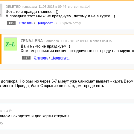
DELETED
написала 11.06.2013 в 09:44
в ответ на #14
Вот это и правда главное.. ))
А праздник этот мы ж не празднуем, потому и не в курсе.. )
#15
Ответить
/
Цитировать
/
Скрыть ветку
ZENA-LENA
написала 11.06.2013 в 09:47
в ответ на #15
Да и мы-то не празднуем. )
Хотя мероприятия всякие праздничные по городу планируютс
#17
Ответить
/
Цитировать
 договора. Но обычно через 5-7 минут уже банкомат выдает - карта Вебм
 много. Правда, банк Открытие не в каждом городе есть.
вет на #4
 рядом находится и две карты открыты.
ку