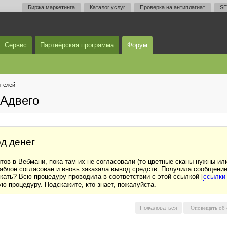
Биржа маркетинга
Каталог услуг
Проверка на антиплагиат
SE
Сервис
Партнёрская программа
Форум
телей
Адвего
од денег
ов в Вебмани, пока там их не согласовали (то цветные сканы нужны или
блон согласован и вновь заказала вывод средств. Получила сообщение,
искать? Всю процедуру проводила в соответствии с этой ссылкой [
ссылки
ю процедуру. Подскажите, кто знает, пожалуйста.
Пожаловаться