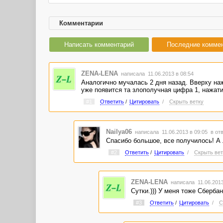
Комментарии
Написать комментарий
Последние комме
ZENA-LENA
написала 11.06.2013 в 08:54
Аналогично мучалась 2 дня назад. Вверху на
уже появится та злополучная цифра 1, нажати
#1
Ответить
/
Цитировать
/
Скрыть ветку
Nailya06
написала 11.06.2013 в 09:05
в от
Спасибо большое, все получилось! А 
#2
Ответить
/
Цитировать
/
Скрыть вет
ZENA-LENA
написала 11.06.201
Сутки.))) У меня тоже Сбербан
#3
Ответить
/
Цитировать
/
С