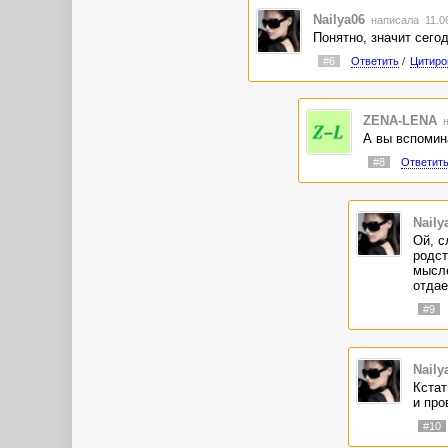
Nailya06
написала 11.06
Понятно, значит сегод
#6
Ответить
/
Цитиро
ZENA-LENA
н
А вы вспомина
#8
Ответит
Naily
Ой, с
родст
мысле
отдае
#9
Naily
Кстат
и про
#10