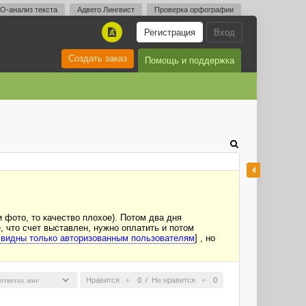
O-анализ текста
Адвего Лингвист
Проверка орфографии
Регистрация
Вход
A
Создать заказ
Помощь и поддержка
 фото, то качество плохое). Потом два дня
 что счет выставлен, нужно оплатить и потом
 видны только авторизованным пользователям
] , но
Нравится
0
/
Не нравится
0