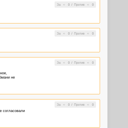
За
0
/
Против
0
За
0
/
Против
0
За
0
/
Против
0
ное,
бмани не
За
0
/
Против
0
се согласовали