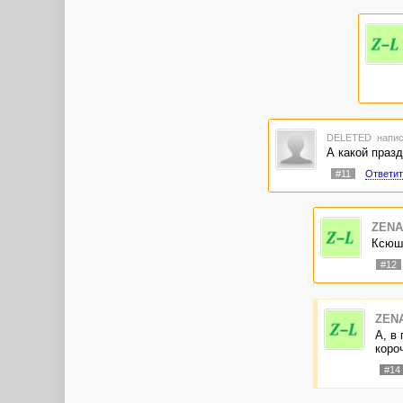
DELETED
напис
А какой празд
#11
Ответит
ZENA
Ксюш,
#12
ZEN
А, в 
короч
#14