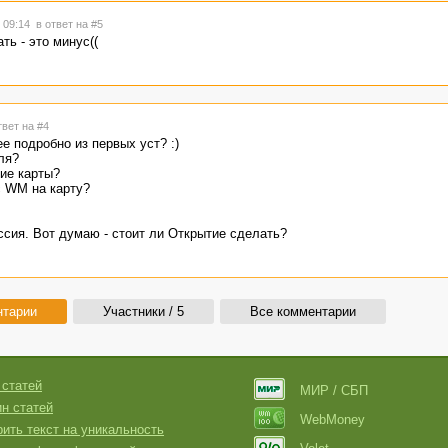
в 09:14
в ответ на #5
ть - это минус((
твет на #4
е подробно из первых уст? :)
ля?
ие карты?
с WM на карту?
ссия. Вот думаю - стоит ли Открытие сделать?
нтарии
Участники / 5
Все комментарии
 статей
МИР / СБП
н статей
WebMoney
ить текст на уникальность