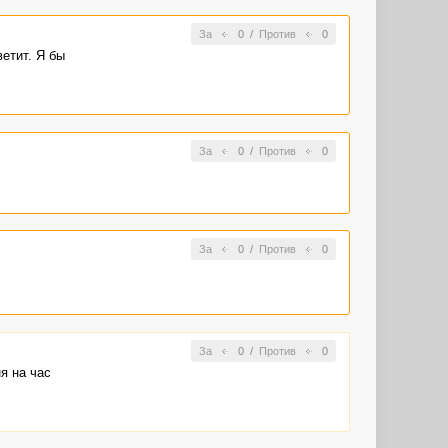
За
0
/
Против
0
ветит. Я бы
За
0
/
Против
0
За
0
/
Против
0
За
0
/
Против
0
ня на час