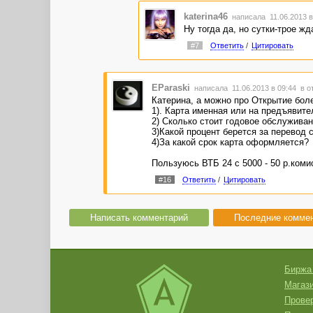
katerina46
написала 11.06.2013 
Ну тогда да, но сутки-трое жда
#7
Ответить
/
Цитировать
EParaski
написала 11.06.2013 в 09:44
в о
Катерина, а можно про Открытие боле
1). Карта именная или на предъявите
2) Сколько стоит годовое обслуживан
3)Какой процент берется за перевод 
4)За какой срок карта оформляется?
Пользуюсь ВТБ 24 с 5000 - 50 р.коми
#16
Ответить
/
Цитировать
Написать комментарий
Последние комме
Биржа
Магази
Провер