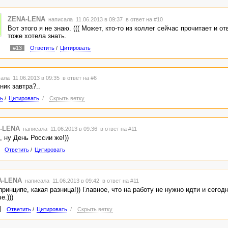
ZENA-LENA
написала 11.06.2013 в 09:37
в ответ на #10
Вот этого я не знаю. ((( Может, кто-то из коллег сейчас прочитает и от
тоже хотела знать.
#13
Ответить
/
Цитировать
ала 11.06.2013 в 09:35
в ответ на #6
ник завтра?..
ь
/
Цитировать
/
Скрыть ветку
-LENA
написала 11.06.2013 в 09:36
в ответ на #11
 ну День России же!))
Ответить
/
Цитировать
A-LENA
написала 11.06.2013 в 09:42
в ответ на #11
принципе, какая разница!)) Главное, что на работу не нужно идти и сегод
е.)))
Ответить
/
Цитировать
/
Скрыть ветку