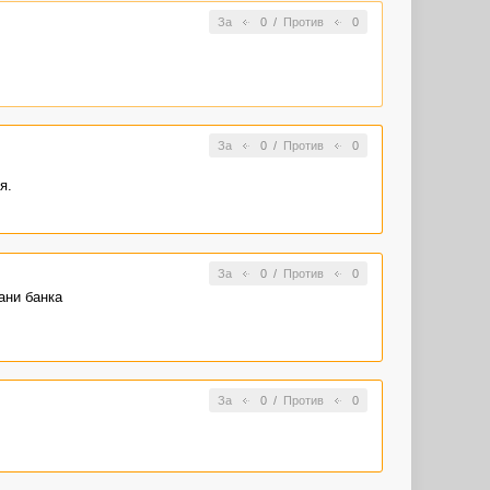
За
0
/
Против
0
За
0
/
Против
0
я.
За
0
/
Против
0
ани банка
За
0
/
Против
0