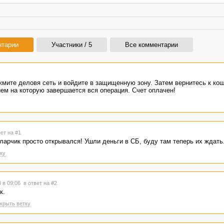
нтарии
Участники / 5
Все комментарии
жмите деловя сеть и войдите в защищенную зону. Затем вернитесь к кош
ем на которую завершается вся операция. Счет оплачен!
вет на #1
ларчик просто открывался! Ушли деньги в СБ, буду там теперь их ждать
ку
3 в 09:06
в ответ на #2
к.
крыть ветку