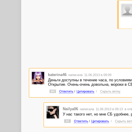
katerina46
написала 11.06.2013 в 09:09
Деньги доступны в течение часа, по условиям
Открытие. Очень-очень довольна, мороки в СБ
#4
Ответить
/
Цитировать
/
Скрыть ветку
Nailya06
написала 11.06.2013 в 09:13
в от
У нас такого нет, но мне СБ удобнее,
#5
Ответить
/
Цитировать
/
Скрыть вет