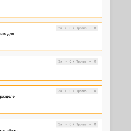
За
0
/
Против
0
лько для
За
0
/
Против
0
За
0
/
Против
0
 разделе
За
0
/
Против
0
как убрать