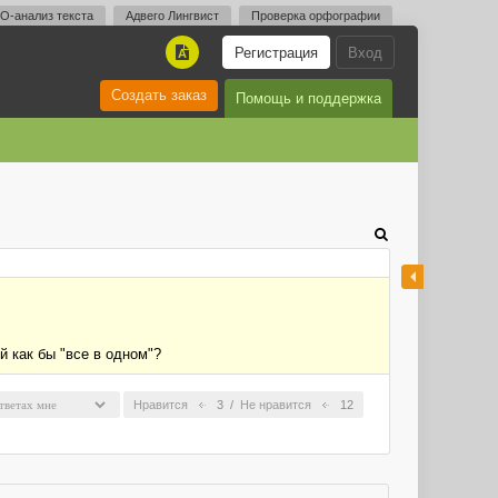
O-анализ текста
Адвего Лингвист
Проверка орфографии
Регистрация
Вход
A
Создать заказ
Помощь и поддержка
 как бы "все в одном"?
Нравится
3
/
Не нравится
12