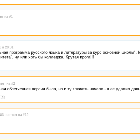
ет на #1
 в 20:31
ьная программа русского языка и литературы за курс основной школы". 
итета", ну или хоть бы колледжа. Крутая прога!!!
твет на #2
ая облегченная версия была, но и ту глючить начало - я ее удалил давн
тку
2:03
в ответ на #12