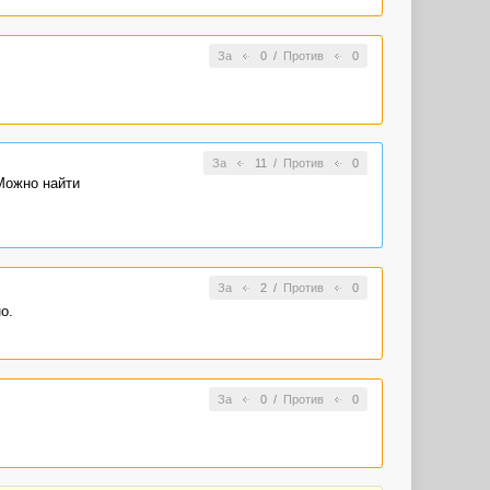
За
0
/
Против
0
За
11
/
Против
0
Можно найти
За
2
/
Против
0
о.
За
0
/
Против
0