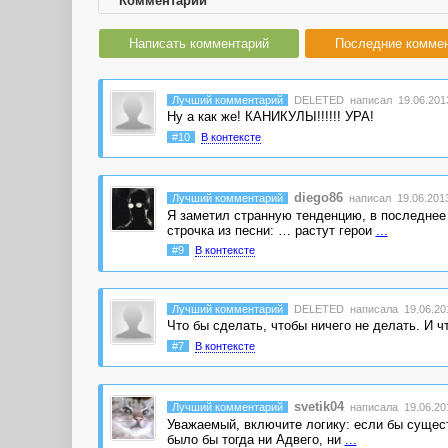
Комментарии
Написать комментарий
Последние комме
Лучший комментарий
DELETED
написал 19.06.2013
Ну а как же! КАНИКУЛЫ!!!!!! УРА!
#10
В контексте
diego86
Лучший комментарий
написал 19.06.2013
Я заметил странную тенденцию, в последнее
строчка из песни: … растут герои
...
#9
В контексте
Лучший комментарий
DELETED
написала 19.06.201
Что бы сделать, чтобы ничего не делать. И ч
#7
В контексте
svetik04
Лучший комментарий
написала 19.06.201
Уважаемый, включите логику: если бы сущест
было бы тогда ни Адвего, ни
...