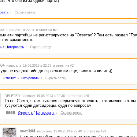
ать, что они из-за одной парты:)
овать
/
Скрыть ветку
ал 19.06.2013 в 22:31
в ответ на #23
ему ети партейцы не регистрируются на "Ответах"? Там есть раздел "То
м там самое место.
ть
/
Цитировать
/
Скрыть ветку
k04
написала 19.06.2013 в 22:33
в ответ на #24
туда не пущают, ибо до взрослых им еще, пилить и пилить))
Ответить
/
Цитировать
/
Скрыть ветку
DELETED
написал 19.06.2013 в 22:36
в ответ на #26
Та не, Света, я там пытался всерьезную отвечать - так именно в этом
тусуются одни детсадовцы, судя по вопросам.
#29
Ответить
/
Цитировать
/
Скрыть ветку
svetik04
написала 19.06.2013 в 22:40
в ответ на #29
Да я туда вообще уже сто лет не захожу. Спросила однажды, 