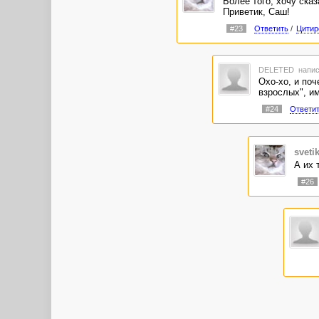
Более того, хочу сказ
Приветик, Саш!
#23
Ответить
/
Цитир
DELETED
напис
Охо-хо, и поч
взрослых", и
#24
Ответи
sveti
А их 
#26