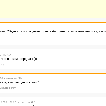
но. Обидно то, что администрация быстренько почистила его пост, так ч
ет на #17
 что он, мол, передаст:)))
тку
2:28
в ответ на #20
зать, что они одной крови?
Скрыть ветку
.2013 в 22:29
в ответ на #22