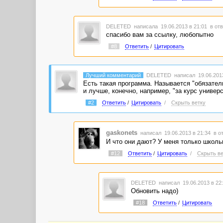
DELETED
написала 19.06.2013 в 21:01
в отв
спасибо вам за ссылку, любопытно
#8
Ответить
/
Цитировать
Лучший комментарий
DELETED
написал 19.06.2013
Есть такая программа. Называется "обязател
и лучше, конечно, например, "за курс универс
#2
Ответить
/
Цитировать
/
Скрыть ветку
gaskonets
написал 19.06.2013 в 21:34
в о
И что они дают? У меня только школьн
#12
Ответить
/
Цитировать
/
Скрыть ве
DELETED
написал 19.06.2013 в 2
Обновить надо)
#18
Ответить
/
Цитировать