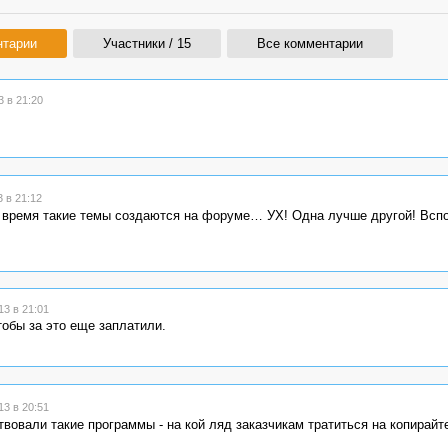
нтарии
Участники / 15
Все комментарии
 в 21:20
 в 21:12
 время такие темы создаются на форуме… УХ! Одна лучше другой! Всп
3 в 21:01
тобы за это еще заплатили.
3 в 20:51
вовали такие программы - на кой ляд заказчикам тратиться на копирайт