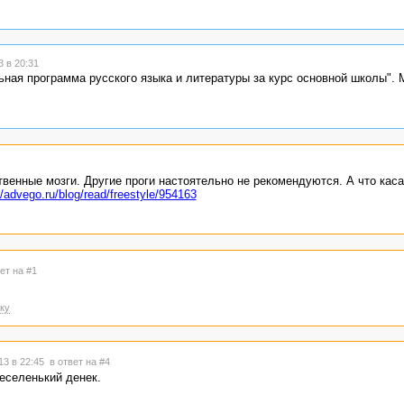
 в 20:31
ьная программа русского языка и литературы за курс основной школы". 
твенные мозги. Другие проги настоятельно не рекомендуются. А что кас
//advego.ru/blog/read/freestyle/954163
ет на #1
ку
13 в 22:45
в ответ на #4
еселенький денек.