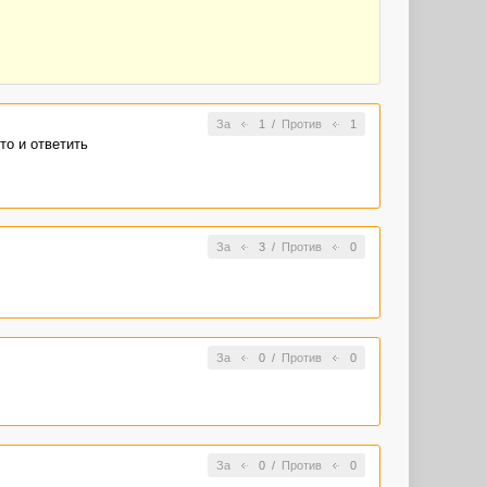
За
1
/
Против
1
то и ответить
За
3
/
Против
0
За
0
/
Против
0
За
0
/
Против
0