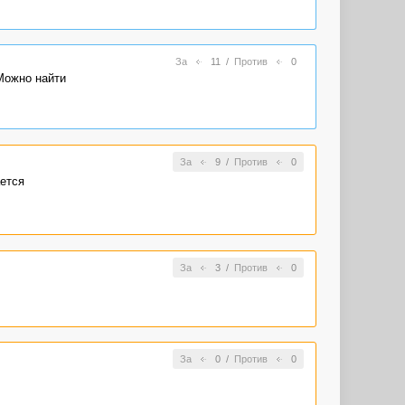
За
11
/
Против
0
Можно найти
За
9
/
Против
0
ается
За
3
/
Против
0
За
0
/
Против
0