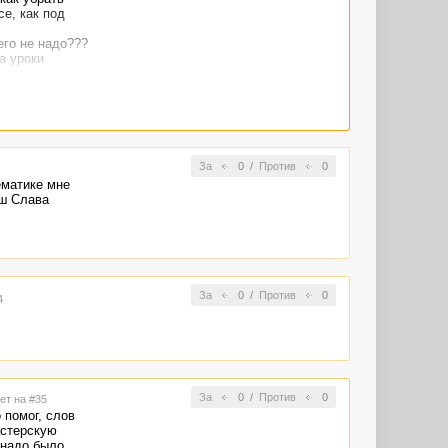
е, как под
его не надо???
а уроки
 не хожу:)
За
0
/
Против
0
ематике мне
аш Слава
За
0
/
Против
0
4
За
0
/
Против
0
ет на #35
 помог, слов
астерскую
 надо было