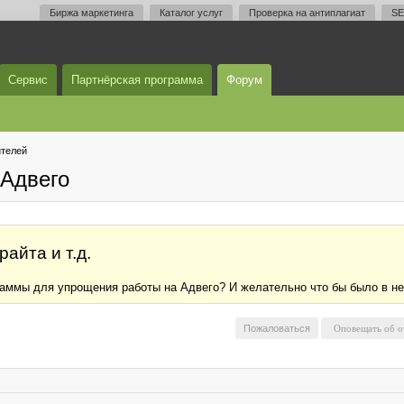
Биржа маркетинга
Каталог услуг
Проверка на антиплагиат
SE
Сервис
Партнёрская программа
Форум
телей
Адвего
айта и т.д.
раммы для упрощения работы на Адвего? И желательно что бы было в ней
Пожаловаться