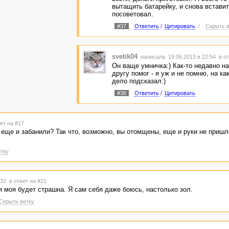
вытащить батарейку, и снова вставит
посоветовал.
#37
Ответить
/
Цитировать
/
Скрыть в
svetik04
написала 19.06.2013 в 22:54
в о
Он ваще умничка:) Как-то недавно н
другу помог - я уж и не помню, на ка
дело подсказал:)
#38
Ответить
/
Цитировать
ет на #17
е, еще и забанили? Так что, возможно, вы отомщены, еще и руки не приш
тку
2:32
в ответ на #21
я моя будет страшна. Я сам себя даже боюсь, настолько зол.
Скрыть ветку