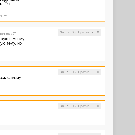
ь. Он
етку
За
0
/
Против
0
твет на #37
а кухне моему
кую тему, но
За
0
/
Против
0
лось самому
За
0
/
Против
0