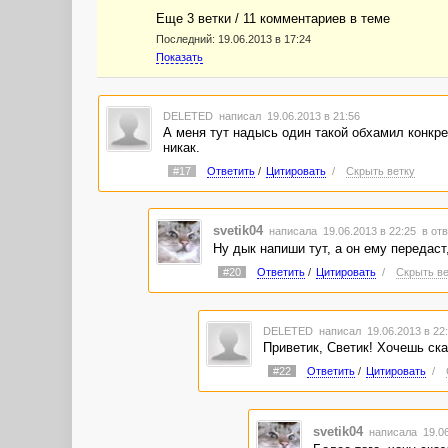
Еще 3 ветки / 11 комментариев в темe
Последний:
19.06.2013 в 17:24
Показать
DELETED
написал 19.06.2013 в 21:56
А меня тут надысь один такой обхамил конкрет
никак.
#17
Ответить
/
Цитировать
/
Скрыть ветку
svetik04
написала 19.06.2013 в 22:25
в отв
Ну дык напиши тут, а он ему передаст,
#20
Ответить
/
Цитировать
/
Скрыть ве
DELETED
написал 19.06.2013 в 2
Приветик, Светик! Хочешь ска
#22
Ответить
/
Цитировать
/
svetik04
написала 19.06