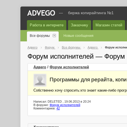
—
биржа копирайтинга №1
Работа в интернете
Заказчику
Магазин статей
Все форумы
Новые сообщения
Адвего
Форум
Все форумы
Адвего
Форум исполни
Форум исполнителей — Форум 
Адвего
/
Форум исполнителей
Программы для рерайта, копир
Собственно хочу спросить:кто знает какие-либо прог
Написал: DELETED , 19.06.2013 в 20:24
В форуме:
Форум исполнителей
Комментариев:
42