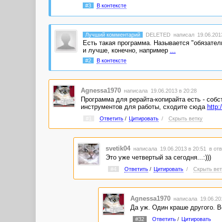
#3
В контексте
Лучший комментарий
DELETED
написал 19.06.2013
Есть такая программа. Называется "обязател
и лучше, конечно, например
...
#2
В контексте
Agnessa1970
написала 19.06.2013 в 20:28
Программа для рерайта-копирайта есть - собс
инструментов для работы, сходите сюда
http:
#1
Ответить
/
Цитировать
/
Скрыть ветку
svetik04
написала 19.06.2013 в 20:51
в отв
Это уже четвертый за сегодня...:)))
#4
Ответить
/
Цитировать
/
Скрыть вет
Agnessa1970
написала 19.06.20
Да уж. Один краше другого. В
#32
Ответить
/
Цитировать