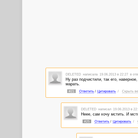
DELETED
написала 19.06.2013 в 22:27
в отв
Ну раз подчистили, так его, наверно
марать.
#21
Ответить
/
Цитировать
/
Скрыть ве
DELETED
написал 19.06.2013 в 2
Неее, сам хочу мстить. И мст
#25
Ответить
/
Цитировать
/