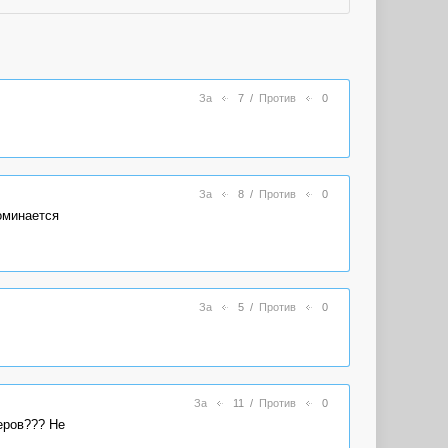
За
7
/
Против
0
За
8
/
Против
0
оминается
За
5
/
Против
0
За
11
/
Против
0
еров??? Не