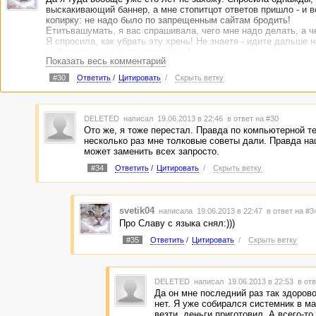
выскакивающий баннер, а мне стопитцот ответов пришло - и вс
копирку: не надо было по запрещенным сайтам бродить!
Етитьвашумать, я вас спрашивала, чего мне надо делать, а ч
Я спросила, как убрать эту хрень! Не знаете - идите дальше н
информатики, а не пишите хрень!
Показать весь комментарий
Вот именно так и ответила всей этой школоте - и больше туда
#30
Ответить
/
Цитировать
/
Скрыть ветку
DELETED
написал 19.06.2013 в 22:46
в ответ на #30
Ото же, я тоже перестал. Правда по компьютерной т
несколько раз мне толковые советы дали. Правда н
может заменить всех запросто.
#34
Ответить
/
Цитировать
/
Скрыть ветку
svetik04
написала 19.06.2013 в 22:47
в ответ на #3
Про Славу с языка снял:)))
#35
Ответить
/
Цитировать
/
Скрыть ветку
DELETED
написал 19.06.2013 в 22:53
в отв
Да он мне последний раз так здорово
нет. Я уже собирался системник в м
везти, деньги приготовил. А всего-то