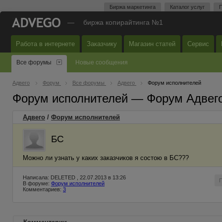
Биржа маркетинга
Каталог услуг
П
—
биржа копирайтинга №1
Работа в интернете
Заказчику
Магазин статей
Сервис
Все форумы
Новые сообщения
Адвего
Форум
Все форумы
Адвего
Форум исполнителей
Форум исполнителей — Форум Адвег
Адвего
/
Форум исполнителей
БС
Можно ли узнать у каких заказчиков я состою в БС???
Написала: DELETED , 22.07.2013 в 13:26
В форуме:
Форум исполнителей
Комментариев:
3