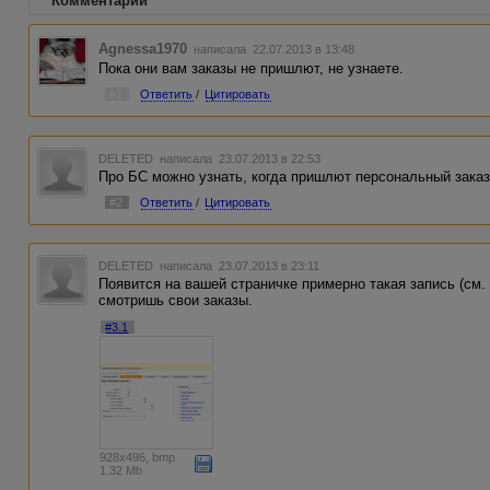
Комментарии
Agnessa1970
написала 22.07.2013 в 13:48
Пока они вам заказы не пришлют, не узнаете.
#1
Ответить
/
Цитировать
DELETED
написала 23.07.2013 в 22:53
Про БС можно узнать, когда пришлют персональный зака
#2
Ответить
/
Цитировать
DELETED
написала 23.07.2013 в 23:11
Появится на вашей страничке примерно такая запись (см.
смотришь свои заказы.
#3.1
928x496, bmp
1.32 Mb