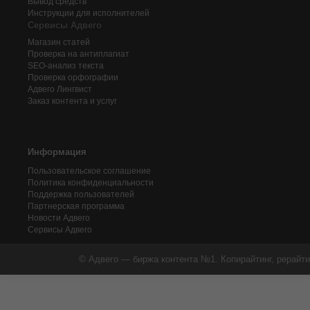
Вывод средств
Инструкции для исполнителей
Сервисы Адвего
Магазин статей
Проверка на антиплагиат
SEO-анализ текста
Проверка орфографии
Адвего
Лингвист
Заказ контента и услуг
Информация
Пользовательское соглашение
Политика конфиденциальности
Поддержка пользователей
Партнерская программа
Новости Адвего
Сервисы Адвего
© Адвего — биржа контента №1. Копирайтинг, рерайти