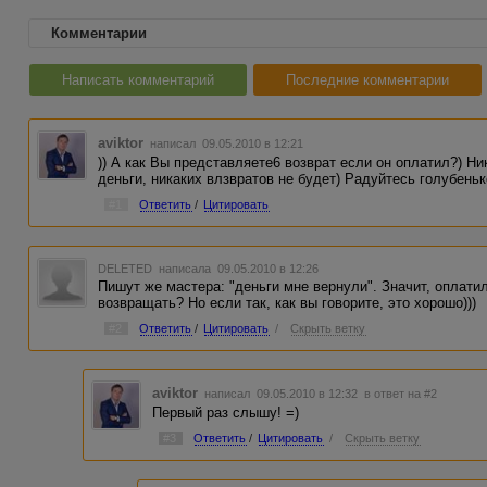
Комментарии
Написать комментарий
Последние комментарии
aviktor
написал 09.05.2010 в 12:21
)) А как Вы представляете6 возврат если он оплатил?) Ни
деньги, никаких влзвратов не будет) Радуйтесь голубен
#1
Ответить
/
Цитировать
DELETED
написала 09.05.2010 в 12:26
Пишут же мастера: "деньги мне вернули". Значит, оплати
возвращать? Но если так, как вы говорите, это хорошо)))
#2
Ответить
/
Цитировать
/
Скрыть ветку
aviktor
написал 09.05.2010 в 12:32
в ответ на #2
Первый раз слышу! =)
#3
Ответить
/
Цитировать
/
Скрыть ветку