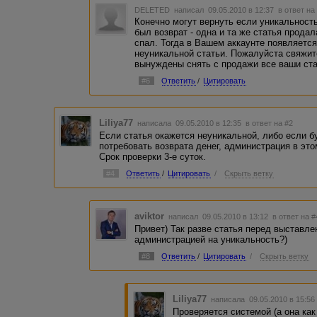
DELETED
написал 09.05.2010 в 12:37
в ответ на
Конечно могут вернуть если уникальность
был возврат - одна и та же статья прода
спал. Тогда в Вашем аккаунте появляетс
неуникальной статьи. Пожалуйста свяжи
вынуждены снять с продажи все ваши ста
#6
Ответить
/
Цитировать
Liliya77
написала 09.05.2010 в 12:35
в ответ на #2
Если статья окажется неуникальной, либо если бу
потребовать возврата денег, администрация в это
Срок проверки 3-е суток.
#4
Ответить
/
Цитировать
/
Скрыть ветку
aviktor
написал 09.05.2010 в 13:12
в ответ на #
Привет) Так разве статья перед выставле
администрацией на уникальность?)
#8
Ответить
/
Цитировать
/
Скрыть ветку
Liliya77
написала 09.05.2010 в 15:5
Проверяется системой (а она как