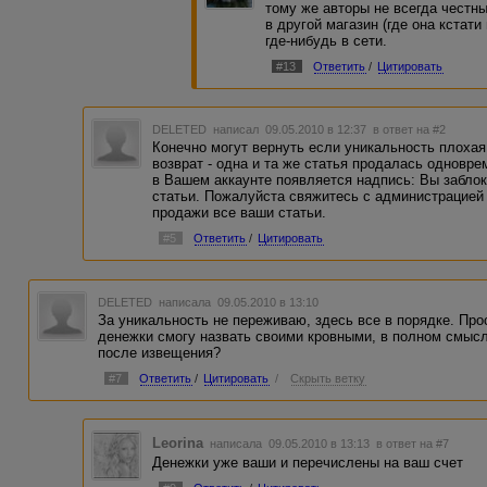
тому же авторы не всегда честны
в другой магазин (где она кстат
где-нибудь в сети.
#13
Ответить
/
Цитировать
DELETED
написал 09.05.2010 в 12:37
в ответ на #2
Конечно могут вернуть если уникальность плохая
возврат - одна и та же статья продалась одновре
в Вашем аккаунте появляется надпись: Вы забло
статьи. Пожалуйста свяжитесь с администрацией
продажи все ваши статьи.
#5
Ответить
/
Цитировать
DELETED
написала 09.05.2010 в 13:10
За уникальность не переживаю, здесь все в порядке. Прос
денежки смогу назвать своими кровными, в полном смысле
после извещения?
#7
Ответить
/
Цитировать
/
Скрыть ветку
Leorina
написала 09.05.2010 в 13:13
в ответ на #7
Денежки уже ваши и перечислены на ваш счет