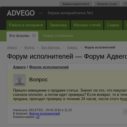
Биржа маркетинга
Каталог услуг
П
—
биржа копирайтинга №1
Работа в интернете
Заказчику
Магазин статей
Сервис
Все форумы
Новые сообщения
Адвего
Форум
Все форумы
Адвего
Форум исполнителей
Форум исполнителей — Форум Адвег
Адвего
/
Форум исполнителей
Вопрос
Пришло извещение о продаже статьи. Значит ли это, что покупа
сначала оплатил, а потом идет проверка? Если возврат, то в те
продана, проходит проверку в течение 24 часов, после этого буд
Написала: DELETED , 09.05.2010 в 11:23
В форуме:
Форум исполнителей
Комментариев:
13