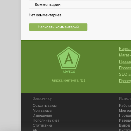
Комментарии
Нет комментариев
Написать комментарий
Биржа
Магази
Провер
Прове
SEO а
биржа контента №1
Провер
Заказчику
Испол
Создать заказ
Работа
Мои заказы
Мои р
Извещения
Продат
Пополнить счёт
Извещ
Статистика
Вывод 
API
Инстру