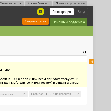
O-анализ текста
Адвего Лингвист
Проверка орфографии
Регистрация
Вход
A
Создать заказ
Помощь и поддержка
льным
росят в 10000 слов.И при всем при этом требуют ни
тным данным(статически или тестам) и общим фразам
Нравится
0
/
Не нравится
2