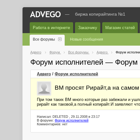
—
биржа копирайтинга №1
Работа в интернете
Заказчику
Магазин статей
Все форумы
Новые сообщения
Адвего
Форум
Все форумы
Адвего
Форум исполни
Форум исполнителей — Форум 
Адвего
/
Форум исполнителей
ВМ просят Рирайт,а на самом
При том таких ВМ много которые раз забежали и ушли
рирайт как таковой,а полный копирайт.И заявляют чт
Написал: DELETED , 29.11.2008 в 23:17
В форуме:
Форум исполнителей
Комментариев: нет