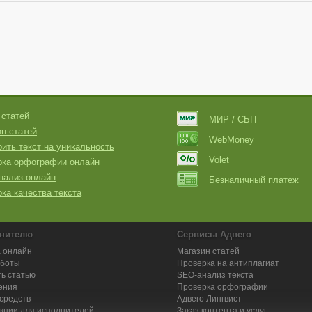
 статей
МИР / СБП
н статей
WebMoney
ить текст на уникальность
Volet
рка орфографии онлайн
нализ онлайн
Безналичный платеж
ка качества текста
нителю
Сервисы Адвего
 онлайн
Магазин статей
аботы
Проверка на антиплагиат
ь статью
SEO-анализ текста
ения
Проверка орфографии
средств
Адвего
Лингвист
кции для исполнителей
Заказ контента и услуг