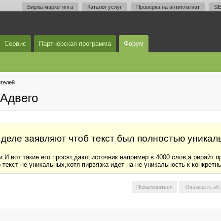
Биржа маркетинга
Каталог услуг
Проверка на антиплагиат
SE
Сервис
Партнёрская программа
Форум
телей
Адвего
 деле заявляют чтоб текст был полностью уника
.И вот такие его просят,дают источник например в 4000 слов,а рирайт п
о текст не уникальных,хотя пирвязка идет на не уникальность к конкре
Пожаловаться