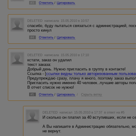
#3
Ответить
/
Цитировать
DELETED
написала 15.05.2010 в 10:57
спасибо, буду пытаться связаться с администрацией, пос
просто кинул
#4
Ответить
/
Цитировать
DELETED
написала 15.05.2010 в 17:10
кстати, заказ он удалил
текст заказа:
Добрый день. Нужно пригласить в группу в контакте!
Ссылка - [
ссылки видны только авторизованным пользов
Предупреждаю сразу, плачу я много, поэтому заказ выпол
Пригласить нужно именно 40 человек..лучшие авторы попад
В отчет список не нужно!
#5
Ответить
/
Цитировать
/
Скрыть ветку
DELETED
написал 15.05.2010 в 17:37
в ответ на #5
И сколько он платил за 40 вступивших, если не с
А Вы напишите в Администрацию обязательно, мо
не вернут.