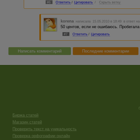
#6
Ответить
/
Цитировать
/
Скрыть ветку
korena
написала 15.05.2010 в 18:49
в ответ на
50 центов, если не ошибаюсь. Пробегала 
#7
Ответить
/
Цитировать
Написать комментарий
Последние комментарии
Биржа статей
Магазин статей
Проверить текст на уникальность
Проверка орфографии онлайн