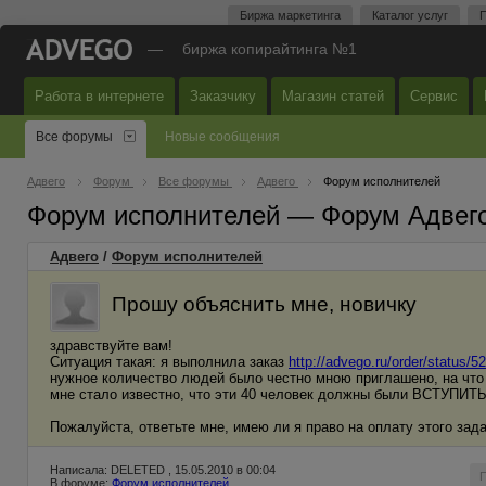
Биржа маркетинга
Каталог услуг
П
—
биржа копирайтинга №1
Работа в интернете
Заказчику
Магазин статей
Сервис
Все форумы
Новые сообщения
Адвего
Форум
Все форумы
Адвего
Форум исполнителей
Форум исполнителей — Форум Адвег
Адвего
/
Форум исполнителей
Прошу объяснить мне, новичку
здравствуйте вам!
Ситуация такая: я выполнила заказ
http://advego.ru/order/status/5
нужное количество людей было честно мною приглашено, на что я
мне стало известно, что эти 40 человек должны были ВСТУПИТЬ в
Пожалуйста, ответьте мне, имею ли я право на оплату этого зад
Написала: DELETED , 15.05.2010 в 00:04
В форуме:
Форум исполнителей