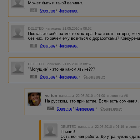
Может быть и такой вариант.
#4
Ответить
/
Цитировать
DELETED
написала 21.05.2010 в 08:52
Поставьте себя на место мастера. Если есть авторы, мо
без них, то зачем ему возиться с доработками? Конкуренц
#5
Ответить
/
Цитировать
DELETED
написала 21.05.2010 в 08:57
"Могущие" - это на каком языке???
#6
Ответить
/
Цитировать
/
Скрыть ветку
vertun
написала 22.05.2010 в 01:00
в ответ на #6
На русском, это причастие. Если есть сомнения, 
#7
Ответить
/
Цитировать
/
Скрыть ветку
DELETED
написала 22.05.2010 в 01:19
в ответ 
Привет!
Есть ночная работа. До утра нужно сдать