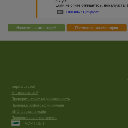
3,7 у.е.
Если не спите отпишитесь, пожалуйста! 
#8
Ответить
/
Цитировать
Написать комментарий
Последние комментарии
Биржа статей
Магазин статей
Проверить текст на уникальность
Проверка орфографии онлайн
SEO анализ онлайн
Проверка качества текста
МИР / СБП