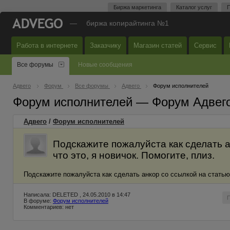
Биржа маркетинга
Каталог услуг
П
—
биржа копирайтинга №1
Работа в интернете
Заказчику
Магазин статей
Сервис
Все форумы
Новые сообщения
Адвего
Форум
Все форумы
Адвего
Форум исполнителей
Форум исполнителей — Форум Адвег
Адвего
/
Форум исполнителей
Подскажите пожалуйста как сделать а
что это, я новичок. Помогите, плиз.
Подскажите пожалуйста как сделать анкор со ссылкой на статью. 
Написала: DELETED , 24.05.2010 в 14:47
В форуме:
Форум исполнителей
Комментариев: нет