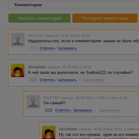
Комментарии
Написать комментарий
Последние комментарии
DELETED
написал 25.05.2010 в 18:29
Надувательство, если в комментариях заказа не было обс
#1
Ответить
/
Цитировать
docadept
написал 25.05.2010 в 18:31
А чей заказ вы выполняли, не Sudinoi222 ли случайно?
#2
Ответить
/
Цитировать
/
Скрыть ветку
DELETED
написал 25.05.2010 в 18:38
в ответ на #2
Он самый!!!
#4
Ответить
/
Цитировать
/
Скрыть ветку
docadept
написал 25.05.2010 в 19:25
в ответ н
Ну так это его промах, один из его комме