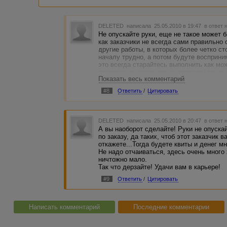
DELETED
написала 25.05.2010 в 19:47
в ответ 
Не опускайте руки, еще не такое может б
как заказчики не всегда сами правильно
другие работы, в которых более четко ст
началу трудно, а потом будуте восприним
это всегда старайтесь выполнить как мо
постоянные заказчики, с которыми таких 
Показать весь комментарий
#8
Ответить
/
Цитировать
DELETED
написала 25.05.2010 в 20:47
в ответ 
А вы наоборот сделайте! Руки не опускай
по заказу, да таких, чтоб этот заказчик 
откажете...Тогда будете квиты и денег м
Не надо отчаиваться, здесь очень много
ничтожно мало.
Так что дерзайте! Удачи вам в карьере!
#9
Ответить
/
Цитировать
Написать комментарий
Последние комментарии