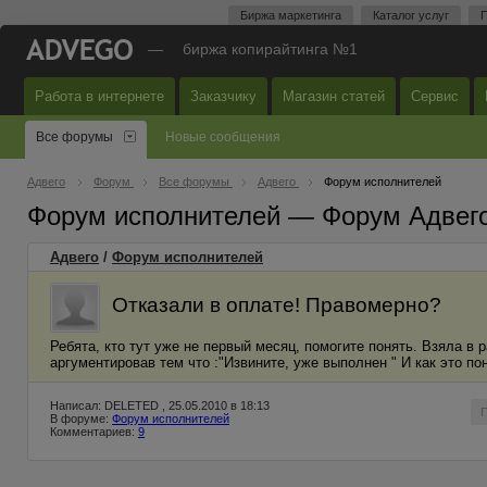
Биржа маркетинга
Каталог услуг
П
—
биржа копирайтинга №1
Работа в интернете
Заказчику
Магазин статей
Сервис
Все форумы
Новые сообщения
Адвего
Форум
Все форумы
Адвего
Форум исполнителей
Форум исполнителей — Форум Адвег
Адвего
/
Форум исполнителей
Отказали в оплате! Правомерно?
Ребята, кто тут уже не первый месяц, помогите понять. Взяла в р
аргументировав тем что :"Извините, уже выполнен " И как это п
Написал: DELETED , 25.05.2010 в 18:13
В форуме:
Форум исполнителей
Комментариев:
9