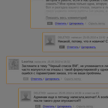
авторов в работе, если в настройках сто
сказать? Мне нужна только одна, вторую 
Вот и разгадка вашего отказа, пишите в 
сразу укажите номер работы (не заказа, 
Правда, денег не заплатят, но рейтинг по
Показать весь комментарий
никакой, как ни странно...
#6
Ответить
/
Цитировать
/
Скрыть ветку
DELETED
написал 25.05.2010 в 19:42
Никакой, потому, что я новичок! 
#7
Ответить
/
Цитировать
Leorina
написала 25.05.2010 в 18:32
Загляните в тему "Черный список ВМ", не упоминается ли
часто жалуются на отказы с такой формулировкой у одно
ошибся с параметрами заказа, это не ваши проблемы.
#3
Ответить
/
Цитировать
/
Скрыть ветку
DELETED
написал 25.05.2010 в 18:39
в ответ на #3
Админам еще в пятницу написала,молчат! А вооб
после такого руки опускаются!!!
#5
Ответить
/
Цитировать
/
Скрыть ветку