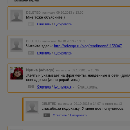
Комментарии
DELETED
написал 09.10.2013 в 13:30
Мне тоже объясните.)
#1
Ответить
/
Цитировать
DELETED
написала 09.10.2013 в 13:31
Читайте здесь:
http://advego.ru/blog/read/news/1158947
#2
Ответить
/
Цитировать
Ирина (advego)
написала 09.10.2013 в 13:36
Желтый указывает на фрагменты, найденные в сети (доля 
совпадения (доля рерайтинга).
#3
Ответить
/
Цитировать
/
Скрыть ветку
DELETED
написала 09.10.2013 в 14:07
в ответ на #3
спасибо,за подсказку. У меня все получилось.
#5
Ответить
/
Цитировать