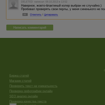
DELETED
написал 09.10.2013 в 13:52
Наверное, жовто-блактиный колер выбран не случайно.)
Пробовал проверять свои перлы, у меня синенького не по
#4
Ответить
/
Цитировать
Написать комментарий
Биржа статей
Магазин статей
Проверить текст на уникальность
Проверка орфографии онлайн
SEO анализ онлайн
Проверка качества текста