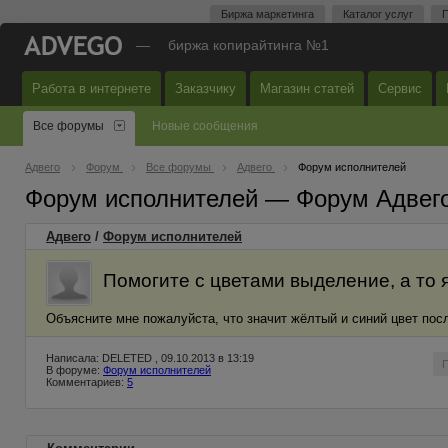
Биржа маркетинга
Каталог услуг
П
—
биржа копирайтинга №1
Работа в интернете
Заказчику
Магазин статей
Сервис
Все форумы
Новые сообщения
Адвего
Форум
Все форумы
Адвего
Форум исполнителей
Форум исполнителей — Форум Адвег
Адвего
/
Форум исполнителей
Помогите с цветами выделение, а то 
Объясните мне пожалуйста, что значит жёлтый и синий цвет пос
Написала: DELETED , 09.10.2013 в 13:19
В форуме:
Форум исполнителей
Комментариев:
5