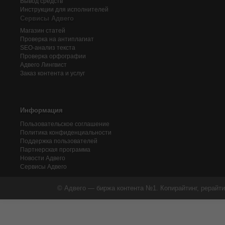
Вывод средств
Инструкции для исполнителей
Сервисы Адвего
Магазин статей
Проверка на антиплагиат
SEO-анализ текста
Проверка орфографии
Адвего
Лингвист
Заказ контента и услуг
Информация
Пользовательское соглашение
Политика конфиденциальности
Поддержка пользователей
Партнерская программа
Новости Адвего
Сервисы Адвего
© Адвего — биржа контента №1. Копирайтинг, рерайти