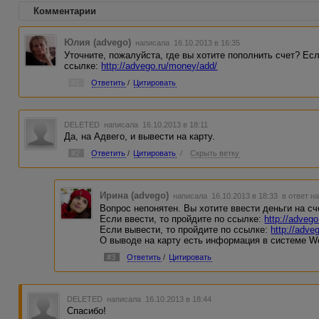
Комментарии
Юлия (advego)
написала 16.10.2013 в 16:35
Уточните, пожалуйста, где вы хотите пополнить счет? Есл
ссылке:
http://advego.ru/money/add/
#1
Ответить
/
Цитировать
DELETED
написала 16.10.2013 в 18:11
Да, на Адвего, и вывести на карту.
#2
Ответить
/
Цитировать
/
Скрыть ветку
Ирина (advego)
написала 16.10.2013 в 18:33
в ответ н
Вопрос непонятен. Вы хотите ввести деньги на с
Если ввести, то пройдите по ссылке:
http://adveg
Если вывести, то пройдите по ссылке:
http://adve
О выводе на карту есть информация в системе 
#3
Ответить
/
Цитировать
DELETED
написала 16.10.2013 в 18:44
Спасибо!