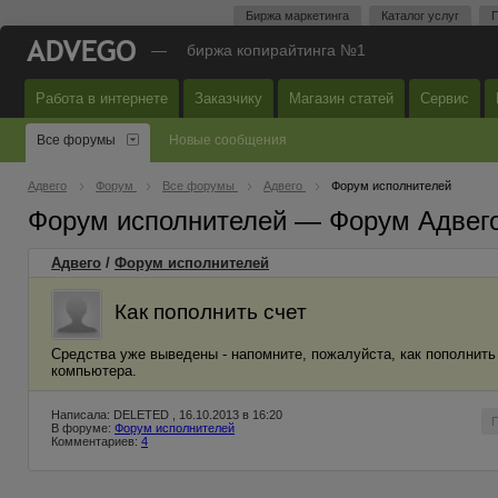
Биржа маркетинга
Каталог услуг
П
—
биржа копирайтинга №1
Работа в интернете
Заказчику
Магазин статей
Сервис
Все форумы
Новые сообщения
Адвего
Форум
Все форумы
Адвего
Форум исполнителей
Форум исполнителей — Форум Адвег
Адвего
/
Форум исполнителей
Как пополнить счет
Средства уже выведены - напомните, пожалуйста, как пополнить
компьютера.
Написала: DELETED , 16.10.2013 в 16:20
В форуме:
Форум исполнителей
Комментариев:
4