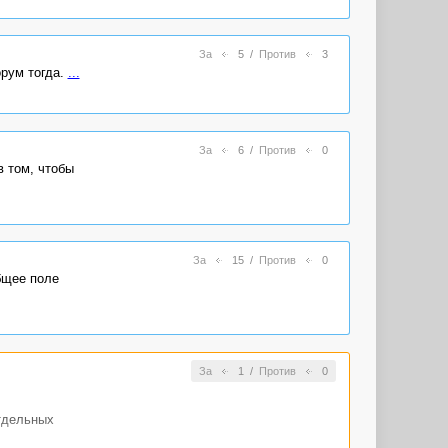
За
5
/
Против
3
орум тогда.
...
За
6
/
Против
0
 том, чтобы
За
15
/
Против
0
бщее поле
За
1
/
Против
0
отдельных