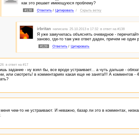
как это решает имеющуюся проблему?
#138
Ответить
/
Цитировать
/
Скрыть ветку
irbritan
написала 25.10.2013 в 17:32
в ответ на #138
Я уже замучилась объяснять очевидное - перечитайт
заново, где-то там уже ответ даден, причем не один 
#139
Ответить
/
Цитировать
5:26
в ответ на #17
ишь задание - ну взял бы, все вроде устраивает... а чуть дальше - обяз
и, или смотреть! в комментариях какая еще не занята!!! А комментов - 4
ать?
е меня чем-то не устраивают. И неважно, базар ли это в комментах, низк
.