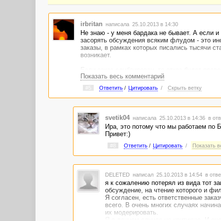
irbritan
написала 25.10.2013 в 14:30
Не знаю - у меня бардака не бывает. А если и
засорять обсуждения всяким флудом - это инс
заказы, в рамках которых писались тысячи ста
возникает.
Если заказ сдублирован, то отказ будет прав
Показать весь комментарий
забронировать (тут уже не важно, когда он сд
#5
Ответить
/
Цитировать
/
Скрыть ветку
Такие заказы правил Адвего не нарушают.
И еще один момент - заказчик не нянька, он р
каждого в отдельности, это приличная потеря 
svetik04
написала 25.10.2013 в 14:36
в отв
отслеживания всего на свете не нужно. Барда
Ира, это потому что мы работаем по 
Привет:)
#8
Ответить
/
Цитировать
/
Показать ве
DELETED
написал 25.10.2013 в 14:54
в отве
я к сожалению потерял из вида тот за
обсуждение, на чтение которого и фил
Я согласен, есть ответственные заказ
всего. В очень многих случаях начин
их модерировать.
Я в данном случае не критикую. И оч