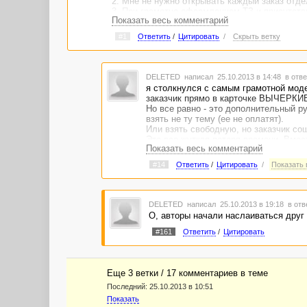
2. Мне не нужно открывать каждый заказ отд
3. При грамотно оформленном ТЗ и присутств
Показать весь комментарий
#1
Ответить
/
Цитировать
/
Скрыть ветку
DELETED
написал 25.10.2013 в 14:48
в отве
я столкнулся с самым грамотной моде
заказчик прямо в карточке ВЫЧЕРКИВ
Но все равно - это дополнительный ру
взять не ту тему (ее не оплатят).
Или взять свободную, но заказчик сош
Это все жуткая потеря времени. Вмес
Показать весь комментарий
Не удобнее было бы попросить админи
#14
Ответить
/
Цитировать
/
Показать в
DELETED
написал 25.10.2013 в 19:18
в отв
О, авторы начали наслаиваться друг 
#161
Ответить
/
Цитировать
Еще 3 ветки / 17 комментариев в темe
Последний:
25.10.2013 в 10:51
Показать