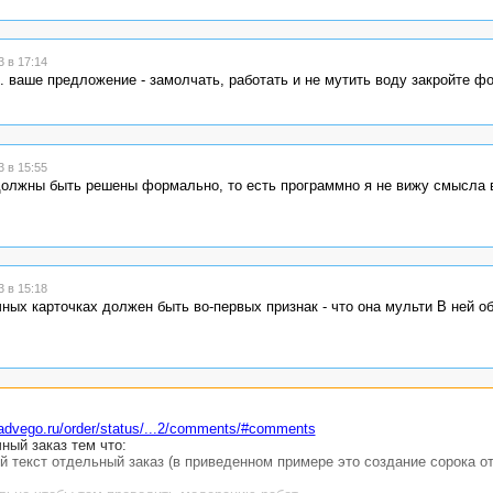
 в 17:14
. ваше предложение - замолчать, работать и не мутить воду закройте ф
 в 15:55
должны быть решены формально, то есть программно я не вижу смысла в
 в 15:18
чных карточках должен быть во-первых признак - что она мульти В ней о
/advego.ru/order/status/...2/comments/#comments
ный заказ тем что:
й текст отдельный заказ (в приведенном примере это создание сорока 