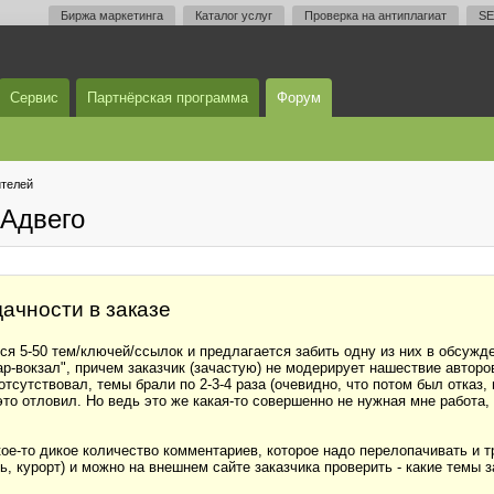
Биржа маркетинга
Каталог услуг
Проверка на антиплагиат
SE
Сервис
Партнёрская программа
Форум
телей
Адвего
дачности в заказе
тся 5-50 тем/ключей/ссылок и предлагается забить одну из них в обсужд
ар-вокзал", причем заказчик (зачастую) не модерирует нашествие авторо
отсутствовал, темы брали по 2-3-4 раза (очевидно, что потом был отказ,
то отловил. Но ведь это же какая-то совершенно не нужная мне работа, 
кое-то дикое количество комментариев, которое надо перелопачивать и т
ь, курорт) и можно на внешнем сайте заказчика проверить - какие темы за