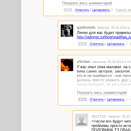
Показать весь комментарий
Я просто задал вопрос, чтобы понять
#17
Ответить
/
Цитировать
/
Скрыть ве
то упростить и нам (и вам) жизнь. М
перенести из обсуждений работу в ф
Разве это не правильнее?
gaskonets
написал 25.10.2013 в
Лично для вас будет правиль
http://advego.ru/blog/read/faq_
#23
Ответить
/
Цитировать
/
irbritan
написала 25.10.2013 в 1
У вас опыт пока маловат, на 
вина самих авторов, заказчик
кто ж не ошибается - они лег
должны просто уважать друг др
предупреждает, не регулирует,
(никогда, наверное, этого не 
Показать весь комментарий
останутся локальные ошибки, 
#34
Ответить
/
Цитировать
/
DELETED
написал 25.10.
>>если его будут чита
проблемы просто исч
ПОЛОВИНА ТЗ ОБЫЧ