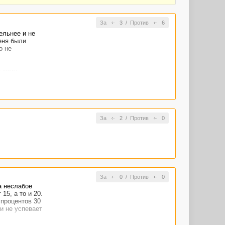
За
3
/
Против
6
ельнее и не
еня были
о не
я тему
Обработка
ирования и
За
2
/
Против
0
За
0
/
Против
0
а неслабое
15, а то и 20.
 процентов 30
и не успевает