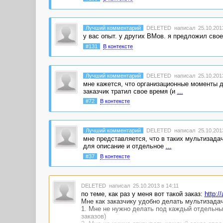
Лучший комментарий
DELETED
написал 25.10.2013
у вас опыт. у других ВМов. я предложил свое
#131
В контексте
Лучший комментарий
DELETED
написал 25.10.2013
мне кажется, что организационные моменты 
заказчик тратил свое время (и
...
#72
В контексте
Лучший комментарий
DELETED
написал 25.10.2013
мне представляется, что в таких мультизада
для описание и отдельное
...
#37
В контексте
DELETED
написал 25.10.2013 в 14:11
по теме, как раз у меня вот такой заказ:
http:/
Мне как заказчику удобно делать мультизадач
1. Мне не нужно делать под каждый отдельны
заказов)