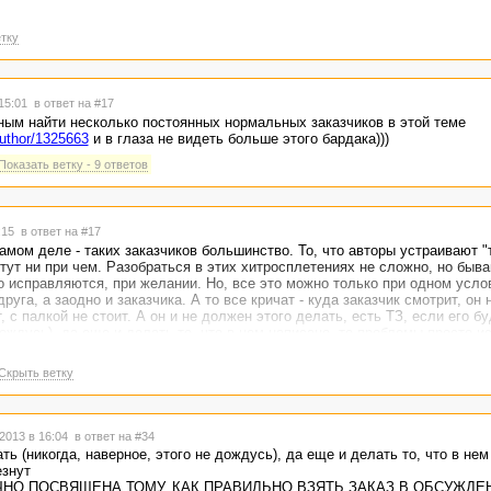
, только у меня такие заказы вызывают нежелание их просматривать? И м
тку
не кажется можно предусмотреть специальную карточку мультизадачного 
ормальную плоскость.
 15:01
в ответ на #17
ным найти несколько постоянных нормальных заказчиков в этой теме
author/1325663
и в глаза не видеть больше этого бардака)))
Показать ветку - 9 ответов
5:15
в ответ на #17
самом деле - таких заказчиков большинство. То, что авторы устраивают "
 тут ни при чем. Разобраться в этих хитросплетениях не сложно, но быв
ко исправляются, при желании. Но, все это можно только при одном усло
уга, а заодно и заказчика. А то все кричат - куда заказчик смотрит, он 
 с палкой не стоит. А он и не должен этого делать, есть ТЗ, если его бу
дождусь), да еще и делать то, что в нем написано, то проблемы просто ис
которые из массовых превратятся в редкие.
Скрыть ветку
2013 в 16:04
в ответ на #34
ть (никогда, наверное, этого не дождусь), да еще и делать то, что в нем
езнут
НО ПОСВЯЩЕНА ТОМУ, КАК ПРАВИЛЬНО ВЗЯТЬ ЗАКАЗ В ОБСУЖДЕ