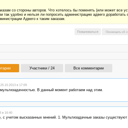
аказам со стороны авторов. Что хотелось бы поменять (или может все ус
ам так удобно и нельзя ли попросить администрацию адвего доработать 
министрации Адвего к таким заказам.
Пожаловаться
нтарии
Участники / 24
Все комментарии
5.10.2013 в 17:09
 мультизадачностью. В данный момент работаем над этим.
 в 16:40
ю, с учетом высказанных мнений. 1. Мультизадачные заказы существуют