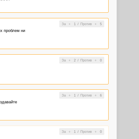
За
1
/
Против
5
х проблем ни
За
2
/
Против
0
За
1
/
Против
6
оздавайте
За
1
/
Против
0