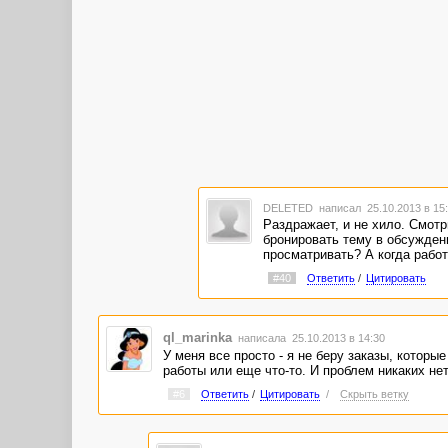
DELETED
написал 25.10.2013 в 1
Раздражает, и не хило. Смотр
бронировать тему в обсуждени
просматривать? А когда работ
#40
Ответить
/
Цитировать
ql_marinka
написала 25.10.2013 в 14:30
У меня все просто - я не беру заказы, которы
работы или еще что-то. И проблем никаких нет
#6
Ответить
/
Цитировать
/
Скрыть ветку