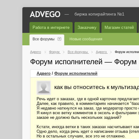
—
биржа копирайтинга №1
Работа в интернете
Заказчику
Магазин статей
Все форумы
Новые сообщения
Адвего
Форум
Все форумы
Адвего
Форум исполни
Форум исполнителей — Форум 
Адвего
/
Форум исполнителей
как вы относитесь к мультиза
Речь идет о заказах, где в одной карточке предлагае
Далее, как правило, в комментариях начинается "баз
Я недавно наткнулся на заказ, где модератор просто 
Я кинул всю ветку комментов в эксель и фильтрами э
заказе не должно быть нескольких заданий?
Кстати, иногда ветки в таких заказах насчитывают ка
Одно дело, когда речь идет о написании отзыва (отел
Но в остальных случаях, все это не отлажено.