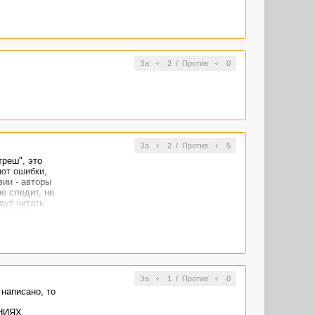
ожно ли как-
заказа. Чтобы
За
2
/
Против
0
За
2
/
Против
5
треш", это
ают ошибки,
вии - авторы
не следит, не
дут читать
чезнут,
За
1
/
Против
0
 написано, то
НИЯХ