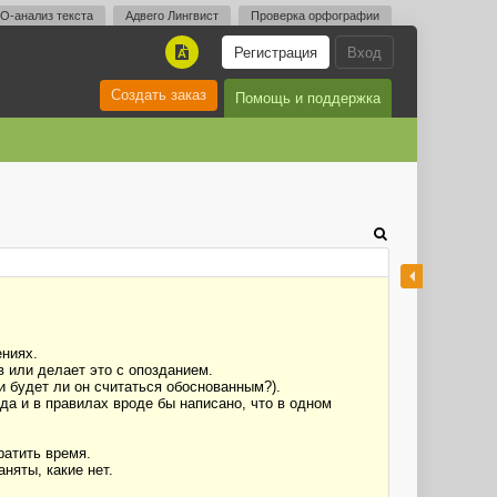
O-анализ текста
Адвего Лингвист
Проверка орфографии
Регистрация
Вход
A
Создать заказ
Помощь и поддержка
ениях.
в или делает это с опозданием.
 и будет ли он считаться обоснованным?).
да и в правилах вроде бы написано, что в одном
ратить время.
няты, какие нет.