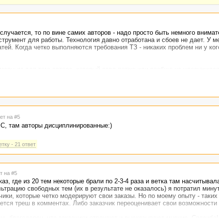
 случается, то по вине самих авторов - надо просто быть немного внимат
трумент для работы. Технология давно отработана и сбоев не дает. У м
тей. Когда четко выполняются требования ТЗ - никаких проблем ни у ког
омерным для того автора, который взял позже или вообще не удосужилс
ал - раньше или позже) - это нарушение требований ТЗ.
аботает так, как ему удобно. Особенно это касается массовых заказов. 
времени. Если в ТЗ все четко прописано, то его присутствие для урегул
ет на #5
к в обсуждениях - это обычно заслуга самих авторов.
БС, там авторы дисциплинированные:)
тку - 21 ответ
т на #5
каз, где из 20 тем некоторые брали по 2-3-4 раза и ветка там насчитывал
ьтрацию свободных тем (их в результате не оказалось) я потратил минут 
чики, которые четко модерируют свои заказы. Но по моему опыту - таких
ается треш в комментах. Либо заказчик переоценивает свои возможности 
ень благодарен, что заказчики отвечают и высказывают мнение. Спасибо!