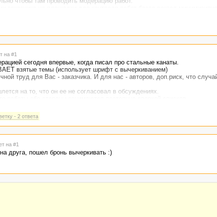
ельно чтобы там проводить модерацию работ.
ии заказчика на площадки для контроля работ базар-вокзал минимизируе
т на #1
рацией сегодня впервые, когда писал про стальные канаты.
АЕТ взятые темы (использует шрифт с вычеркиванием)
чной труд для Вас - заказчика. И для нас - авторов, доп.риск, что случ
лется на то, что он ее не согласовал в обсуждениях.
то работы обе стороны занимаются постоянно сверкой списков.
страцию доработать карточку под такие случаи?
етку - 2 ответа
ет на #1
на друга, пошел бронь вычеркивать :)