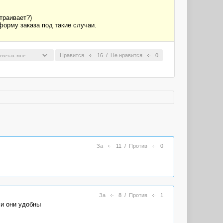
траивает?)
форму заказа под такие случаи.
Нравится
16
/
Не нравится
0
За
11
/
Против
0
За
8
/
Против
1
 и они удобны