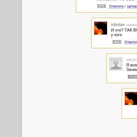
#79
Ответить
/
Цитир
irbritan
написа
И что? ТАК В
у кого
#81
Ответи
DELE
Я воз
Зачем
#109