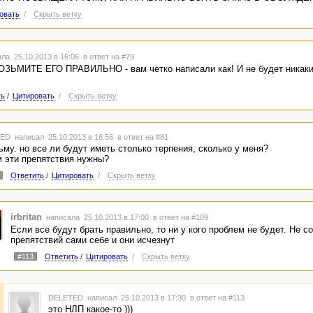
овать
/
Скрыть ветку
ла 25.10.2013 в 16:06
в ответ на #79
ОЗЬМИТЕ ЕГО ПРАВИЛЬНО - вам четко написали как! И не будет никаки
ть
/
Цитировать
/
Скрыть ветку
TED
написал 25.10.2013 в 16:56
в ответ на #81
ьму. но все ли будут иметь столько терпения, сколько у меня?
 эти препятствия нужны?
Ответить
/
Цитировать
/
Скрыть ветку
irbritan
написала 25.10.2013 в 17:00
в ответ на #109
Если все будут брать правильно, то ни у кого проблем не будет. Не с
препятствий сами себе и они исчезнут
#113
Ответить
/
Цитировать
/
Скрыть ветку
DELETED
написал 25.10.2013 в 17:30
в ответ на #113
это НЛП какое-то )))