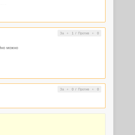
тся.
За
1
/
Против
0
айно можно
За
0
/
Против
0