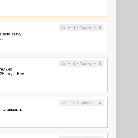
За
1
/
Против
5
е всю ветку
раз
За
6
/
Против
0
ательно
25 штук. Все
За
5
/
Против
0
ая стоимость