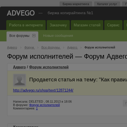
Биржа маркетинга
Каталог услуг
П
—
биржа копирайтинга №1
Работа в интернете
Заказчику
Магазин статей
Сервис
Все форумы
Новые сообщения
Адвего
Форум
Все форумы
Адвего
Форум исполнителей
Форум исполнителей — Форум Адвег
Адвего
/
Форум исполнителей
Продается статья на тему: "Как прав
http://advego.ru/shop/text/12871244/
Написала: DELETED , 08.11.2013 в 18:06
В форуме:
Форум исполнителей
Комментариев:
1