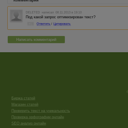
Комментарии
DELETED
написал 08.11.2013 в 19:10
Под какой запрос оптимизирован текст?
#1
Ответить
/
Цитировать
Написать комментарий
Биржа статей
Магазин статей
Проверить текст на уникальность
Проверка орфографии онлайн
SEO анализ онлайн