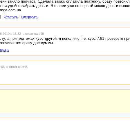
ени заняло полчаса. Сделала заказ, оплатила платежку, сразу позвонил
т ли удобно забрать деньги. Я с ними уже не первый месяц деньги вывож
ange.com.ua
Ответить
/
Цитировать
6.2010 в 15:32
в ответ на #48
ту, а при платежах курс другой. я пополняю life, курс 7.91 проверьте пр
свечивается сразу две суммы.
ровать
7:06
в ответ на #46