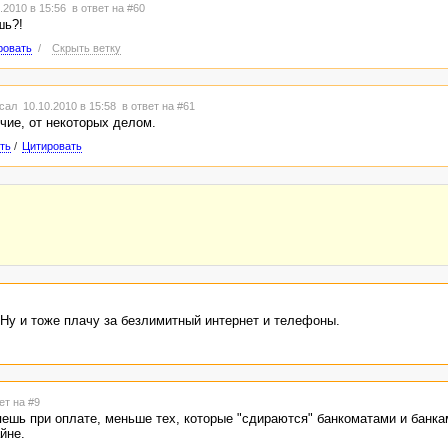
.2010 в 15:56
в ответ на #60
шь?!
ровать
/
Скрыть ветку
сал 10.10.2010 в 15:58
в ответ на #61
ичие, от некоторых делом.
ть
/
Цитировать
 Ну и тоже плачу за безлимитный интернет и телефоны.
ет на #9
яешь при оплате, меньше тех, которые "сдираются" банкоматами и банка
йне.