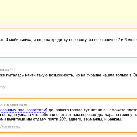
ет, 3 мобильника, и еще на кредитку перевожу. за все конечно 2 и боль
вет на #42
оже пыталась найти такую возможность, но на Украине нашла только в О
тку
5:11
в ответ на #46
зованным пользователям
] да, вашего города тут нет.но вы сможете плати
 сегодня узнала что вебмани считают нам перевод доллара на гривну по
семи вычитами мы отдаем почти 20% адвего, вебманям, и банкам.
Скрыть ветку