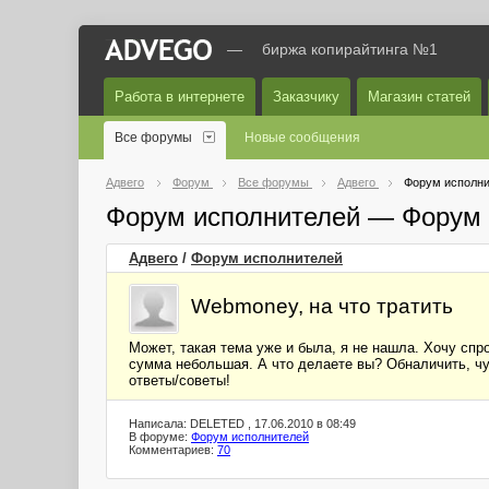
—
биржа копирайтинга №1
Работа в интернете
Заказчику
Магазин статей
Все форумы
Новые сообщения
Адвего
Форум
Все форумы
Адвего
Форум исполни
Форум исполнителей — Форум 
Адвего
/
Форум исполнителей
Webmoney, на что тратить
Может, такая тема уже и была, я не нашла. Хочу спр
сумма небольшая. А что делаете вы? Обналичить, чу
ответы/советы!
Написала: DELETED , 17.06.2010 в 08:49
В форуме:
Форум исполнителей
Комментариев:
70