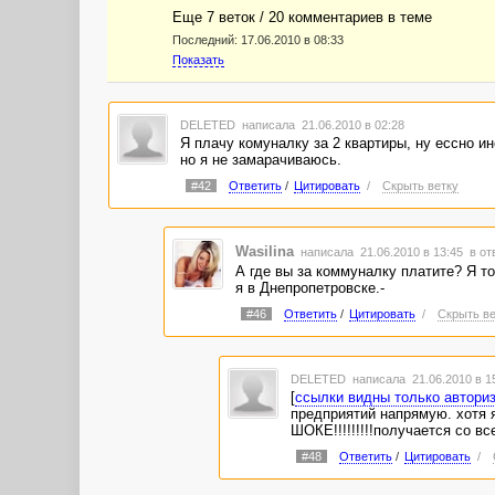
Еще 7 веток / 20 комментариев в темe
Последний:
17.06.2010 в 08:33
Показать
DELETED
написала 21.06.2010 в 02:28
Я плачу комуналку за 2 квартиры, ну ессно ин
но я не замарачиваюсь.
#42
Ответить
/
Цитировать
/
Скрыть ветку
Wasilina
написала 21.06.2010 в 13:45
в от
А где вы за коммуналку платите? Я т
я в Днепропетровске.-
#46
Ответить
/
Цитировать
/
Скрыть ве
DELETED
написала 21.06.2010 в 1
[
ссылки видны только автори
предприятий напрямую. хотя я
ШОКЕ!!!!!!!!!получается со в
#48
Ответить
/
Цитировать
/