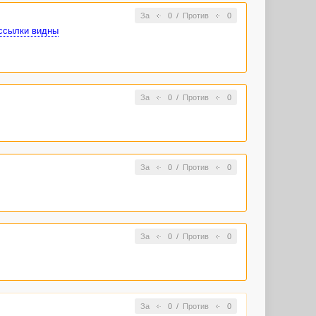
За
0
/
Против
0
ссылки видны
За
0
/
Против
0
За
0
/
Против
0
За
0
/
Против
0
За
0
/
Против
0