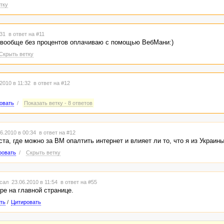
тку
:31
в ответ на #11
н вообще без процентов оплачиваю с помощью ВебМани:)
Скрыть ветку
2010 в 11:32
в ответ на #12
овать
/
Показать ветку - 8 ответов
6.2010 в 00:34
в ответ на #12
а, где можно за ВМ опалтить интернет и влияет ли то, что я из Украин
ровать
/
Скрыть ветку
сал 23.06.2010 в 11:54
в ответ на #55
ре на главной странице.
ть
/
Цитировать