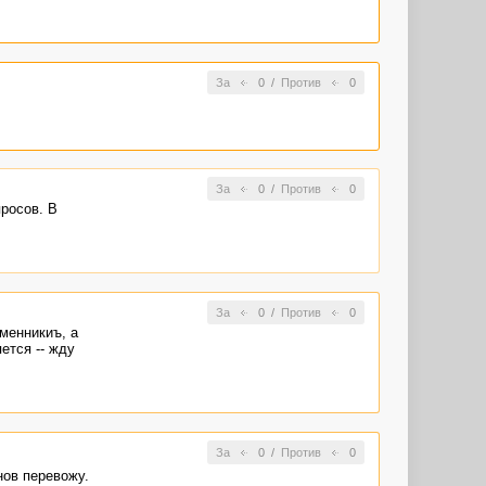
За
0
/
Против
0
За
0
/
Против
0
просов. В
За
0
/
Против
0
менникиъ, а
ется -- жду
За
0
/
Против
0
нов перевожу.