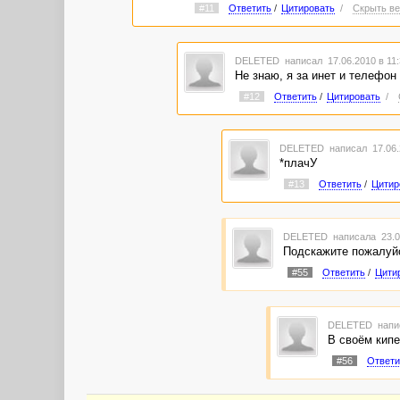
#11
Ответить
/
Цитировать
/
Скрыть ве
DELETED
написал 17.06.2010 в 11
Не знаю, я за инет и телефо
#12
Ответить
/
Цитировать
/
DELETED
написал 17.06.
*плачУ
#13
Ответить
/
Цитир
DELETED
написала 23.0
Подскажите пожалуйст
#55
Ответить
/
Цити
DELETED
напи
В своём кипе
#56
Ответи