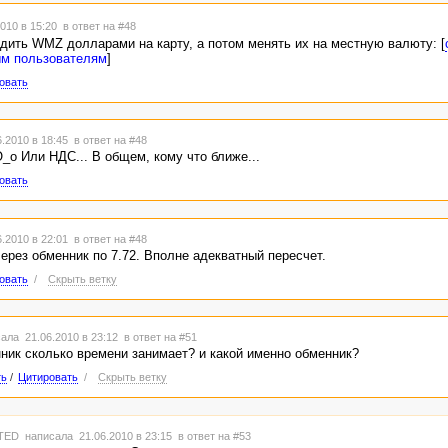
010 в 15:20
в ответ на #48
ить WMZ долларами на карту, а потом менять их на местную валюту: [
ым пользователям
]
овать
.2010 в 18:45
в ответ на #48
О_о Или НДС... В общем, кому что ближе...
овать
.2010 в 22:01
в ответ на #48
ерез обменник по 7.72. Вполне адекватный пересчет.
овать
/
Скрыть ветку
ала 21.06.2010 в 23:12
в ответ на #51
нник сколько времени занимает? и какой именно обменник?
ть
/
Цитировать
/
Скрыть ветку
TED
написала 21.06.2010 в 23:15
в ответ на #53