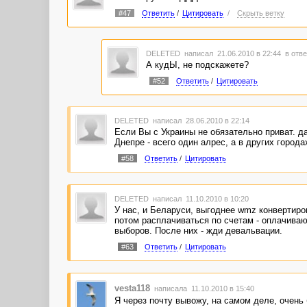
#47
Ответить
/
Цитировать
/
Скрыть ветку
DELETED
написал 21.06.2010 в 22:44
в отве
А кудЫ, не подскажете?
#52
Ответить
/
Цитировать
DELETED
написал 28.06.2010 в 22:14
Если Вы с Украины не обязательно приват. да
Днепре - всего один алрес, а в других города
#58
Ответить
/
Цитировать
DELETED
написал 11.10.2010 в 10:20
У нас, и Беларуси, выгоднее wmz конвертиро
потом расплачиваться по счетам - оплачиваю 
выборов. После них - жди девальвации.
#63
Ответить
/
Цитировать
vesta118
написала 11.10.2010 в 15:40
Я через почту вывожу, на самом деле, очень