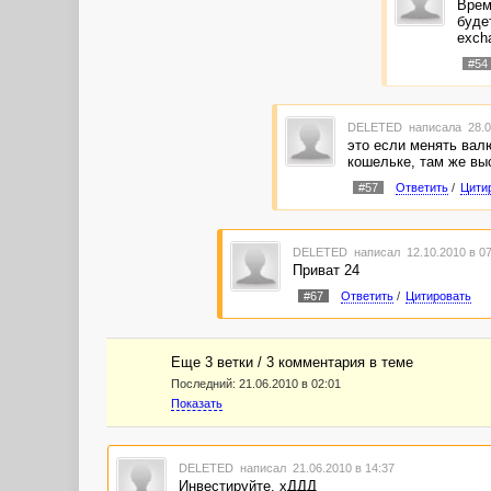
Врем
буде
exch
#54
DELETED
написала 28.0
это если менять валю
кошельке, там же вы
#57
Ответить
/
Цити
DELETED
написал 12.10.2010 в 0
Приват 24
#67
Ответить
/
Цитировать
Еще 3 ветки / 3 комментария в темe
Последний:
21.06.2010 в 02:01
Показать
DELETED
написал 21.06.2010 в 14:37
Инвестируйте. хДДД