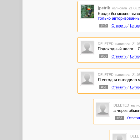
jpetrik
написала 21.06.2
Вроде бы можно вывод
только авторизованн
#49
Ответить
/
Цитир
DELETED
написала 21.06
Подоходный налог... 
#50
Ответить
/
Цитир
DELETED
написала 21.06
Я сегодня выводила ч
#51
Ответить
/
Цитир
DELETED
напис
а через обме
#53
Ответи
DELE