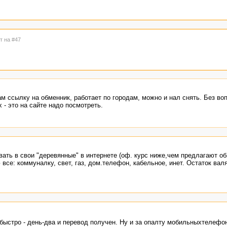
т на #47
м ссылку на обменник, работает по городам, можно и нал снять. Без во
х - это на сайте надо посмотреть.
вать в свои "деревянные" в интернете (оф. курс ниже,чем предлагают об
все: коммуналку, свет, газ, дом.телефон, кабельное, инет. Остаток валя
 быстро - день-два и перевод получен. Ну и за опалту мобильныхтелефо