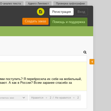
O-анализ текста
Адвего Лингвист
Проверка орфографии
Регистрация
Вход
A
Создать заказ
Помощь и поддержка
ними поступить? Я перебросила их себе на мобильный,
ают. А как в России? Всем заранее спасибо за
Нравится
2
/
Не нравится
2