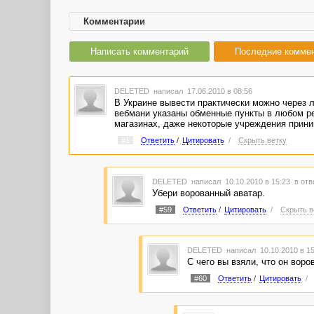
Комментарии
Написать комментарий
Последние комме
DELETED
написал 17.06.2010 в 08:56
В Украине вывести практически можно через л
вебмани указаны обменные пункты в любом рег
магазинах, даже некоторые учреждения прин
#1
Ответить
/
Цитировать
/
Скрыть ветку
DELETED
написал 10.10.2010 в 15:23
в отв
Убери ворованный аватар.
#59
Ответить
/
Цитировать
/
Скрыть в
DELETED
написал 10.10.2010 в 1
С чего вы взяли, что он воро
#60
Ответить
/
Цитировать
/