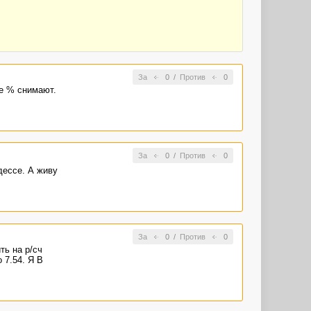
За
0
/
Против
0
ше % снимают.
За
0
/
Против
0
дессе. А живу
За
0
/
Против
0
ть на р/сч
 7.54. Я В