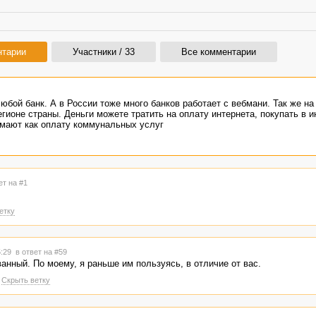
нтарии
Участники / 33
Все комментарии
юбой банк. А в России тоже много банков работает с вебмани. Так же на
ионе страны. Деньги можете тратить на оплату интернета, покупать в и
имают как оплату коммунальных услуг
ет на #1
етку
5:29
в ответ на #59
ванный. По моему, я раньше им пользуясь, в отличие от вас.
Скрыть ветку