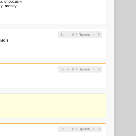
и, спросили
у. money-
За
0
/
Против
0
ямо в
За
0
/
Против
0
За
0
/
Против
0