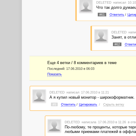
DELETED
написал 10.10
Что так долго думае
#61
Ответить
/
Цити
DELETED
напи
Занят, в отл
#62
Ответи
Еще 4 ветки / 8 комментариев в темe
Последний:
17.06.2010 в 06:03
Показать
DELETED
написал 17.06.2010 в 11:21
А я купил новый монитор - широкоформатник.
#9
Ответить
/
Цитировать
/
Скрыть ветку
DELETED
написала 17.06.2010 в 11:26
в отв
По-любому, те проценты, которые тер
любыми приемами платежей в оффла