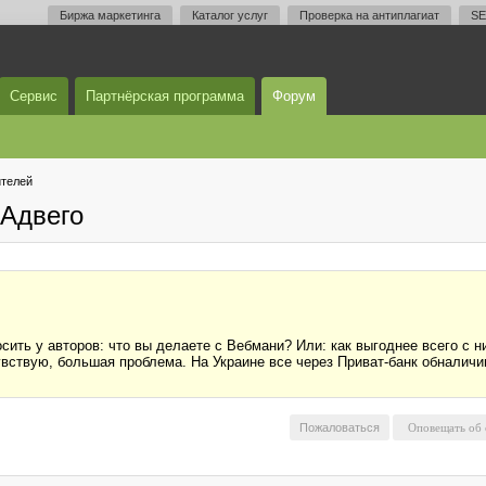
Биржа маркетинга
Каталог услуг
Проверка на антиплагиат
SE
Сервис
Партнёрская программа
Форум
телей
Адвего
осить у авторов: что вы делаете с Вебмани? Или: как выгоднее всего с 
вствую, большая проблема. На Украине все через Приват-банк обналичив
Пожаловаться