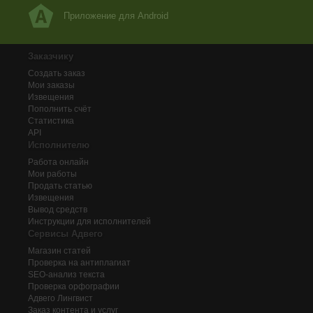
Приложение для Android
Заказчику
Создать заказ
Мои заказы
Извещения
Пополнить счёт
Статистика
API
Исполнителю
Работа онлайн
Мои работы
Продать статью
Извещения
Вывод средств
Инструкции для исполнителей
Сервисы Адвего
Магазин статей
Проверка на антиплагиат
SEO-анализ текста
Проверка орфографии
Адвего
Лингвист
Заказ контента и услуг