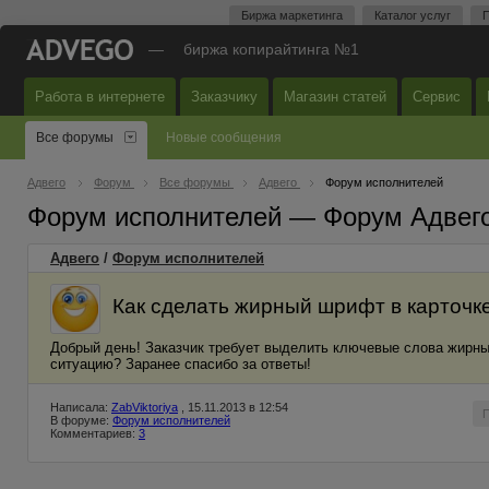
Биржа маркетинга
Каталог услуг
П
—
биржа копирайтинга №1
Работа в интернете
Заказчику
Магазин статей
Сервис
Все форумы
Новые сообщения
Адвего
Форум
Все форумы
Адвего
Форум исполнителей
Форум исполнителей — Форум Адвег
Адвего
/
Форум исполнителей
Как сделать жирный шрифт в карточк
Добрый день! Заказчик требует выделить ключевые слова жирны
ситуацию? Заранее спасибо за ответы!
Написала:
ZabViktoriya
, 15.11.2013 в 12:54
В форуме:
Форум исполнителей
Комментариев:
3