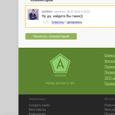
Комментарии
aviktor
написал 09.07.2010 в 23:57
Ну да, найдете Вы таких))
#1
Ответить
/
Цитировать
Написать комментарий
Биржа
Магази
Провер
Прове
SEO а
биржа контента №1
Провер
Заказчику
Испол
Создать заказ
Работа
Мои заказы
Мои р
Извещения
Продат