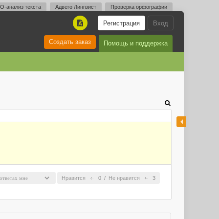
O-анализ текста
Адвего Лингвист
Проверка орфографии
Регистрация
Вход
A
Создать заказ
Помощь и поддержка
Нравится
0
/
Не нравится
3