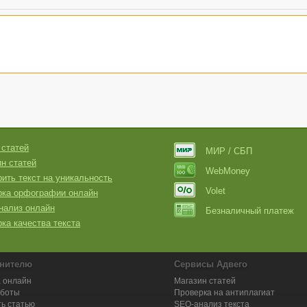
 статей
МИР / СБП
н статей
WebMoney
ить текст на уникальность
Volet
рка орфографии онлайн
нализ онлайн
Безналичный платеж
ка качества текста
нителю
Сервисы Адвего
 онлайн
Магазин статей
аботы
Проверка на антиплагиат
ь статью
SEO-анализ текста