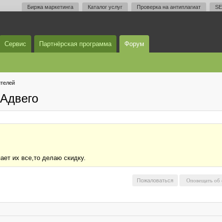
Биржа маркетинга
Каталог услуг
Проверка на антиплагиат
SE
Сервис
Партнёрская программа
Форум
телей
Адвего
ает их все,то делаю скидку.
Пожаловаться