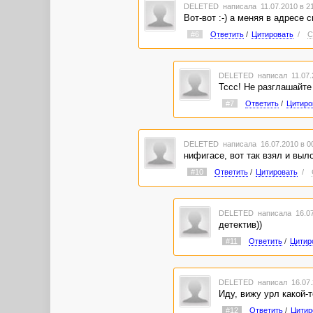
DELETED
написала 11.07.2010 в 2
Вот-вот :-) а меняя в адресе
#6
Ответить
/
Цитировать
/
С
DELETED
написал 11.07.
Тссс! Не разглашайте
#7
Ответить
/
Цитиро
DELETED
написала 16.07.2010 в 
нифигасе, вот так взял и выло
#10
Ответить
/
Цитировать
/
DELETED
написала 16.07
детектив))
#11
Ответить
/
Цитир
DELETED
написал 16.07.
Иду, вижу урл какой-т
#12
Ответить
/
Цитир