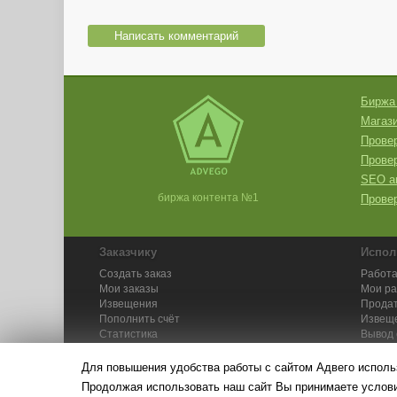
Написать комментарий
Биржа
Магази
Провер
Прове
SEO а
биржа контента №1
Провер
Заказчику
Испол
Создать заказ
Работа
Мои заказы
Мои р
Извещения
Продат
Пополнить счёт
Извещ
Статистика
Вывод 
API
Инстру
Для повышения удобства работы с сайтом Адвего исполь
Продолжая использовать наш сайт Вы принимаете усло