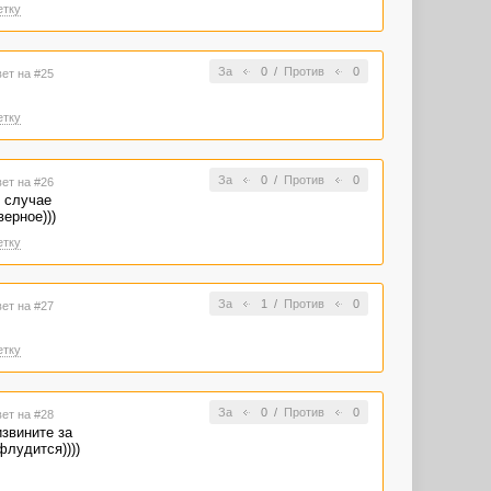
етку
За
0
/
Против
0
вет на #25
етку
За
0
/
Против
0
вет на #26
м случае
верное)))
етку
За
1
/
Против
0
вет на #27
етку
За
0
/
Против
0
вет на #28
извините за
флудится))))