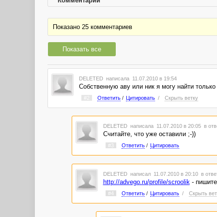
Комментарии
Показано 25 комментариев
Показать все
DELETED
написала 11.07.2010 в 19:54
Собственную аву или ник я могу найти только 
#2
Ответить
/
Цитировать
/
Скрыть ветку
DELETED
написала 11.07.2010 в 20:05
в отв
Считайте, что уже оставили ;-))
#3
Ответить
/
Цитировать
DELETED
написал 11.07.2010 в 20:10
в отве
http://advego.ru/profile/scroolik
- пишите
#4
Ответить
/
Цитировать
/
Скрыть вет