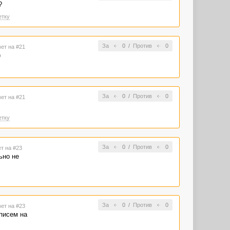
?
етку
За
0
/
Против
0
вет на #21
)
За
0
/
Против
0
вет на #21
етку
За
0
/
Против
0
ет на #23
ьно не
За
0
/
Против
0
вет на #23
писем на