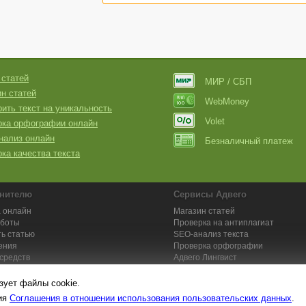
 статей
МИР / СБП
н статей
WebMoney
ить текст на уникальность
Volet
рка орфографии онлайн
нализ онлайн
Безналичный платеж
ка качества текста
нителю
Сервисы Адвего
 онлайн
Магазин статей
аботы
Проверка на антиплагиат
ь статью
SEO-анализ текста
ения
Проверка орфографии
средств
Адвего
Лингвист
кции для исполнителей
Заказ контента и услуг
зует файлы cookie.
вия
Соглашения в отношении использования пользовательских данных
.