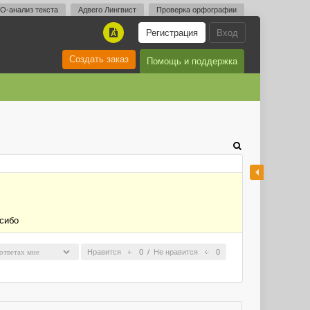
O-анализ текста
Адвего Лингвист
Проверка орфографии
Регистрация
Вход
A
Создать заказ
Помощь и поддержка
асибо
Нравится
0
/
Не нравится
0