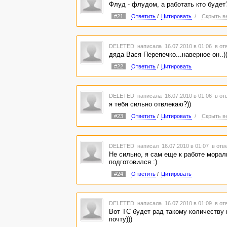
Флуд - флудом, а работать кто будет
#21
Ответить
/
Цитировать
/
Скрыть в
DELETED
написала 16.07.2010 в 01:06
в от
дяда Вася Перепечко...наверное он..)
#22
Ответить
/
Цитировать
DELETED
написала 16.07.2010 в 01:06
в от
я тебя сильно отвлекаю?))
#23
Ответить
/
Цитировать
/
Скрыть в
DELETED
написал 16.07.2010 в 01:07
в отв
Не сильно, я сам еще к работе морал
подготовился :)
#24
Ответить
/
Цитировать
DELETED
написала 16.07.2010 в 01:09
в от
Вот ТС будет рад такому количеству 
почту)))