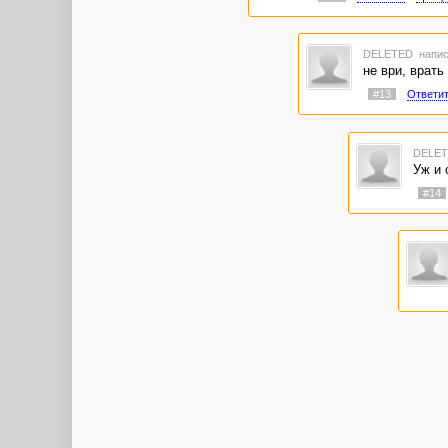
DELETED
напис
не ври, врать
#13
Ответи
DELE
Уж и 
#14