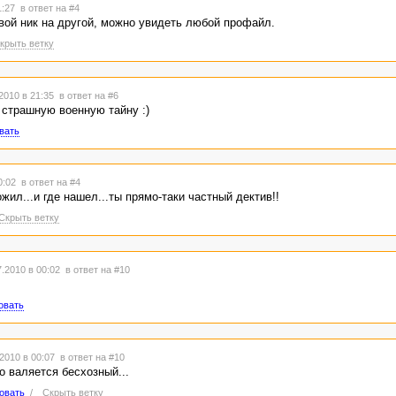
1:27
в ответ на #4
 свой ник на другой, можно увидеть любой профайл.
крыть ветку
2010 в 21:35
в ответ на #6
 страшную военную тайну :)
вать
00:02
в ответ на #4
жил...и где нашел...ты прямо-таки частный дектив!!
Скрыть ветку
.2010 в 00:02
в ответ на #10
овать
2010 в 00:07
в ответ на #10
о валяется бесхозный...
овать
/
Скрыть ветку