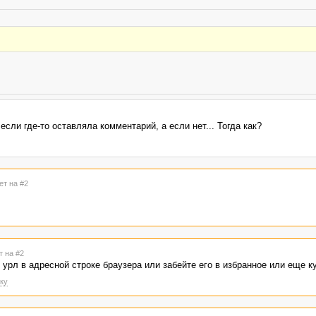
если где-то оставляла комментарий, а если нет... Тогда как?
ет на #2
т на #2
 урл в адресной строке браузера или забейте его в избранное или еще к
ку