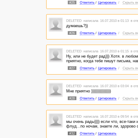
#25
Ответить
/
Цитировать
/
Скрыть в
DELETED
написала 16.07.2010 в 01:13
в от
думаешь?))
#26
Ответить
/
Цитировать
/
Скрыть в
DELETED
написала 16.07.2010 в 01:15
в от
Ну, или не будет рад))) Хотя. в любо
приятно, когда тебе пишут письма, на
#27
Ответить
/
Цитировать
/
Скрыть в
DELETED
написала 16.07.2010 в 03:04
в от
Мне приятно ))))))))))))))))
#28
Ответить
/
Цитировать
/
Скрыть в
DELETED
написала 16.07.2010 в 09:54
в от
мы очень рады)))) если что, все-таки 
флуд...по ночам, знаете ли, здорово 
#32
Ответить
/
Цитировать