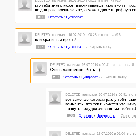
DELETED
написала 16.07.2010 в 00:27
в ответ на #16
кто тебя знает, может высчитываешь, сколько ты прос
по два раза врешь за час, а может даже штрафную св
#17
Ответить
/
Цитировать
DELETED
написала 16.07.2010 в 00:28
в ответ на #16
или храпишь и врешь!
#18
Ответить
/
Цитировать
/
Скрыть ветку
DELETED
написал 16.07.2010 в 00:31
в ответ на #18
Очень даже может быть. :)
#19
Ответить
/
Цитировать
/
Скрыть ветку
DELETED
написала 16.07.2010 в 00:51
в от
вот замечаю который раз, у тебя таки
комменты, что так и хочется что-нибу
ляпнуть, флудежом заняться тобишь)
#20
Ответить
/
Цитировать
/
Скрыть в
DELETED
написал 16.07.2010 в 01:00
в отв