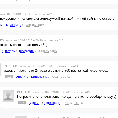
ала 16.07.2010 в 00:08
в ответ на #12
 нехорошо! и человека спалил..ужос!! никакой личной тайны не остается!
ть
/
Цитировать
/
Скрыть ветку
TED
написал 16.07.2010 в 00:10
в ответ на #13
соврать разок в час нельзя! :)
Ответить
/
Цитировать
/
Скрыть ветку
DELETED
написала 16.07.2010 в 00:15
в ответ на #14
разок в часок - это 24 раза в сутки, 8 760 раз за год! ужос-ужос...
#15
Ответить
/
Цитировать
/
Скрыть ветку
DELETED
написал 16.07.2010 в 00:20
в ответ на #15
Неправильно ты считаешь. Когда я сплю, то вообще не вру :)
#16
Ответить
/
Цитировать
/
Скрыть ветку