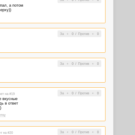
пал, а потом
ерху))
За
0
/
Против
0
За
0
/
Против
0
За
0
/
Против
0
вет на #19
е вкусные
дь в ответ
)
етку
За
0
/
Против
0
ет на #20