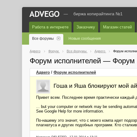
—
биржа копирайтинга №1
Работа в интернете
Заказчику
Магазин статей
Все форумы
Новые сообщения
Адвего
Форум
Все форумы
Адвего
Форум исполни
Форум исполнителей — Форум 
Адвего
/
Форум исполнителей
Гоша и Яша блокируют мой ай
Привет всем. Последнее время практически каждый де
... but your computer or network may be sending automate
See Google Help for more information.
По-нашему это значит, что с моего компа идет подоз
плагиатуса и других подобных программ. Кто сталки