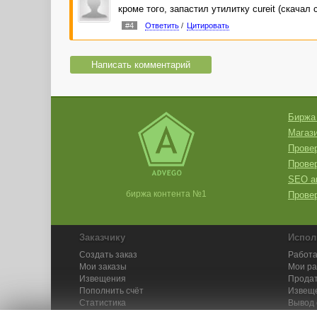
кроме того, запастил утилитку cureit (скачал
#4
Ответить
/
Цитировать
Написать комментарий
Биржа
Магази
Провер
Прове
SEO а
биржа контента №1
Провер
Заказчику
Испол
Создать заказ
Работа
Мои заказы
Мои р
Извещения
Продат
Пополнить счёт
Извещ
Статистика
Вывод 
API
Инстру