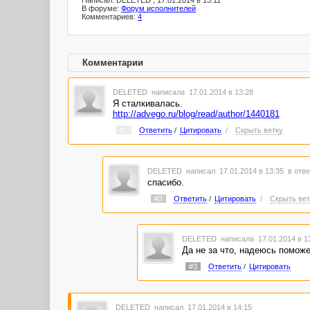
Написал: DELETED , 17.01.2014 в 13:11
В форуме:
Форум исполнителей
Комментариев:
4
Комментарии
DELETED
написала 17.01.2014 в 13:28
Я сталкивалась.
http://advego.ru/blog/read/author/1440181
#1
Ответить
/
Цитировать
/
Скрыть ветку
DELETED
написал 17.01.2014 в 13:35
в отве
спасибо.
#2
Ответить
/
Цитировать
/
Скрыть вет
DELETED
написала 17.01.2014 в 
Да не за что, надеюсь поможет
#3
Ответить
/
Цитировать
DELETED
написал 17.01.2014 в 14:15