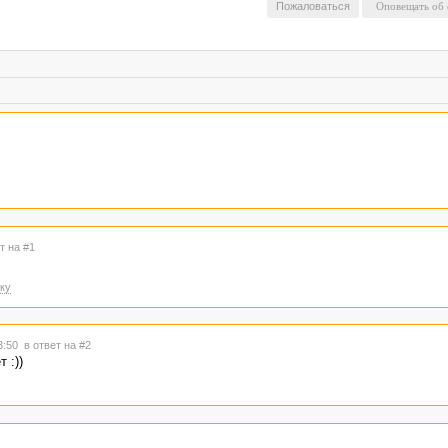
Пожаловаться
т на #1
ку
13:50
в ответ на #2
 :))