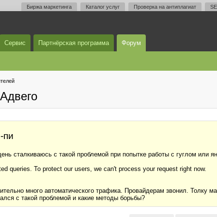
Биржа маркетинга
Каталог услуг
Проверка на антиплагиат
SE
Сервис
Партнёрская программа
Форум
телей
Адвего
-пи
нь сталкиваюсь с такой проблемой при попытке работы с гуглом или янде
d queries. To protect our users, we can't process your request right now.
рительно много автоматического трафика. Провайдерам звонил. Толку ма
вался с такой проблемой и какие методы борьбы?