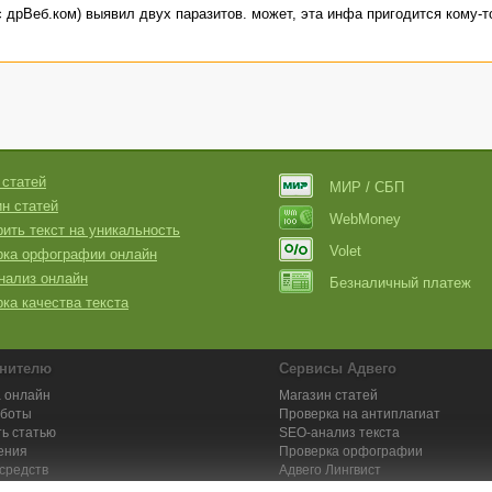
 с дрВеб.ком) выявил двух паразитов. может, эта инфа пригодится кому-т
 статей
МИР / СБП
н статей
WebMoney
ить текст на уникальность
Volet
рка орфографии онлайн
нализ онлайн
Безналичный платеж
ка качества текста
нителю
Сервисы Адвего
 онлайн
Магазин статей
аботы
Проверка на антиплагиат
ь статью
SEO-анализ текста
ения
Проверка орфографии
средств
Адвего
Лингвист
кции для исполнителей
Заказ контента и услуг