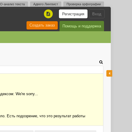
O-анализ текста
Адвего Лингвист
Проверка орфографии
Регистрация
Вход
A
Создать заказ
Помощь и поддержка
ксом: We're sorry...
ло. Есть подозрение, что это результат работы