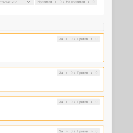
Нравится
0
/
Не нравится
0
За
0
/
Против
0
За
0
/
Против
0
За
0
/
Против
0
За
0
/
Против
0